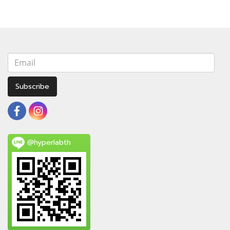
Subscribe
@hyperlabth