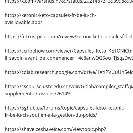
https://x.com/varshusin789/status/202148731393998890
https://ketonic-keto-capsules-fr-be-lu-ch-
avis.lovable.app/
https://fr.trustpilot.com/review/ketonicketocapsulesfrbe
https://scribehow.com/viewer/Capsules_Keto_KETONICtm
il_savoir_avant_de_commencer__4c8anwQGSou_TjsqzDw7
https://colab.research.google.com/drive/1AtlPVUuUh5
https://cscourse.ustc.edu.cn/vdir/Gitlab/compiler_staff/
supplemental/-/issues/26149
https://5ghub.us/forums/topic/capsules-keto-ketonic-
fr-be-lu-ch-soutien-a-la-gestion-du-poids/
https://shaveiceshaveice.com/viewtopic.php?