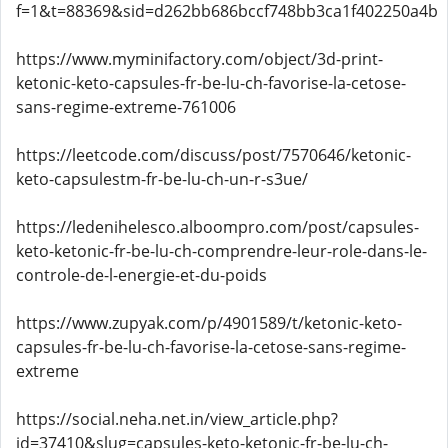
f=1&t=88369&sid=d262bb686bccf748bb3ca1f402250a4b
https://www.myminifactory.com/object/3d-print-
ketonic-keto-capsules-fr-be-lu-ch-favorise-la-cetose-
sans-regime-extreme-761006
https://leetcode.com/discuss/post/7570646/ketonic-
keto-capsulestm-fr-be-lu-ch-un-r-s3ue/
https://ledenihelesco.alboompro.com/post/capsules-
keto-ketonic-fr-be-lu-ch-comprendre-leur-role-dans-le-
controle-de-l-energie-et-du-poids
https://www.zupyak.com/p/4901589/t/ketonic-keto-
capsules-fr-be-lu-ch-favorise-la-cetose-sans-regime-
extreme
https://social.neha.net.in/view_article.php?
id=37410&slug=capsules-keto-ketonic-fr-be-lu-ch-