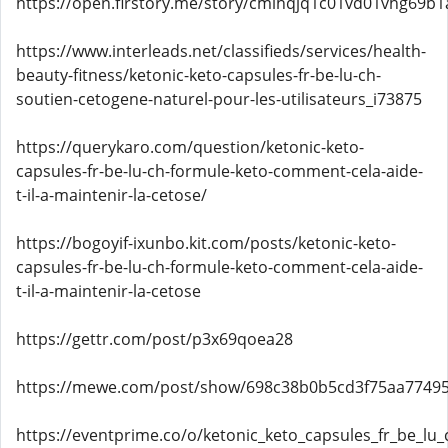
https://open.firstory.me/story/cmlhqjq1c01vd01vhg69b1
https://www.interleads.net/classifieds/services/health-
beauty-fitness/ketonic-keto-capsules-fr-be-lu-ch-
soutien-cetogene-naturel-pour-les-utilisateurs_i73875
https://querykaro.com/question/ketonic-keto-
capsules-fr-be-lu-ch-formule-keto-comment-cela-aide-
t-il-a-maintenir-la-cetose/
https://bogoyif-ixunbo.kit.com/posts/ketonic-keto-
capsules-fr-be-lu-ch-formule-keto-comment-cela-aide-
t-il-a-maintenir-la-cetose
https://gettr.com/post/p3x69qoea28
https://mewe.com/post/show/698c38b0b5cd3f75aa7749
https://eventprime.co/o/ketonic_keto_capsules_fr_be_lu_