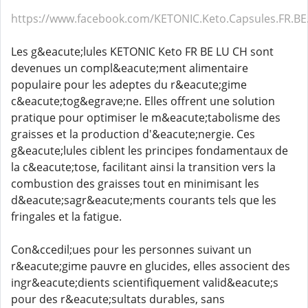
https://www.facebook.com/KETONIC.Keto.Capsules.FR.BE
Les g&eacute;lules KETONIC Keto FR BE LU CH sont
devenues un compl&eacute;ment alimentaire
populaire pour les adeptes du r&eacute;gime
c&eacute;tog&egrave;ne. Elles offrent une solution
pratique pour optimiser le m&eacute;tabolisme des
graisses et la production d'&eacute;nergie. Ces
g&eacute;lules ciblent les principes fondamentaux de
la c&eacute;tose, facilitant ainsi la transition vers la
combustion des graisses tout en minimisant les
d&eacute;sagr&eacute;ments courants tels que les
fringales et la fatigue.
Con&ccedil;ues pour les personnes suivant un
r&eacute;gime pauvre en glucides, elles associent des
ingr&eacute;dients scientifiquement valid&eacute;s
pour des r&eacute;sultats durables, sans