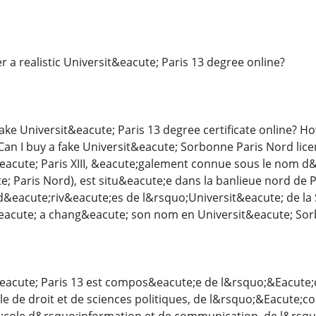
der a realistic Universit&eacute; Paris 13 degree online?
fake Universit&eacute; Paris 13 degree certificate online? H
Can I buy a fake Universit&eacute; Sorbonne Paris Nord lice
acute; Paris XIII, &eacute;galement connue sous le nom d&
; Paris Nord), est situ&eacute;e dans la banlieue nord de P
d&eacute;riv&eacute;es de l&rsquo;Universit&eacute; de la
eacute; a chang&eacute; son nom en Universit&eacute; Sor
acute; Paris 13 est compos&eacute;e de l&rsquo;&Eacute;c
e de droit et de sciences politiques, de l&rsquo;&Eacute;c