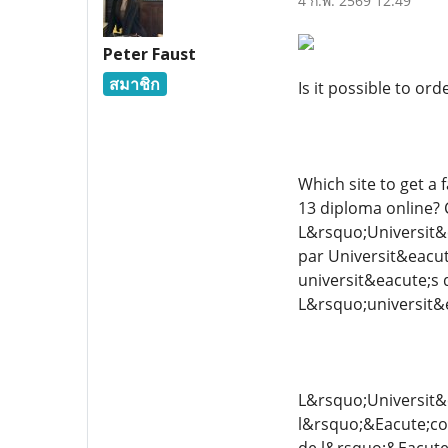
4 ก.พ. 2569 12:49
Peter Faust
สมาชิก
Is it possible to or
Which site to get a 
13 diploma online? 
L&rsquo;Universit&e
par Universit&eacute
universit&eacute;s 
L&rsquo;universit&
L&rsquo;Universit&e
l&rsquo;&Eacute;col