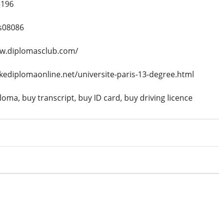
5196
s08086
ww.diplomasclub.com/
akediplomaonline.net/universite-paris-13-degree.html
oma, buy transcript, buy ID card, buy driving licence