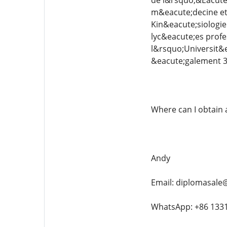
de l&rsquo;&Eacute
m&eacute;decine et 
Kin&eacute;siologie
lyc&eacute;es profe
l&rsquo;Universit&e
&eacute;galement 3 
Where can I obtain 
Andy
Email: diplomasale
WhatsApp: +86 133