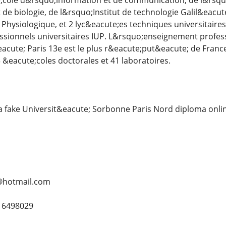
;cole d&rsquo;information et de communication, de l&rsqu
de biologie, de l&rsquo;Institut de technologie Galil&eacu
 Physiologique, et 2 lyc&eacute;es techniques universitaires
ssionnels universitaires IUP. L&rsquo;enseignement profes
acute; Paris 13e est le plus r&eacute;put&eacute; de Fran
&eacute;coles doctorales et 41 laboratoires.
a fake Universit&eacute; Sorbonne Paris Nord diploma onli
@hotmail.com
16498029