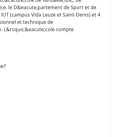
o;&Eacute;cole de sant&eacute;, de
te;e. le D&eacute;partement de Sport et de
 IUT (campus Vida Leuze et Saint-Denis) et 4
sionnel et technique de
ce. L&rsquo;&eacute;cole compte
ne?