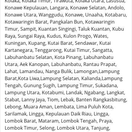
Kolaka, Kolaka Timur, Tirawuta, Kolaka Utara, Lasusua,
Konawe Kepulauan, Langara, Konawe Selatan, Andolo,
Konawe Utara, Wanggudu, Konawe, Unaaha, Kotabaru,
Kotawaringin Barat, Pangkalan Bun, Kotawaringin
Timur, Sampit, Kuantan Singingi, Taluk Kuantan, Kubu
Raya, Sungai Raya, Kudus, Kulon Progo, Wates,
Kuningan, Kupang, Kutai Barat, Sendawar, Kutai
Kartanegara, Tenggarong, Kutai Timur, Sangatta,
Labuhanbatu Selatan, Kota Pinang, Labuhanbatu
Utara, Aek Kanopan, Labuhanbatu, Rantau Prapat,
Lahat, Lamandau, Nanga Bulik, Lamongan,Lampung
Barat,Kota Liwa,Lampung Selatan, Kalianda,Lampung
Tengah, Gunung Sugih, Lampung Timur, Sukadana,
Lampung Utara, Kotabumi, Landak, Ngabang, Langkat,
Stabat, Lanny Jaya, Tiom, Lebak, Banten Rangkasbitung,
Lebong, Muara Aman, Lembata, Lima Puluh Kota,
Sarilamak, Lingga, Kepulauan Daik Riau, Lingga,
Lombok Barat, Mataram, Lombok Tengah, Praya,
Lombok Timur, Selong, Lombok Utara, Tanjung,