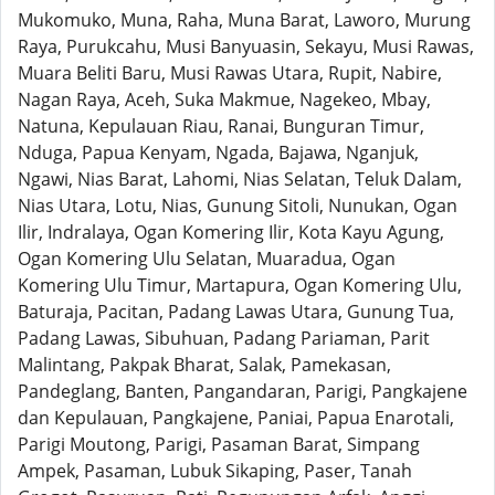
Mukomuko, Muna, Raha, Muna Barat, Laworo, Murung
Raya, Purukcahu, Musi Banyuasin, Sekayu, Musi Rawas,
Muara Beliti Baru, Musi Rawas Utara, Rupit, Nabire,
Nagan Raya, Aceh, Suka Makmue, Nagekeo, Mbay,
Natuna, Kepulauan Riau, Ranai, Bunguran Timur,
Nduga, Papua Kenyam, Ngada, Bajawa, Nganjuk,
Ngawi, Nias Barat, Lahomi, Nias Selatan, Teluk Dalam,
Nias Utara, Lotu, Nias, Gunung Sitoli, Nunukan, Ogan
Ilir, Indralaya, Ogan Komering Ilir, Kota Kayu Agung,
Ogan Komering Ulu Selatan, Muaradua, Ogan
Komering Ulu Timur, Martapura, Ogan Komering Ulu,
Baturaja, Pacitan, Padang Lawas Utara, Gunung Tua,
Padang Lawas, Sibuhuan, Padang Pariaman, Parit
Malintang, Pakpak Bharat, Salak, Pamekasan,
Pandeglang, Banten, Pangandaran, Parigi, Pangkajene
dan Kepulauan, Pangkajene, Paniai, Papua Enarotali,
Parigi Moutong, Parigi, Pasaman Barat, Simpang
Ampek, Pasaman, Lubuk Sikaping, Paser, Tanah