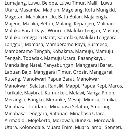
Lumajang, Luwu, Belopa, Luwu Timur, Malili, Luwu
Utara, Masamba, Madiun, Magelang, Kota Mungkid,
Magetan, Mahakam Ulu, Batu Bulan, Majalengka,
Majene, Malaka, Betun, Malang, Kepanjen, Malinau,
Maluku Barat Daya, Wonreli, Maluku Tengah, Masohi,
Maluku Tenggara Barat, Saumlaki, Maluku Tenggara,
Langgur, Mamasa, Mamberamo Raya, Burmeso,
Mamberamo Tengah, Kobakma, Mamuju, Mamuju
Tengah, Tobadak, Mamuju Utara, Pasangkayu,
Mandailing Natal, Panyabungan, Manggarai Barat,
Labuan Bajo, Manggarai Timur, Grosir, Manggarai,
Ruteng, Manokwari Papua Barat, Manokwari,
Manokwari Selatan, Ransiki, Mappi, Papua Kepi, Maros,
Turikale, Maybrat, Kumurkek, Melawi, Nanga Pinoh,
Merangin, Bangko, Merauke, Mesuji, Mimika, Timika,
Minahasa, Tondano, Minahasa Selatan, Amurang,
Minahasa Tenggara, Ratahan, Minahasa Utara,
Airmadidi, Mojokerto, Morowali, Bungku, Morowali
Utara, Kolonodale, Muara Enim, Muaro Jambi, Sengeti,