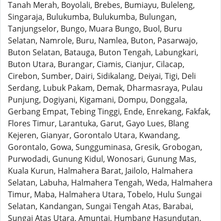
Tanah Merah, Boyolali, Brebes, Bumiayu, Buleleng,
Singaraja, Bulukumba, Bulukumba, Bulungan,
Tanjungselor, Bungo, Muara Bungo, Buol, Buru
Selatan, Namrole, Buru, Namlea, Buton, Pasarwajo,
Buton Selatan, Batauga, Buton Tengah, Labungkari,
Buton Utara, Burangar, Ciamis, Cianjur, Cilacap,
Cirebon, Sumber, Dairi, Sidikalang, Deiyai, Tigi, Deli
Serdang, Lubuk Pakam, Demak, Dharmasraya, Pulau
Punjung, Dogiyani, Kigamani, Dompu, Donggala,
Gerbang Empat, Tebing Tinggi, Ende, Enrekang, Fakfak,
Flores Timur, Larantuka, Garut, Gayo Lues, Blang
Kejeren, Gianyar, Gorontalo Utara, Kwandang,
Gorontalo, Gowa, Sungguminasa, Gresik, Grobogan,
Purwodadi, Gunung Kidul, Wonosari, Gunung Mas,
Kuala Kurun, Halmahera Barat, Jailolo, Halmahera
Selatan, Labuha, Halmahera Tengah, Weda, Halmahera
Timur, Maba, Halmahera Utara, Tobelo, Hulu Sungai
Selatan, Kandangan, Sungai Tengah Atas, Barabai,
Sungai Atas Utara, Amuntai, Humbang Hasundutan,