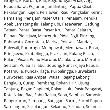
Grogot, Pasuruan, Pati, Pegunungan Arfak, Anggi
Papua Barat, Pegunungan Bintang, Papua Oksibil,
Pekalongan, Kajen, Pelalawan, Riau, Pangkalan Kerinci,
Pemalang, Penajam Paser Utara, Penajam, Penukal
Abab Lematang Ilir, Talang Ubi, Pesawaran, Gedung
Tataan, Pantai Barat, Pasar Krui, Pantai Selatan,
Painan, Pidie Jaya, Meureudu, Pidie, Sigli, Pinrang,
Pohuwato, Gorontalo, Marisa, Polewali Mandar,
Polewali, Ponorogo, Mempawah, Mempawah, Poso,
Pringsewu, Probolinggo, Kraksaan, Pulang Pisau,
Pulang Pisau, Pulau Morotai, Maluku Utara, Morotai
Selatan, Pulau Taliabu, Bobong, Puncak Jaya Papua,
Kotamulia, Puncak, Ilaga, Purbalingga, Purwakarta,
Purworejo, Raja Ampat, Waisai, Rejang Lebong,
Bengkulu, Curup, Rembang, Rokan Hilir, Ujung
Tanjung, Bagan Siapi-api, Rokan Hulu, Pasir Pengarai,
Rote Ndao, Baa, Sabu Raijua, Seba, Sambas, Samosir,
Pangururan, Sampang, Sanggau, Sarmi, Sarmi Papua,
Sarolangun, Sarolangun, Sekadau, Sekadau, Seluma,