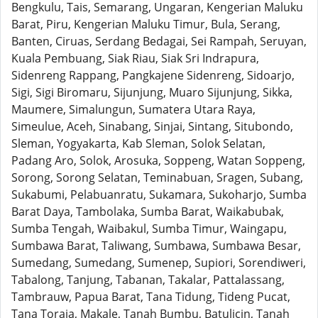
Bengkulu, Tais, Semarang, Ungaran, Kengerian Maluku
Barat, Piru, Kengerian Maluku Timur, Bula, Serang,
Banten, Ciruas, Serdang Bedagai, Sei Rampah, Seruyan,
Kuala Pembuang, Siak Riau, Siak Sri Indrapura,
Sidenreng Rappang, Pangkajene Sidenreng, Sidoarjo,
Sigi, Sigi Biromaru, Sijunjung, Muaro Sijunjung, Sikka,
Maumere, Simalungun, Sumatera Utara Raya,
Simeulue, Aceh, Sinabang, Sinjai, Sintang, Situbondo,
Sleman, Yogyakarta, Kab Sleman, Solok Selatan,
Padang Aro, Solok, Arosuka, Soppeng, Watan Soppeng,
Sorong, Sorong Selatan, Teminabuan, Sragen, Subang,
Sukabumi, Pelabuanratu, Sukamara, Sukoharjo, Sumba
Barat Daya, Tambolaka, Sumba Barat, Waikabubak,
Sumba Tengah, Waibakul, Sumba Timur, Waingapu,
Sumbawa Barat, Taliwang, Sumbawa, Sumbawa Besar,
Sumedang, Sumedang, Sumenep, Supiori, Sorendiweri,
Tabalong, Tanjung, Tabanan, Takalar, Pattalassang,
Tambrauw, Papua Barat, Tana Tidung, Tideng Pucat,
Tana Toraja, Makale, Tanah Bumbu, Batulicin, Tanah