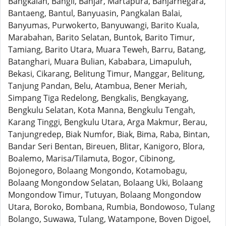
Bangkalan, Bangli, Banjar, Martapura, Banjarnegara,
Bantaeng, Bantul, Banyuasin, Pangkalan Balai,
Banyumas, Purwokerto, Banyuwangi, Barito Kuala,
Marabahan, Barito Selatan, Buntok, Barito Timur,
Tamiang, Barito Utara, Muara Teweh, Barru, Batang,
Batanghari, Muara Bulian, Kababara, Limapuluh,
Bekasi, Cikarang, Belitung Timur, Manggar, Belitung,
Tanjung Pandan, Belu, Atambua, Bener Meriah,
Simpang Tiga Redelong, Bengkalis, Bengkayang,
Bengkulu Selatan, Kota Manna, Bengkulu Tengah,
Karang Tinggi, Bengkulu Utara, Arga Makmur, Berau,
Tanjungredep, Biak Numfor, Biak, Bima, Raba, Bintan,
Bandar Seri Bentan, Bireuen, Blitar, Kanigoro, Blora,
Boalemo, Marisa/Tilamuta, Bogor, Cibinong,
Bojonegoro, Bolaang Mongondo, Kotamobagu,
Bolaang Mongondow Selatan, Bolaang Uki, Bolaang
Mongondow Timur, Tutuyan, Bolaang Mongondow
Utara, Boroko, Bombana, Rumbia, Bondowoso, Tulang
Bolango, Suwawa, Tulang, Watampone, Boven Digoel,