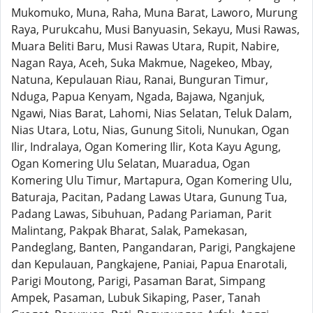
Mukomuko, Muna, Raha, Muna Barat, Laworo, Murung
Raya, Purukcahu, Musi Banyuasin, Sekayu, Musi Rawas,
Muara Beliti Baru, Musi Rawas Utara, Rupit, Nabire,
Nagan Raya, Aceh, Suka Makmue, Nagekeo, Mbay,
Natuna, Kepulauan Riau, Ranai, Bunguran Timur,
Nduga, Papua Kenyam, Ngada, Bajawa, Nganjuk,
Ngawi, Nias Barat, Lahomi, Nias Selatan, Teluk Dalam,
Nias Utara, Lotu, Nias, Gunung Sitoli, Nunukan, Ogan
Ilir, Indralaya, Ogan Komering Ilir, Kota Kayu Agung,
Ogan Komering Ulu Selatan, Muaradua, Ogan
Komering Ulu Timur, Martapura, Ogan Komering Ulu,
Baturaja, Pacitan, Padang Lawas Utara, Gunung Tua,
Padang Lawas, Sibuhuan, Padang Pariaman, Parit
Malintang, Pakpak Bharat, Salak, Pamekasan,
Pandeglang, Banten, Pangandaran, Parigi, Pangkajene
dan Kepulauan, Pangkajene, Paniai, Papua Enarotali,
Parigi Moutong, Parigi, Pasaman Barat, Simpang
Ampek, Pasaman, Lubuk Sikaping, Paser, Tanah