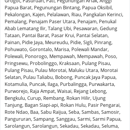
Grogot, Pasuruan, Pati, Pegunungan Arfak, Anggi
Papua Barat, Pegunungan Bintang, Papua Oksibil,
Pekalongan, Kajen, Pelalawan, Riau, Pangkalan Kerinci,
Pemalang, Penajam Paser Utara, Penajam, Penukal
Abab Lematang Ilir, Talang Ubi, Pesawaran, Gedung
Tataan, Pantai Barat, Pasar Krui, Pantai Selatan,
Painan, Pidie Jaya, Meureudu, Pidie, Sigli, Pinrang,
Pohuwato, Gorontalo, Marisa, Polewali Mandar,
Polewali, Ponorogo, Mempawah, Mempawah, Poso,
Pringsewu, Probolinggo, Kraksaan, Pulang Pisau,
Pulang Pisau, Pulau Morotai, Maluku Utara, Morotai
Selatan, Pulau Taliabu, Bobong, Puncak Jaya Papua,
Kotamulia, Puncak, Ilaga, Purbalingga, Purwakarta,
Purworejo, Raja Ampat, Waisai, Rejang Lebong,
Bengkulu, Curup, Rembang, Rokan Hilir, Ujung
Tanjung, Bagan Siapi-api, Rokan Hulu, Pasir Pengarai,
Rote Ndao, Baa, Sabu Raijua, Seba, Sambas, Samosir,
Pangururan, Sampang, Sanggau, Sarmi, Sarmi Papua,
Sarolangun, Sarolangun, Sekadau, Sekadau, Seluma,