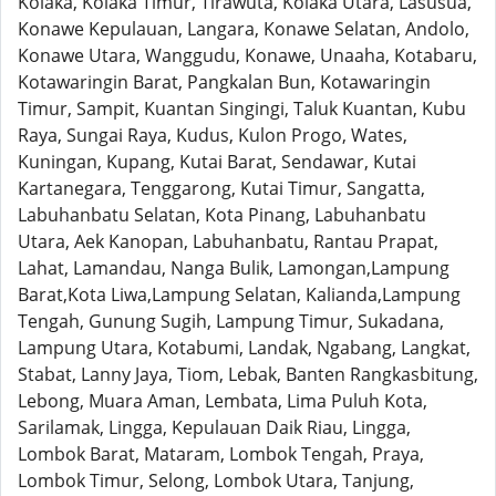
Kolaka, Kolaka Timur, Tirawuta, Kolaka Utara, Lasusua,
Konawe Kepulauan, Langara, Konawe Selatan, Andolo,
Konawe Utara, Wanggudu, Konawe, Unaaha, Kotabaru,
Kotawaringin Barat, Pangkalan Bun, Kotawaringin
Timur, Sampit, Kuantan Singingi, Taluk Kuantan, Kubu
Raya, Sungai Raya, Kudus, Kulon Progo, Wates,
Kuningan, Kupang, Kutai Barat, Sendawar, Kutai
Kartanegara, Tenggarong, Kutai Timur, Sangatta,
Labuhanbatu Selatan, Kota Pinang, Labuhanbatu
Utara, Aek Kanopan, Labuhanbatu, Rantau Prapat,
Lahat, Lamandau, Nanga Bulik, Lamongan,Lampung
Barat,Kota Liwa,Lampung Selatan, Kalianda,Lampung
Tengah, Gunung Sugih, Lampung Timur, Sukadana,
Lampung Utara, Kotabumi, Landak, Ngabang, Langkat,
Stabat, Lanny Jaya, Tiom, Lebak, Banten Rangkasbitung,
Lebong, Muara Aman, Lembata, Lima Puluh Kota,
Sarilamak, Lingga, Kepulauan Daik Riau, Lingga,
Lombok Barat, Mataram, Lombok Tengah, Praya,
Lombok Timur, Selong, Lombok Utara, Tanjung,