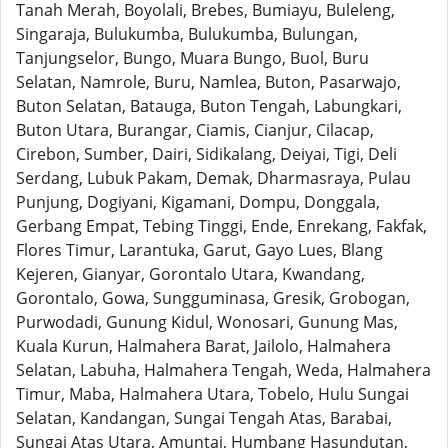
Tanah Merah, Boyolali, Brebes, Bumiayu, Buleleng,
Singaraja, Bulukumba, Bulukumba, Bulungan,
Tanjungselor, Bungo, Muara Bungo, Buol, Buru
Selatan, Namrole, Buru, Namlea, Buton, Pasarwajo,
Buton Selatan, Batauga, Buton Tengah, Labungkari,
Buton Utara, Burangar, Ciamis, Cianjur, Cilacap,
Cirebon, Sumber, Dairi, Sidikalang, Deiyai, Tigi, Deli
Serdang, Lubuk Pakam, Demak, Dharmasraya, Pulau
Punjung, Dogiyani, Kigamani, Dompu, Donggala,
Gerbang Empat, Tebing Tinggi, Ende, Enrekang, Fakfak,
Flores Timur, Larantuka, Garut, Gayo Lues, Blang
Kejeren, Gianyar, Gorontalo Utara, Kwandang,
Gorontalo, Gowa, Sungguminasa, Gresik, Grobogan,
Purwodadi, Gunung Kidul, Wonosari, Gunung Mas,
Kuala Kurun, Halmahera Barat, Jailolo, Halmahera
Selatan, Labuha, Halmahera Tengah, Weda, Halmahera
Timur, Maba, Halmahera Utara, Tobelo, Hulu Sungai
Selatan, Kandangan, Sungai Tengah Atas, Barabai,
Sungai Atas Utara, Amuntai, Humbang Hasundutan,