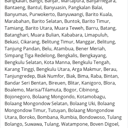
Bangkalan, Bangli, Banjar, Martapura, Banjarnegara,
Bantaeng, Bantul, Banyuasin, Pangkalan Balai,
Banyumas, Purwokerto, Banyuwangi, Barito Kuala,
Marabahan, Barito Selatan, Buntok, Barito Timur,
Tamiang, Barito Utara, Muara Teweh, Barru, Batang,
Batanghari, Muara Bulian, Kababara, Limapuluh,
Bekasi, Cikarang, Belitung Timur, Manggar, Belitung,
Tanjung Pandan, Belu, Atambua, Bener Meriah,
Simpang Tiga Redelong, Bengkalis, Bengkayang,
Bengkulu Selatan, Kota Manna, Bengkulu Tengah,
Karang Tinggi, Bengkulu Utara, Arga Makmur, Berau,
Tanjungredep, Biak Numfor, Biak, Bima, Raba, Bintan,
Bandar Seri Bentan, Bireuen, Blitar, Kanigoro, Blora,
Boalemo, Marisa/Tilamuta, Bogor, Cibinong,
Bojonegoro, Bolaang Mongondo, Kotamobagu,
Bolaang Mongondow Selatan, Bolaang Uki, Bolaang
Mongondow Timur, Tutuyan, Bolaang Mongondow
Utara, Boroko, Bombana, Rumbia, Bondowoso, Tulang
Bolango, Suwawa, Tulang, Watampone, Boven Digoel,