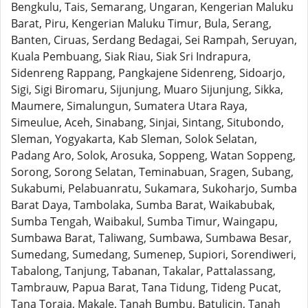
Bengkulu, Tais, Semarang, Ungaran, Kengerian Maluku
Barat, Piru, Kengerian Maluku Timur, Bula, Serang,
Banten, Ciruas, Serdang Bedagai, Sei Rampah, Seruyan,
Kuala Pembuang, Siak Riau, Siak Sri Indrapura,
Sidenreng Rappang, Pangkajene Sidenreng, Sidoarjo,
Sigi, Sigi Biromaru, Sijunjung, Muaro Sijunjung, Sikka,
Maumere, Simalungun, Sumatera Utara Raya,
Simeulue, Aceh, Sinabang, Sinjai, Sintang, Situbondo,
Sleman, Yogyakarta, Kab Sleman, Solok Selatan,
Padang Aro, Solok, Arosuka, Soppeng, Watan Soppeng,
Sorong, Sorong Selatan, Teminabuan, Sragen, Subang,
Sukabumi, Pelabuanratu, Sukamara, Sukoharjo, Sumba
Barat Daya, Tambolaka, Sumba Barat, Waikabubak,
Sumba Tengah, Waibakul, Sumba Timur, Waingapu,
Sumbawa Barat, Taliwang, Sumbawa, Sumbawa Besar,
Sumedang, Sumedang, Sumenep, Supiori, Sorendiweri,
Tabalong, Tanjung, Tabanan, Takalar, Pattalassang,
Tambrauw, Papua Barat, Tana Tidung, Tideng Pucat,
Tana Toraja, Makale, Tanah Bumbu, Batulicin, Tanah