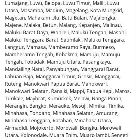
Lumajang, Luwu, Belopa, Luwu Timur, Malili, Luwu
Utara, Masamba, Madiun, Magelang, Kota Mungkid,
Magetan, Mahakam Ulu, Batu Bulan, Majalengka,
Majene, Malaka, Betun, Malang, Kepanjen, Malinau,
Maluku Barat Daya, Wonreli, Maluku Tengah, Masohi,
Maluku Tenggara Barat, Saumlaki, Maluku Tenggara,
Langgur, Mamasa, Mamberamo Raya, Burmeso,
Mamberamo Tengah, Kobakma, Mamuju, Mamuju
Tengah, Tobadak, Mamuju Utara, Pasangkayu,
Mandailing Natal, Panyabungan, Manggarai Barat,
Labuan Bajo, Manggarai Timur, Grosir, Manggarai,
Ruteng, Manokwari Papua Barat, Manokwari,
Manokwari Selatan, Ransiki, Mappi, Papua Kepi, Maros,
Turikale, Maybrat, Kumurkek, Melawi, Nanga Pinoh,
Merangin, Bangko, Merauke, Mesuji, Mimika, Timika,
Minahasa, Tondano, Minahasa Selatan, Amurang,
Minahasa Tenggara, Ratahan, Minahasa Utara,
Airmadidi, Mojokerto, Morowali, Bungku, Morowali
Utara, Kolonodale, Muara Enim, Muaro Jambi, Sengeti,