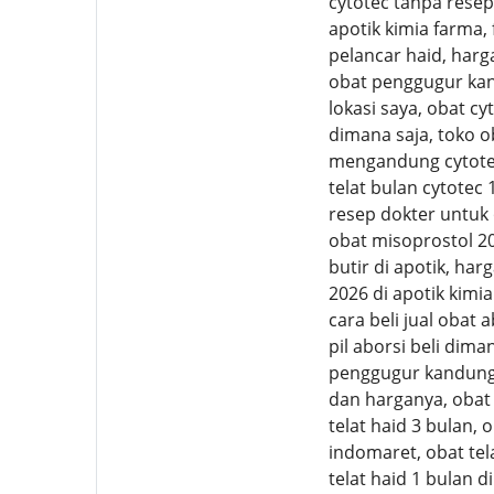
cytotec tanpa resep 
apotik kimia farma,
pelancar haid, harga
obat penggugur kand
lokasi saya, obat cy
dimana saja, toko o
mengandung cytotec 
telat bulan cytotec
resep dokter untuk
obat misoprostol 2
butir di apotik, har
2026 di apotik kimia
cara beli jual obat 
pil aborsi beli dima
penggugur kandungan
dan harganya, obat 
telat haid 3 bulan, 
indomaret, obat tela
telat haid 1 bulan d