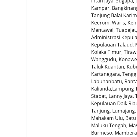
Intan Jaya, Sugapa,
Kampar, Bangkinang
Tanjung Balai Karim
Keerom, Waris, Ken
Mentawai, Tuapejat,
Administrasi Kepul
Kepulauan Talaud, M
Kolaka Timur, Tira
Wanggudu, Konawe, 
Taluk Kuantan, Kubu
Kartanegara, Tengg
Labuhanbatu, Ranta
Kalianda,Lampung T
Stabat, Lanny Jaya,
Kepulauan Daik Ria
Tanjung, Lumajang,
Mahakam Ulu, Batu B
Maluku Tengah, Mas
Burmeso, Mamberam