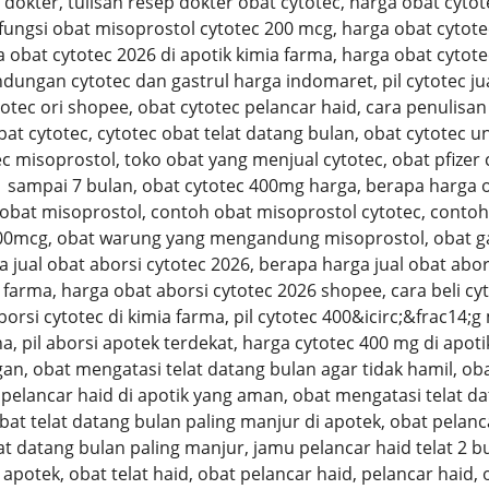
dokter, tulisan resep dokter obat cytotec, harga obat cytot
 fungsi obat misoprostol cytotec 200 mcg, harga obat cytote
 obat cytotec 2026 di apotik kimia farma, harga obat cytotec
ungan cytotec dan gastrul harga indomaret, pil cytotec jual 
totec ori shopee, obat cytotec pelancar haid, cara penulisan
bat cytotec, cytotec obat telat datang bulan, obat cytotec 
misoprostol, toko obat yang menjual cytotec, obat pfizer cyt
 1 sampai 7 bulan, obat cytotec 400mg harga, berapa harga 
 obat misoprostol, contoh obat misoprostol cytotec, cont
00mcg, obat warung yang mengandung misoprostol, obat gas
ga jual obat aborsi cytotec 2026, berapa harga jual obat abor
 farma, harga obat aborsi cytotec 2026 shopee, cara beli cyto
aborsi cytotec di kimia farma, pil cytotec 400&icirc;&frac14;
na, pil aborsi apotek terdekat, harga cytotec 400 mg di apot
, obat mengatasi telat datang bulan agar tidak hamil, obat
pelancar haid di apotik yang aman, obat mengatasi telat dat
obat telat datang bulan paling manjur di apotek, obat pelanc
t datang bulan paling manjur, jamu pelancar haid telat 2 bu
i apotek, obat telat haid, obat pelancar haid, pelancar haid,