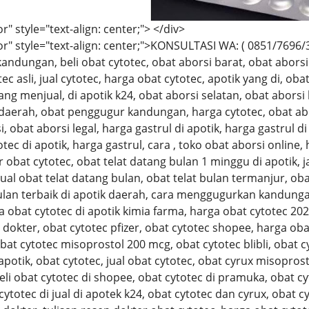
r" style="text-align: center;"> </div>
r" style="text-align: center;">KONSULTASI WA: ( 0851/7696/383
andungan, beli obat cytotec, obat aborsi barat, obat aborsi 
ec asli, jual cytotec, harga obat cytotec, apotik yang di, oba
ang menjual, di apotik k24, obat aborsi selatan, obat aborsi 
 daerah, obat penggugur kandungan, harga cytotec, obat abors
 obat aborsi legal, harga gastrul di apotik, harga gastrul di 
tec di apotik, harga gastrul, cara , toko obat aborsi online,
 obat cytotec, obat telat datang bulan 1 minggu di apotik, 
jual obat telat datang bulan, obat telat bulan termanjur, ob
ulan terbaik di apotik daerah, cara menggugurkan kandunga
a obat cytotec di apotik kimia farma, harga obat cytotec 202
dokter, obat cytotec pfizer, obat cytotec shopee, harga obat
obat cytotec misoprostol 200 mcg, obat cytotec blibli, obat c
 apotik, obat cytotec, jual obat cytotec, obat cyrux misopro
eli obat cytotec di shopee, obat cytotec di pramuka, obat c
cytotec di jual di apotek k24, obat cytotec dan cyrux, obat c