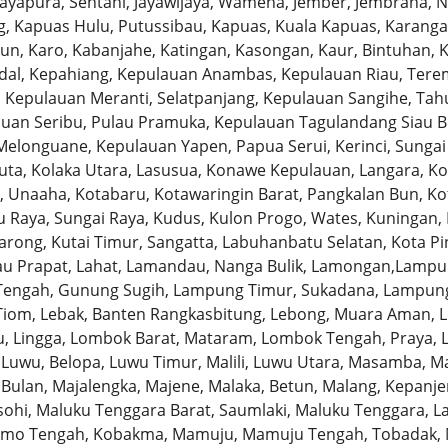
 Jayapura, Sentani, Jayawijaya, Wamena, Jember, Jembrana, 
, Kapuas Hulu, Putussibau, Kapuas, Kuala Kapuas, Karang
un, Karo, Kabanjahe, Katingan, Kasongan, Kaur, Bintuhan, 
dal, Kepahiang, Kepulauan Anambas, Kepulauan Riau, Tere
 Kepulauan Meranti, Selatpanjang, Kepulauan Sangihe, Tah
auan Seribu, Pulau Pramuka, Kepulauan Tagulandang Siau Bi
elonguane, Kepulauan Yapen, Papua Serui, Kerinci, Sungai 
wuta, Kolaka Utara, Lasusua, Konawe Kepulauan, Langara, K
Unaaha, Kotabaru, Kotawaringin Barat, Pangkalan Bun, Kot
 Raya, Sungai Raya, Kudus, Kulon Progo, Wates, Kuningan, 
arong, Kutai Timur, Sangatta, Labuhanbatu Selatan, Kota P
u Prapat, Lahat, Lamandau, Nanga Bulik, Lamongan,Lampun
engah, Gunung Sugih, Lampung Timur, Sukadana, Lampung 
 Tiom, Lebak, Banten Rangkasbitung, Lebong, Muara Aman, L
u, Lingga, Lombok Barat, Mataram, Lombok Tengah, Praya, 
 Luwu, Belopa, Luwu Timur, Malili, Luwu Utara, Masamba, M
ulan, Majalengka, Majene, Malaka, Betun, Malang, Kepanjen
ohi, Maluku Tenggara Barat, Saumlaki, Maluku Tenggara,
o Tengah, Kobakma, Mamuju, Mamuju Tengah, Tobadak, Ma