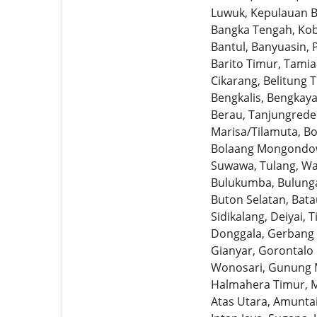
Luwuk, Kepulauan Ba
Bangka Tengah, Koba
Bantul, Banyuasin, 
Barito Timur, Tamia
Cikarang, Belitung 
Bengkalis, Bengkay
Berau, Tanjungredep
Marisa/Tilamuta, B
Bolaang Mongondow
Suwawa, Tulang, Wa
Bulukumba, Bulunga
Buton Selatan, Bata
Sidikalang, Deiyai,
Donggala, Gerbang E
Gianyar, Gorontalo
Wonosari, Gunung M
Halmahera Timur, M
Atas Utara, Amuntai