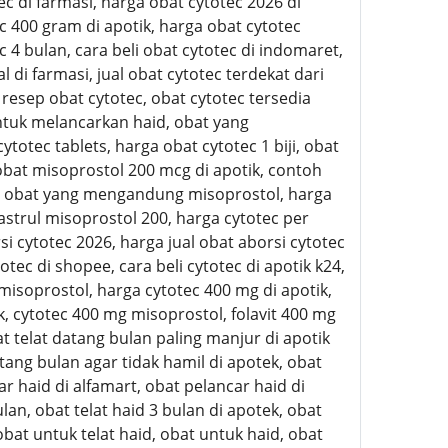
ec di farmasi, harga obat cytotec 2026 di
c 400 gram di apotik, harga obat cytotec
 4 bulan, cara beli obat cytotec di indomaret,
di farmasi, jual obat cytotec terdekat dari
 resep obat cytotec, obat cytotec tersedia
untuk melancarkan haid, obat yang
otec tablets, harga obat cytotec 1 biji, obat
obat misoprostol 200 mcg di apotik, contoh
oh obat yang mengandung misoprostol, harga
trul misoprostol 200, harga cytotec per
si cytotec 2026, harga jual obat aborsi cytotec
tec di shopee, cara beli cytotec di apotik k24,
g misoprostol, harga cytotec 400 mg di apotik,
ik, cytotec 400 mg misoprostol, folavit 400 mg
 telat datang bulan paling manjur di apotik
ang bulan agar tidak hamil di apotek, obat
ar haid di alfamart, obat pelancar haid di
lan, obat telat haid 3 bulan di apotek, obat
 obat untuk telat haid, obat untuk haid, obat