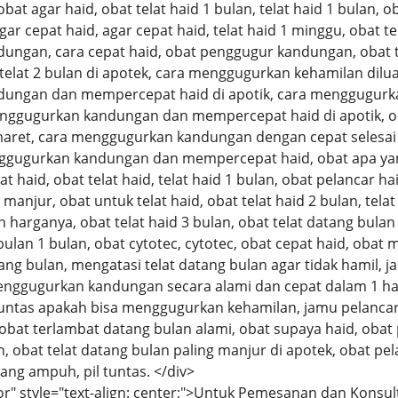
obat agar haid, obat telat haid 1 bulan, telat haid 1 bulan, ob
gar cepat haid, agar cepat haid, telat haid 1 minggu, obat te
ngan, cara cepat haid, obat penggugur kandungan, obat te
telat 2 bulan di apotek, cara menggugurkan kehamilan diluar
ungan dan mempercepat haid di apotik, cara menggugurka
nggugurkan kandungan dan mempercepat haid di apotik, 
maret, cara menggugurkan kandungan dengan cepat selesai
ggugurkan kandungan dan mempercepat haid, obat apa yang
lat haid, obat telat haid, telat haid 1 bulan, obat pelancar h
manjur, obat untuk telat haid, obat telat haid 2 bulan, telat
 harganya, obat telat haid 3 bulan, obat telat datang bulan 
bulan 1 bulan, obat cytotec, cytotec, obat cepat haid, obat 
tang bulan, mengatasi telat datang bulan agar tidak hamil, 
nggugurkan kandungan secara alami dan cepat dalam 1 ha
il tuntas apakah bisa menggugurkan kehamilan, jamu pelancar 
obat terlambat datang bulan alami, obat supaya haid, obat 
 obat telat datang bulan paling manjur di apotek, obat pela
yang ampuh, pil tuntas. </div>
or" style="text-align: center;">Untuk Pemesanan dan Konsul