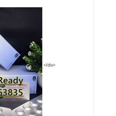
</div>