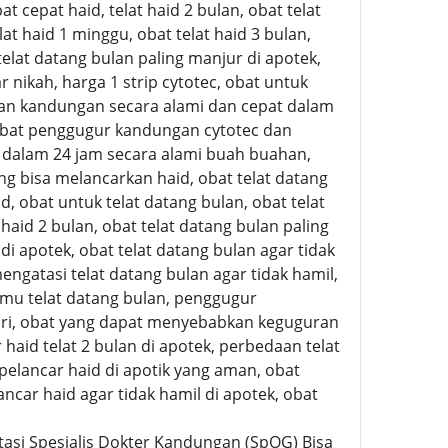
at cepat haid, telat haid 2 bulan, obat telat
lat haid 1 minggu, obat telat haid 3 bulan,
lat datang bulan paling manjur di apotek,
 nikah, harga 1 strip cytotec, obat untuk
n kandungan secara alami dan cepat dalam
obat penggugur kandungan cytotec dan
 dalam 24 jam secara alami buah buahan,
 bisa melancarkan haid, obat telat datang
aid, obat untuk telat datang bulan, obat telat
 haid 2 bulan, obat telat datang bulan paling
di apotek, obat telat datang bulan agar tidak
mengatasi telat datang bulan agar tidak hamil,
jamu telat datang bulan, penggugur
ri, obat yang dapat menyebabkan keguguran
haid telat 2 bulan di apotek, perbedaan telat
pelancar haid di apotik yang aman, obat
ncar haid agar tidak hamil di apotek, obat
tasi Spesialis Dokter Kandungan (SpOG) Bisa