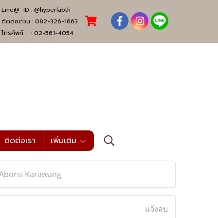
Line@ ID :
@hyperlabth
ติดต่อด่วน :
082-326-1663
โทรศัพท์ :
02-561-4054
ติดต่อเรา
เพิ่มเติม
t Aborsi Karawang
แจ้งลบ