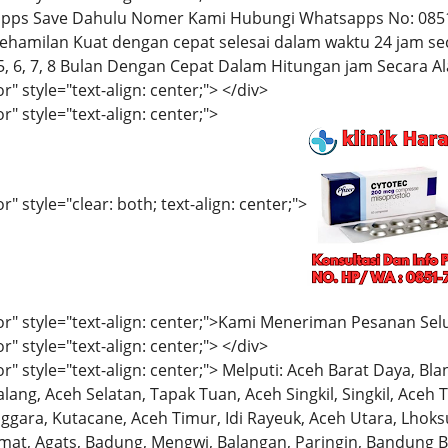
pps Save Dahulu Nomer Kami Hubungi Whatsapps No: 0851
milan Kuat dengan cepat selesai dalam waktu 24 jam se
4, 5, 6, 7, 8 Bulan Dengan Cepat Dalam Hitungan jam Secara Al
r" style="text-align: center;"> </div>
r" style="text-align: center;">
" style="clear: both; text-align: center;">
or" style="text-align: center;">Kami Meneriman Pesanan Sel
r" style="text-align: center;"> </div>
r" style="text-align: center;"> Melputi: Aceh Barat Daya, Bl
Calang, Aceh Selatan, Tapak Tuan, Aceh Singkil, Singkil, Ace
gara, Kutacane, Aceh Timur, Idi Rayeuk, Aceh Utara, Lhoks
smat, Agats, Badung, Mengwi, Balangan, Paringin, Bandung 