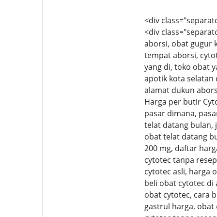
<div class="separato
<div class="separato
aborsi, obat gugur k
tempat aborsi, cytot
yang di, toko obat y
apotik kota selatan
alamat dukun aborsi,
Harga per butir Cyto
pasar dimana, pasar
telat datang bulan, 
obat telat datang b
200 mg, daftar harg
cytotec tanpa resep 
cytotec asli, harga 
beli obat cytotec di
obat cytotec, cara b
gastrul harga, obat 