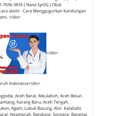
-7696-3835 ( Nana SpOG ) Obat
cara alami - Cara Menggugurkan Kandungan
ami. </div>
</div>
uruh Indonesia</div>
angpidie, Aceh Barat, Meulaboh, Aceh Besar,
h Tamiang, Karang Baru, Aceh Tengah,
ukon, Agam, Lubuk Basung, Alor, Kalabahi,
Barat, Ngamprah, Bandung, Soreang, Banggai,