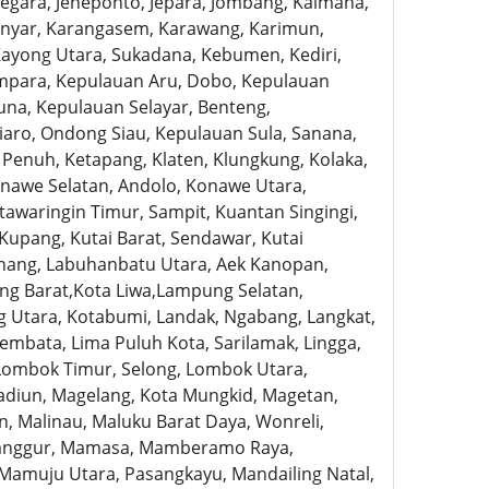
Negara, Jeneponto, Jepara, Jombang, Kaimana,
anyar, Karangasem, Karawang, Karimun,
Kayong Utara, Sukadana, Kebumen, Kediri,
mpara, Kepulauan Aru, Dobo, Kepulauan
una, Kepulauan Selayar, Benteng,
aro, Ondong Siau, Kepulauan Sula, Sanana,
Penuh, Ketapang, Klaten, Klungkung, Kolaka,
onawe Selatan, Andolo, Konawe Utara,
awaringin Timur, Sampit, Kuantan Singingi,
Kupang, Kutai Barat, Sendawar, Kutai
inang, Labuhanbatu Utara, Aek Kanopan,
g Barat,Kota Liwa,Lampung Selatan,
Utara, Kotabumi, Landak, Ngabang, Langkat,
embata, Lima Puluh Kota, Sarilamak, Lingga,
Lombok Timur, Selong, Lombok Utara,
adiun, Magelang, Kota Mungkid, Magetan,
, Malinau, Maluku Barat Daya, Wonreli,
 Langgur, Mamasa, Mamberamo Raya,
muju Utara, Pasangkayu, Mandailing Natal,