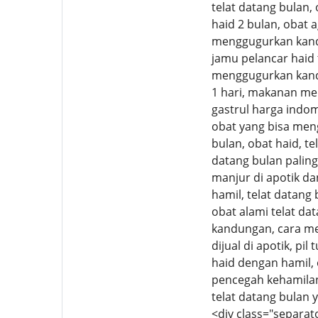
telat datang bulan, 
haid 2 bulan, obat a
menggugurkan kandu
jamu pelancar haid 
menggugurkan kand
1 hari, makanan me
gastrul harga indo
obat yang bisa men
bulan, obat haid, te
datang bulan paling 
manjur di apotik dan
hamil, telat datang 
obat alami telat da
kandungan, cara me
dijual di apotik, p
haid dengan hamil, 
pencegah kehamilan,
telat datang bulan 
<div class="separat