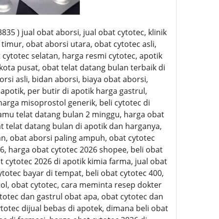
5 ) jual obat aborsi, jual obat cytotec, klinik
timur, obat aborsi utara, obat cytotec asli,
t cytotec selatan, harga resmi cytotec, apotik
kota pusat, obat telat datang bulan terbaik di
i asli, bidan aborsi, biaya obat aborsi,
apotik, per butir di apotik harga gastrul,
 harga misoprostol generik, beli cytotec di
jamu telat datang bulan 2 minggu, harga obat
at telat datang bulan di apotik dan harganya,
n, obat aborsi paling ampuh, obat cytotec
6, harga obat cytotec 2026 shopee, beli obat
 cytotec 2026 di apotik kimia farma, jual obat
ytotec bayar di tempat, beli obat cytotec 400,
stol, obat cytotec, cara meminta resep dokter
ytotec dan gastrul obat apa, obat cytotec dan
ytotec dijual bebas di apotek, dimana beli obat