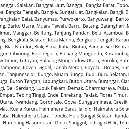
nggai, Salakan, Banggai Laut, Banggai, Bangka Barat, Toboa
, Bangka Tengah, Bangka, Sungai Liat, Bangkalan, Bangli, 
Pangkalan Balai, Banyumas, Purwokerto, Banyuwangi, Barito
ng, Barito Utara, Muara Teweh, Barru, Batang, Batanghari, 
Timur, Manggar, Belitung, Tanjung Pandan, Belu, Atambua, 
ang, Bengkulu Selatan, Kota Manna, Bengkulu Tengah, Karan
, Biak Numfor, Biak, Bima, Raba, Bintan, Bandar Seri Bentan,
ogor, Cibinong, Bojonegoro, Bolaang Mongondo, Kotamobag
 Timur, Tutuyan, Bolaang Mongondow Utara, Boroko, Bom
tampone, Boven Digoel, Tanah Merah, Boyolali, Brebes, Bum
n, Tanjungselor, Bungo, Muara Bungo, Buol, Buru Selatan, 
uga, Buton Tengah, Labungkari, Buton Utara, Burangar, Ciami
 Tigi, Deli Serdang, Lubuk Pakam, Demak, Dharmasraya, Pul
mpat, Tebing Tinggi, Ende, Enrekang, Fakfak, Flores Timur, 
 Utara, Kwandang, Gorontalo, Gowa, Sungguminasa, Gresik
as, Kuala Kurun, Halmahera Barat, Jailolo, Halmahera Sel
aba, Halmahera Utara, Tobelo, Hulu Sungai Selatan, Kandan
, Humbang Hasundutan, Dolok Sanggul, Indragiri Hilir, Temb