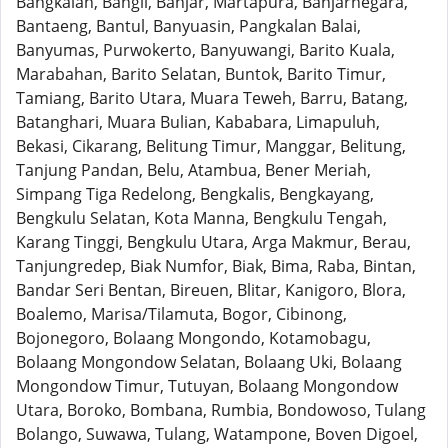
Bangkalan, Bangli, Banjar, Martapura, Banjarnegara,
Bantaeng, Bantul, Banyuasin, Pangkalan Balai,
Banyumas, Purwokerto, Banyuwangi, Barito Kuala,
Marabahan, Barito Selatan, Buntok, Barito Timur,
Tamiang, Barito Utara, Muara Teweh, Barru, Batang,
Batanghari, Muara Bulian, Kababara, Limapuluh,
Bekasi, Cikarang, Belitung Timur, Manggar, Belitung,
Tanjung Pandan, Belu, Atambua, Bener Meriah,
Simpang Tiga Redelong, Bengkalis, Bengkayang,
Bengkulu Selatan, Kota Manna, Bengkulu Tengah,
Karang Tinggi, Bengkulu Utara, Arga Makmur, Berau,
Tanjungredep, Biak Numfor, Biak, Bima, Raba, Bintan,
Bandar Seri Bentan, Bireuen, Blitar, Kanigoro, Blora,
Boalemo, Marisa/Tilamuta, Bogor, Cibinong,
Bojonegoro, Bolaang Mongondo, Kotamobagu,
Bolaang Mongondow Selatan, Bolaang Uki, Bolaang
Mongondow Timur, Tutuyan, Bolaang Mongondow
Utara, Boroko, Bombana, Rumbia, Bondowoso, Tulang
Bolango, Suwawa, Tulang, Watampone, Boven Digoel,