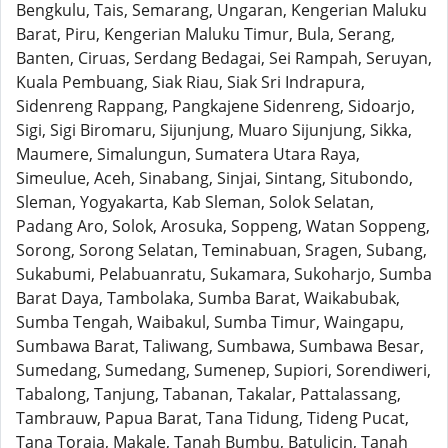
Bengkulu, Tais, Semarang, Ungaran, Kengerian Maluku
Barat, Piru, Kengerian Maluku Timur, Bula, Serang,
Banten, Ciruas, Serdang Bedagai, Sei Rampah, Seruyan,
Kuala Pembuang, Siak Riau, Siak Sri Indrapura,
Sidenreng Rappang, Pangkajene Sidenreng, Sidoarjo,
Sigi, Sigi Biromaru, Sijunjung, Muaro Sijunjung, Sikka,
Maumere, Simalungun, Sumatera Utara Raya,
Simeulue, Aceh, Sinabang, Sinjai, Sintang, Situbondo,
Sleman, Yogyakarta, Kab Sleman, Solok Selatan,
Padang Aro, Solok, Arosuka, Soppeng, Watan Soppeng,
Sorong, Sorong Selatan, Teminabuan, Sragen, Subang,
Sukabumi, Pelabuanratu, Sukamara, Sukoharjo, Sumba
Barat Daya, Tambolaka, Sumba Barat, Waikabubak,
Sumba Tengah, Waibakul, Sumba Timur, Waingapu,
Sumbawa Barat, Taliwang, Sumbawa, Sumbawa Besar,
Sumedang, Sumedang, Sumenep, Supiori, Sorendiweri,
Tabalong, Tanjung, Tabanan, Takalar, Pattalassang,
Tambrauw, Papua Barat, Tana Tidung, Tideng Pucat,
Tana Toraja, Makale, Tanah Bumbu, Batulicin, Tanah