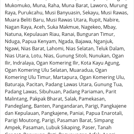
Mukomuko, Muna, Raha, Muna Barat, Laworo, Murung
Raya, Purukcahu, Musi Banyuasin, Sekayu, Musi Rawas,
Muara Beliti Baru, Musi Rawas Utara, Rupit, Nabire,
Nagan Raya, Aceh, Suka Makmue, Nagekeo, Mbay,
Natuna, Kepulauan Riau, Ranai, Bunguran Timur,
Nduga, Papua Kenyam, Ngada, Bajawa, Nganjuk,
Ngawi, Nias Barat, Lahomi, Nias Selatan, Teluk Dalam,
Nias Utara, Lotu, Nias, Gunung Sitoli, Nunukan, Ogan
Ilir, Indralaya, Ogan Komering Ilir, Kota Kayu Agung,
Ogan Komering Ulu Selatan, Muaradua, Ogan
Komering Ulu Timur, Martapura, Ogan Komering Ulu,
Baturaja, Pacitan, Padang Lawas Utara, Gunung Tua,
Padang Lawas, Sibuhuan, Padang Pariaman, Parit
Malintang, Pakpak Bharat, Salak, Pamekasan,
Pandeglang, Banten, Pangandaran, Parigi, Pangkajene
dan Kepulauan, Pangkajene, Paniai, Papua Enarotali,
Parigi Moutong, Parigi, Pasaman Barat, Simpang
Ampek, Pasaman, Lubuk Sikaping, Paser, Tanah