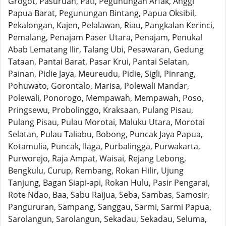
Grogot, Pasuruan, Pati, Pegunungan Arfak, Anggi
Papua Barat, Pegunungan Bintang, Papua Oksibil,
Pekalongan, Kajen, Pelalawan, Riau, Pangkalan Kerinci,
Pemalang, Penajam Paser Utara, Penajam, Penukal
Abab Lematang Ilir, Talang Ubi, Pesawaran, Gedung
Tataan, Pantai Barat, Pasar Krui, Pantai Selatan,
Painan, Pidie Jaya, Meureudu, Pidie, Sigli, Pinrang,
Pohuwato, Gorontalo, Marisa, Polewali Mandar,
Polewali, Ponorogo, Mempawah, Mempawah, Poso,
Pringsewu, Probolinggo, Kraksaan, Pulang Pisau,
Pulang Pisau, Pulau Morotai, Maluku Utara, Morotai
Selatan, Pulau Taliabu, Bobong, Puncak Jaya Papua,
Kotamulia, Puncak, Ilaga, Purbalingga, Purwakarta,
Purworejo, Raja Ampat, Waisai, Rejang Lebong,
Bengkulu, Curup, Rembang, Rokan Hilir, Ujung
Tanjung, Bagan Siapi-api, Rokan Hulu, Pasir Pengarai,
Rote Ndao, Baa, Sabu Raijua, Seba, Sambas, Samosir,
Pangururan, Sampang, Sanggau, Sarmi, Sarmi Papua,
Sarolangun, Sarolangun, Sekadau, Sekadau, Seluma,