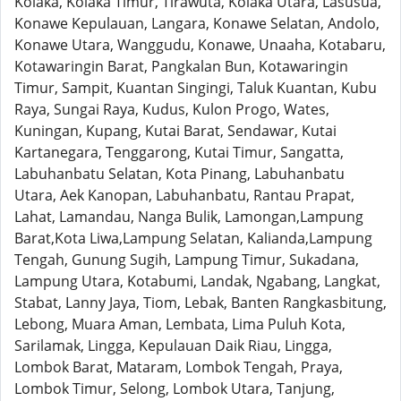
Kolaka, Kolaka Timur, Tirawuta, Kolaka Utara, Lasusua,
Konawe Kepulauan, Langara, Konawe Selatan, Andolo,
Konawe Utara, Wanggudu, Konawe, Unaaha, Kotabaru,
Kotawaringin Barat, Pangkalan Bun, Kotawaringin
Timur, Sampit, Kuantan Singingi, Taluk Kuantan, Kubu
Raya, Sungai Raya, Kudus, Kulon Progo, Wates,
Kuningan, Kupang, Kutai Barat, Sendawar, Kutai
Kartanegara, Tenggarong, Kutai Timur, Sangatta,
Labuhanbatu Selatan, Kota Pinang, Labuhanbatu
Utara, Aek Kanopan, Labuhanbatu, Rantau Prapat,
Lahat, Lamandau, Nanga Bulik, Lamongan,Lampung
Barat,Kota Liwa,Lampung Selatan, Kalianda,Lampung
Tengah, Gunung Sugih, Lampung Timur, Sukadana,
Lampung Utara, Kotabumi, Landak, Ngabang, Langkat,
Stabat, Lanny Jaya, Tiom, Lebak, Banten Rangkasbitung,
Lebong, Muara Aman, Lembata, Lima Puluh Kota,
Sarilamak, Lingga, Kepulauan Daik Riau, Lingga,
Lombok Barat, Mataram, Lombok Tengah, Praya,
Lombok Timur, Selong, Lombok Utara, Tanjung,