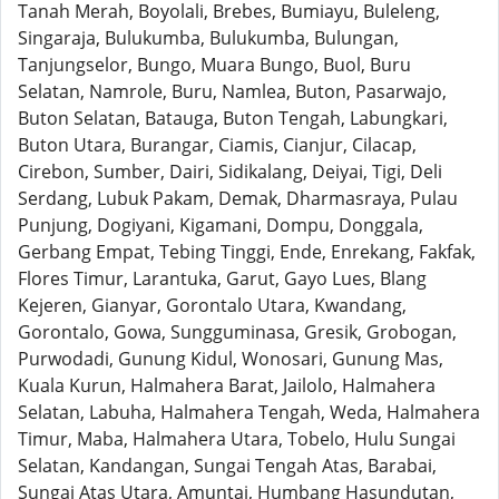
Tanah Merah, Boyolali, Brebes, Bumiayu, Buleleng,
Singaraja, Bulukumba, Bulukumba, Bulungan,
Tanjungselor, Bungo, Muara Bungo, Buol, Buru
Selatan, Namrole, Buru, Namlea, Buton, Pasarwajo,
Buton Selatan, Batauga, Buton Tengah, Labungkari,
Buton Utara, Burangar, Ciamis, Cianjur, Cilacap,
Cirebon, Sumber, Dairi, Sidikalang, Deiyai, Tigi, Deli
Serdang, Lubuk Pakam, Demak, Dharmasraya, Pulau
Punjung, Dogiyani, Kigamani, Dompu, Donggala,
Gerbang Empat, Tebing Tinggi, Ende, Enrekang, Fakfak,
Flores Timur, Larantuka, Garut, Gayo Lues, Blang
Kejeren, Gianyar, Gorontalo Utara, Kwandang,
Gorontalo, Gowa, Sungguminasa, Gresik, Grobogan,
Purwodadi, Gunung Kidul, Wonosari, Gunung Mas,
Kuala Kurun, Halmahera Barat, Jailolo, Halmahera
Selatan, Labuha, Halmahera Tengah, Weda, Halmahera
Timur, Maba, Halmahera Utara, Tobelo, Hulu Sungai
Selatan, Kandangan, Sungai Tengah Atas, Barabai,
Sungai Atas Utara, Amuntai, Humbang Hasundutan,