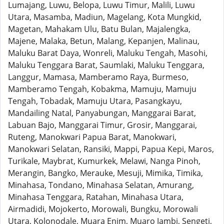
Lumajang, Luwu, Belopa, Luwu Timur, Malili, Luwu
Utara, Masamba, Madiun, Magelang, Kota Mungkid,
Magetan, Mahakam Ulu, Batu Bulan, Majalengka,
Majene, Malaka, Betun, Malang, Kepanjen, Malinau,
Maluku Barat Daya, Wonreli, Maluku Tengah, Masohi,
Maluku Tenggara Barat, Saumlaki, Maluku Tenggara,
Langgur, Mamasa, Mamberamo Raya, Burmeso,
Mamberamo Tengah, Kobakma, Mamuju, Mamuju
Tengah, Tobadak, Mamuju Utara, Pasangkayu,
Mandailing Natal, Panyabungan, Manggarai Barat,
Labuan Bajo, Manggarai Timur, Grosir, Manggarai,
Ruteng, Manokwari Papua Barat, Manokwari,
Manokwari Selatan, Ransiki, Mappi, Papua Kepi, Maros,
Turikale, Maybrat, Kumurkek, Melawi, Nanga Pinoh,
Merangin, Bangko, Merauke, Mesuji, Mimika, Timika,
Minahasa, Tondano, Minahasa Selatan, Amurang,
Minahasa Tenggara, Ratahan, Minahasa Utara,
Airmadidi, Mojokerto, Morowali, Bungku, Morowali
Utara, Kolonodale, Muara Enim, Muaro Jambi, Sengeti,