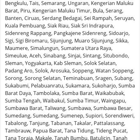
Bengkulu, Tais, Semarang, Ungaran, Kengerian Maluku
Barat, Piru, Kengerian Maluku Timur, Bula, Serang,
Banten, Ciruas, Serdang Bedagai, Sei Rampah, Seruyan,
Kuala Pembuang, Siak Riau, Siak Sri Indrapura,
Sidenreng Rappang, Pangkajene Sidenreng, Sidoarjo,
Sigi, Sigi Biromaru, Sijunjung, Muaro Sijunjung, Sikka,
Maumere, Simalungun, Sumatera Utara Raya,
Simeulue, Aceh, Sinabang, Sinjai, Sintang, Situbondo,
Sleman, Yogyakarta, Kab Sleman, Solok Selatan,
Padang Aro, Solok, Arosuka, Soppeng, Watan Soppeng,
Sorong, Sorong Selatan, Teminabuan, Sragen, Subang,
Sukabumi, Pelabuanratu, Sukamara, Sukoharjo, Sumba
Barat Daya, Tambolaka, Sumba Barat, Waikabubak,
Sumba Tengah, Waibakul, Sumba Timur, Waingapu,
Sumbawa Barat, Taliwang, Sumbawa, Sumbawa Besar,
Sumedang, Sumedang, Sumenep, Supiori, Sorendiweri,
Tabalong, Tanjung, Tabanan, Takalar, Pattalassang,
Tambrauw, Papua Barat, Tana Tidung, Tideng Pucat,
Tana Toraja, Makale, Tanah Bumbu, Batulicin, Tanah