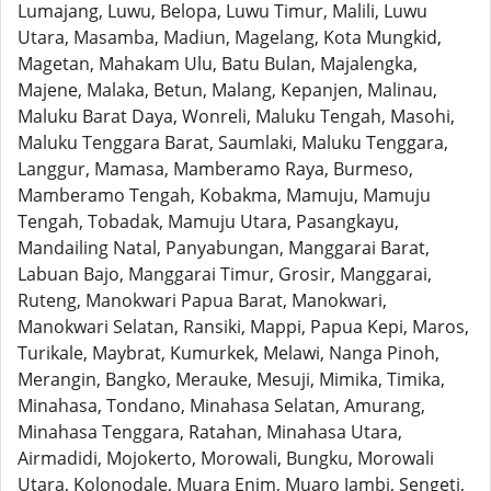
Lumajang, Luwu, Belopa, Luwu Timur, Malili, Luwu
Utara, Masamba, Madiun, Magelang, Kota Mungkid,
Magetan, Mahakam Ulu, Batu Bulan, Majalengka,
Majene, Malaka, Betun, Malang, Kepanjen, Malinau,
Maluku Barat Daya, Wonreli, Maluku Tengah, Masohi,
Maluku Tenggara Barat, Saumlaki, Maluku Tenggara,
Langgur, Mamasa, Mamberamo Raya, Burmeso,
Mamberamo Tengah, Kobakma, Mamuju, Mamuju
Tengah, Tobadak, Mamuju Utara, Pasangkayu,
Mandailing Natal, Panyabungan, Manggarai Barat,
Labuan Bajo, Manggarai Timur, Grosir, Manggarai,
Ruteng, Manokwari Papua Barat, Manokwari,
Manokwari Selatan, Ransiki, Mappi, Papua Kepi, Maros,
Turikale, Maybrat, Kumurkek, Melawi, Nanga Pinoh,
Merangin, Bangko, Merauke, Mesuji, Mimika, Timika,
Minahasa, Tondano, Minahasa Selatan, Amurang,
Minahasa Tenggara, Ratahan, Minahasa Utara,
Airmadidi, Mojokerto, Morowali, Bungku, Morowali
Utara, Kolonodale, Muara Enim, Muaro Jambi, Sengeti,