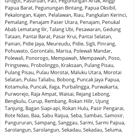
Grogot, Pasuruan, Pati, Pegunungan Arfak, Anggi
Papua Barat, Pegunungan Bintang, Papua Oksibil,
Pekalongan, Kajen, Pelalawan, Riau, Pangkalan Kerinci,
Pemalang, Penajam Paser Utara, Penajam, Penukal
Abab Lematang Ilir, Talang Ubi, Pesawaran, Gedung
Tataan, Pantai Barat, Pasar Krui, Pantai Selatan,
Painan, Pidie Jaya, Meureudu, Pidie, Sigli, Pinrang,
Pohuwato, Gorontalo, Marisa, Polewali Mandar,
Polewali, Ponorogo, Mempawah, Mempawah, Poso,
Pringsewu, Probolinggo, Kraksaan, Pulang Pisau,
Pulang Pisau, Pulau Morotai, Maluku Utara, Morotai
Selatan, Pulau Taliabu, Bobong, Puncak Jaya Papua,
Kotamulia, Puncak, Ilaga, Purbalingga, Purwakarta,
Purworejo, Raja Ampat, Waisai, Rejang Lebong,
Bengkulu, Curup, Rembang, Rokan Hilir, Ujung
Tanjung, Bagan Siapi-api, Rokan Hulu, Pasir Pengarai,
Rote Ndao, Baa, Sabu Raijua, Seba, Sambas, Samosir,
Pangururan, Sampang, Sanggau, Sarmi, Sarmi Papua,
Sarolangun, Sarolangun, Sekadau, Sekadau, Seluma,