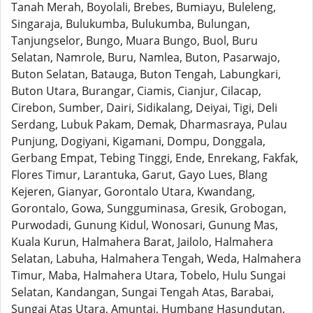
Tanah Merah, Boyolali, Brebes, Bumiayu, Buleleng,
Singaraja, Bulukumba, Bulukumba, Bulungan,
Tanjungselor, Bungo, Muara Bungo, Buol, Buru
Selatan, Namrole, Buru, Namlea, Buton, Pasarwajo,
Buton Selatan, Batauga, Buton Tengah, Labungkari,
Buton Utara, Burangar, Ciamis, Cianjur, Cilacap,
Cirebon, Sumber, Dairi, Sidikalang, Deiyai, Tigi, Deli
Serdang, Lubuk Pakam, Demak, Dharmasraya, Pulau
Punjung, Dogiyani, Kigamani, Dompu, Donggala,
Gerbang Empat, Tebing Tinggi, Ende, Enrekang, Fakfak,
Flores Timur, Larantuka, Garut, Gayo Lues, Blang
Kejeren, Gianyar, Gorontalo Utara, Kwandang,
Gorontalo, Gowa, Sungguminasa, Gresik, Grobogan,
Purwodadi, Gunung Kidul, Wonosari, Gunung Mas,
Kuala Kurun, Halmahera Barat, Jailolo, Halmahera
Selatan, Labuha, Halmahera Tengah, Weda, Halmahera
Timur, Maba, Halmahera Utara, Tobelo, Hulu Sungai
Selatan, Kandangan, Sungai Tengah Atas, Barabai,
Sungai Atas Utara, Amuntai, Humbang Hasundutan,