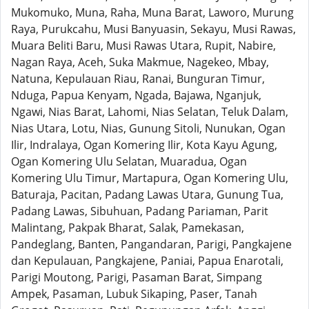
Mukomuko, Muna, Raha, Muna Barat, Laworo, Murung
Raya, Purukcahu, Musi Banyuasin, Sekayu, Musi Rawas,
Muara Beliti Baru, Musi Rawas Utara, Rupit, Nabire,
Nagan Raya, Aceh, Suka Makmue, Nagekeo, Mbay,
Natuna, Kepulauan Riau, Ranai, Bunguran Timur,
Nduga, Papua Kenyam, Ngada, Bajawa, Nganjuk,
Ngawi, Nias Barat, Lahomi, Nias Selatan, Teluk Dalam,
Nias Utara, Lotu, Nias, Gunung Sitoli, Nunukan, Ogan
Ilir, Indralaya, Ogan Komering Ilir, Kota Kayu Agung,
Ogan Komering Ulu Selatan, Muaradua, Ogan
Komering Ulu Timur, Martapura, Ogan Komering Ulu,
Baturaja, Pacitan, Padang Lawas Utara, Gunung Tua,
Padang Lawas, Sibuhuan, Padang Pariaman, Parit
Malintang, Pakpak Bharat, Salak, Pamekasan,
Pandeglang, Banten, Pangandaran, Parigi, Pangkajene
dan Kepulauan, Pangkajene, Paniai, Papua Enarotali,
Parigi Moutong, Parigi, Pasaman Barat, Simpang
Ampek, Pasaman, Lubuk Sikaping, Paser, Tanah