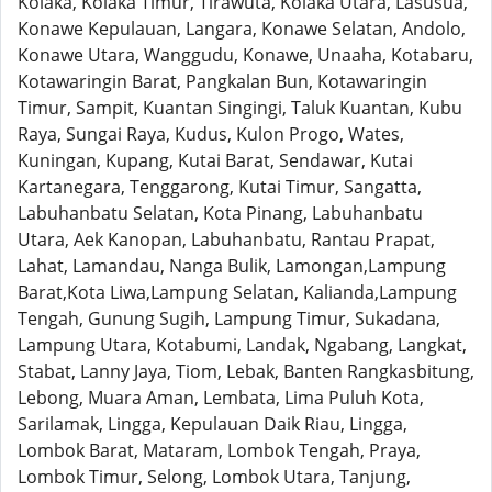
Kolaka, Kolaka Timur, Tirawuta, Kolaka Utara, Lasusua,
Konawe Kepulauan, Langara, Konawe Selatan, Andolo,
Konawe Utara, Wanggudu, Konawe, Unaaha, Kotabaru,
Kotawaringin Barat, Pangkalan Bun, Kotawaringin
Timur, Sampit, Kuantan Singingi, Taluk Kuantan, Kubu
Raya, Sungai Raya, Kudus, Kulon Progo, Wates,
Kuningan, Kupang, Kutai Barat, Sendawar, Kutai
Kartanegara, Tenggarong, Kutai Timur, Sangatta,
Labuhanbatu Selatan, Kota Pinang, Labuhanbatu
Utara, Aek Kanopan, Labuhanbatu, Rantau Prapat,
Lahat, Lamandau, Nanga Bulik, Lamongan,Lampung
Barat,Kota Liwa,Lampung Selatan, Kalianda,Lampung
Tengah, Gunung Sugih, Lampung Timur, Sukadana,
Lampung Utara, Kotabumi, Landak, Ngabang, Langkat,
Stabat, Lanny Jaya, Tiom, Lebak, Banten Rangkasbitung,
Lebong, Muara Aman, Lembata, Lima Puluh Kota,
Sarilamak, Lingga, Kepulauan Daik Riau, Lingga,
Lombok Barat, Mataram, Lombok Tengah, Praya,
Lombok Timur, Selong, Lombok Utara, Tanjung,