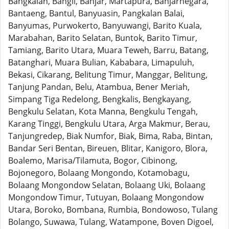
Bangkalan, Bangli, Banjar, Martapura, Banjarnegara,
Bantaeng, Bantul, Banyuasin, Pangkalan Balai,
Banyumas, Purwokerto, Banyuwangi, Barito Kuala,
Marabahan, Barito Selatan, Buntok, Barito Timur,
Tamiang, Barito Utara, Muara Teweh, Barru, Batang,
Batanghari, Muara Bulian, Kababara, Limapuluh,
Bekasi, Cikarang, Belitung Timur, Manggar, Belitung,
Tanjung Pandan, Belu, Atambua, Bener Meriah,
Simpang Tiga Redelong, Bengkalis, Bengkayang,
Bengkulu Selatan, Kota Manna, Bengkulu Tengah,
Karang Tinggi, Bengkulu Utara, Arga Makmur, Berau,
Tanjungredep, Biak Numfor, Biak, Bima, Raba, Bintan,
Bandar Seri Bentan, Bireuen, Blitar, Kanigoro, Blora,
Boalemo, Marisa/Tilamuta, Bogor, Cibinong,
Bojonegoro, Bolaang Mongondo, Kotamobagu,
Bolaang Mongondow Selatan, Bolaang Uki, Bolaang
Mongondow Timur, Tutuyan, Bolaang Mongondow
Utara, Boroko, Bombana, Rumbia, Bondowoso, Tulang
Bolango, Suwawa, Tulang, Watampone, Boven Digoel,