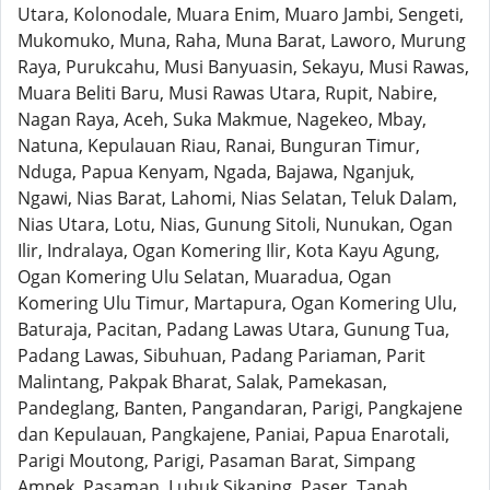
Utara, Kolonodale, Muara Enim, Muaro Jambi, Sengeti,
Mukomuko, Muna, Raha, Muna Barat, Laworo, Murung
Raya, Purukcahu, Musi Banyuasin, Sekayu, Musi Rawas,
Muara Beliti Baru, Musi Rawas Utara, Rupit, Nabire,
Nagan Raya, Aceh, Suka Makmue, Nagekeo, Mbay,
Natuna, Kepulauan Riau, Ranai, Bunguran Timur,
Nduga, Papua Kenyam, Ngada, Bajawa, Nganjuk,
Ngawi, Nias Barat, Lahomi, Nias Selatan, Teluk Dalam,
Nias Utara, Lotu, Nias, Gunung Sitoli, Nunukan, Ogan
Ilir, Indralaya, Ogan Komering Ilir, Kota Kayu Agung,
Ogan Komering Ulu Selatan, Muaradua, Ogan
Komering Ulu Timur, Martapura, Ogan Komering Ulu,
Baturaja, Pacitan, Padang Lawas Utara, Gunung Tua,
Padang Lawas, Sibuhuan, Padang Pariaman, Parit
Malintang, Pakpak Bharat, Salak, Pamekasan,
Pandeglang, Banten, Pangandaran, Parigi, Pangkajene
dan Kepulauan, Pangkajene, Paniai, Papua Enarotali,
Parigi Moutong, Parigi, Pasaman Barat, Simpang
Ampek, Pasaman, Lubuk Sikaping, Paser, Tanah