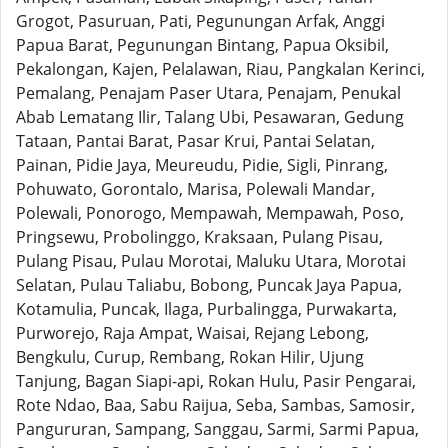
Grogot, Pasuruan, Pati, Pegunungan Arfak, Anggi
Papua Barat, Pegunungan Bintang, Papua Oksibil,
Pekalongan, Kajen, Pelalawan, Riau, Pangkalan Kerinci,
Pemalang, Penajam Paser Utara, Penajam, Penukal
Abab Lematang Ilir, Talang Ubi, Pesawaran, Gedung
Tataan, Pantai Barat, Pasar Krui, Pantai Selatan,
Painan, Pidie Jaya, Meureudu, Pidie, Sigli, Pinrang,
Pohuwato, Gorontalo, Marisa, Polewali Mandar,
Polewali, Ponorogo, Mempawah, Mempawah, Poso,
Pringsewu, Probolinggo, Kraksaan, Pulang Pisau,
Pulang Pisau, Pulau Morotai, Maluku Utara, Morotai
Selatan, Pulau Taliabu, Bobong, Puncak Jaya Papua,
Kotamulia, Puncak, Ilaga, Purbalingga, Purwakarta,
Purworejo, Raja Ampat, Waisai, Rejang Lebong,
Bengkulu, Curup, Rembang, Rokan Hilir, Ujung
Tanjung, Bagan Siapi-api, Rokan Hulu, Pasir Pengarai,
Rote Ndao, Baa, Sabu Raijua, Seba, Sambas, Samosir,
Pangururan, Sampang, Sanggau, Sarmi, Sarmi Papua,