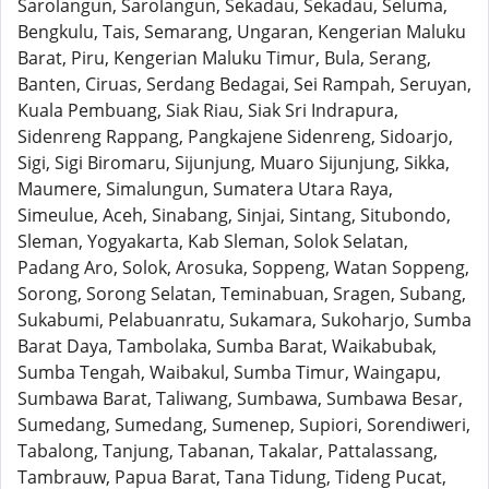
Sarolangun, Sarolangun, Sekadau, Sekadau, Seluma,
Bengkulu, Tais, Semarang, Ungaran, Kengerian Maluku
Barat, Piru, Kengerian Maluku Timur, Bula, Serang,
Banten, Ciruas, Serdang Bedagai, Sei Rampah, Seruyan,
Kuala Pembuang, Siak Riau, Siak Sri Indrapura,
Sidenreng Rappang, Pangkajene Sidenreng, Sidoarjo,
Sigi, Sigi Biromaru, Sijunjung, Muaro Sijunjung, Sikka,
Maumere, Simalungun, Sumatera Utara Raya,
Simeulue, Aceh, Sinabang, Sinjai, Sintang, Situbondo,
Sleman, Yogyakarta, Kab Sleman, Solok Selatan,
Padang Aro, Solok, Arosuka, Soppeng, Watan Soppeng,
Sorong, Sorong Selatan, Teminabuan, Sragen, Subang,
Sukabumi, Pelabuanratu, Sukamara, Sukoharjo, Sumba
Barat Daya, Tambolaka, Sumba Barat, Waikabubak,
Sumba Tengah, Waibakul, Sumba Timur, Waingapu,
Sumbawa Barat, Taliwang, Sumbawa, Sumbawa Besar,
Sumedang, Sumedang, Sumenep, Supiori, Sorendiweri,
Tabalong, Tanjung, Tabanan, Takalar, Pattalassang,
Tambrauw, Papua Barat, Tana Tidung, Tideng Pucat,