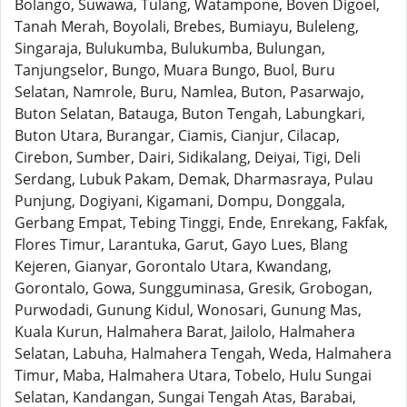
Bolango, Suwawa, Tulang, Watampone, Boven Digoel,
Tanah Merah, Boyolali, Brebes, Bumiayu, Buleleng,
Singaraja, Bulukumba, Bulukumba, Bulungan,
Tanjungselor, Bungo, Muara Bungo, Buol, Buru
Selatan, Namrole, Buru, Namlea, Buton, Pasarwajo,
Buton Selatan, Batauga, Buton Tengah, Labungkari,
Buton Utara, Burangar, Ciamis, Cianjur, Cilacap,
Cirebon, Sumber, Dairi, Sidikalang, Deiyai, Tigi, Deli
Serdang, Lubuk Pakam, Demak, Dharmasraya, Pulau
Punjung, Dogiyani, Kigamani, Dompu, Donggala,
Gerbang Empat, Tebing Tinggi, Ende, Enrekang, Fakfak,
Flores Timur, Larantuka, Garut, Gayo Lues, Blang
Kejeren, Gianyar, Gorontalo Utara, Kwandang,
Gorontalo, Gowa, Sungguminasa, Gresik, Grobogan,
Purwodadi, Gunung Kidul, Wonosari, Gunung Mas,
Kuala Kurun, Halmahera Barat, Jailolo, Halmahera
Selatan, Labuha, Halmahera Tengah, Weda, Halmahera
Timur, Maba, Halmahera Utara, Tobelo, Hulu Sungai
Selatan, Kandangan, Sungai Tengah Atas, Barabai,