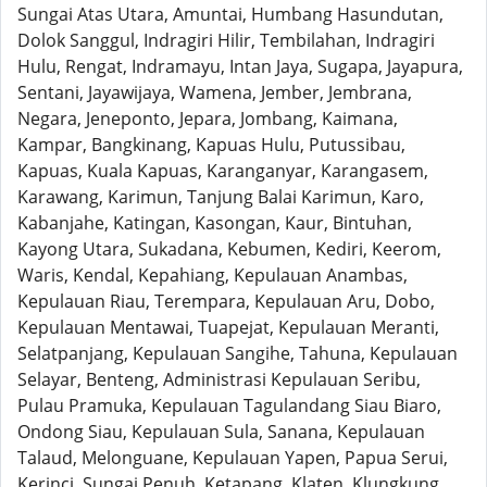
Sungai Atas Utara, Amuntai, Humbang Hasundutan,
Dolok Sanggul, Indragiri Hilir, Tembilahan, Indragiri
Hulu, Rengat, Indramayu, Intan Jaya, Sugapa, Jayapura,
Sentani, Jayawijaya, Wamena, Jember, Jembrana,
Negara, Jeneponto, Jepara, Jombang, Kaimana,
Kampar, Bangkinang, Kapuas Hulu, Putussibau,
Kapuas, Kuala Kapuas, Karanganyar, Karangasem,
Karawang, Karimun, Tanjung Balai Karimun, Karo,
Kabanjahe, Katingan, Kasongan, Kaur, Bintuhan,
Kayong Utara, Sukadana, Kebumen, Kediri, Keerom,
Waris, Kendal, Kepahiang, Kepulauan Anambas,
Kepulauan Riau, Terempara, Kepulauan Aru, Dobo,
Kepulauan Mentawai, Tuapejat, Kepulauan Meranti,
Selatpanjang, Kepulauan Sangihe, Tahuna, Kepulauan
Selayar, Benteng, Administrasi Kepulauan Seribu,
Pulau Pramuka, Kepulauan Tagulandang Siau Biaro,
Ondong Siau, Kepulauan Sula, Sanana, Kepulauan
Talaud, Melonguane, Kepulauan Yapen, Papua Serui,
Kerinci, Sungai Penuh, Ketapang, Klaten, Klungkung,