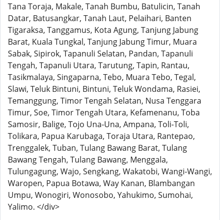
Tana Toraja, Makale, Tanah Bumbu, Batulicin, Tanah
Datar, Batusangkar, Tanah Laut, Pelaihari, Banten
Tigaraksa, Tanggamus, Kota Agung, Tanjung Jabung
Barat, Kuala Tungkal, Tanjung Jabung Timur, Muara
Sabak, Sipirok, Tapanuli Selatan, Pandan, Tapanuli
Tengah, Tapanuli Utara, Tarutung, Tapin, Rantau,
Tasikmalaya, Singaparna, Tebo, Muara Tebo, Tegal,
Slawi, Teluk Bintuni, Bintuni, Teluk Wondama, Rasiei,
Temanggung, Timor Tengah Selatan, Nusa Tenggara
Timur, Soe, Timor Tengah Utara, Kefamenanu, Toba
Samosir, Balige, Tojo Una-Una, Ampana, Toli-Toli,
Tolikara, Papua Karubaga, Toraja Utara, Rantepao,
Trenggalek, Tuban, Tulang Bawang Barat, Tulang
Bawang Tengah, Tulang Bawang, Menggala,
Tulungagung, Wajo, Sengkang, Wakatobi, Wangi-Wangi,
Waropen, Papua Botawa, Way Kanan, Blambangan
Umpu, Wonogiri, Wonosobo, Yahukimo, Sumohai,
Yalimo. </div>