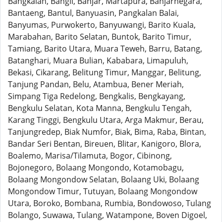
Bangkalan, Bangli, Banjar, Martapura, Banjarnegara,
Bantaeng, Bantul, Banyuasin, Pangkalan Balai,
Banyumas, Purwokerto, Banyuwangi, Barito Kuala,
Marabahan, Barito Selatan, Buntok, Barito Timur,
Tamiang, Barito Utara, Muara Teweh, Barru, Batang,
Batanghari, Muara Bulian, Kababara, Limapuluh,
Bekasi, Cikarang, Belitung Timur, Manggar, Belitung,
Tanjung Pandan, Belu, Atambua, Bener Meriah,
Simpang Tiga Redelong, Bengkalis, Bengkayang,
Bengkulu Selatan, Kota Manna, Bengkulu Tengah,
Karang Tinggi, Bengkulu Utara, Arga Makmur, Berau,
Tanjungredep, Biak Numfor, Biak, Bima, Raba, Bintan,
Bandar Seri Bentan, Bireuen, Blitar, Kanigoro, Blora,
Boalemo, Marisa/Tilamuta, Bogor, Cibinong,
Bojonegoro, Bolaang Mongondo, Kotamobagu,
Bolaang Mongondow Selatan, Bolaang Uki, Bolaang
Mongondow Timur, Tutuyan, Bolaang Mongondow
Utara, Boroko, Bombana, Rumbia, Bondowoso, Tulang
Bolango, Suwawa, Tulang, Watampone, Boven Digoel,