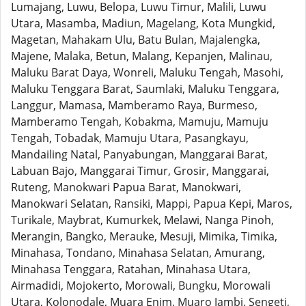
Lumajang, Luwu, Belopa, Luwu Timur, Malili, Luwu
Utara, Masamba, Madiun, Magelang, Kota Mungkid,
Magetan, Mahakam Ulu, Batu Bulan, Majalengka,
Majene, Malaka, Betun, Malang, Kepanjen, Malinau,
Maluku Barat Daya, Wonreli, Maluku Tengah, Masohi,
Maluku Tenggara Barat, Saumlaki, Maluku Tenggara,
Langgur, Mamasa, Mamberamo Raya, Burmeso,
Mamberamo Tengah, Kobakma, Mamuju, Mamuju
Tengah, Tobadak, Mamuju Utara, Pasangkayu,
Mandailing Natal, Panyabungan, Manggarai Barat,
Labuan Bajo, Manggarai Timur, Grosir, Manggarai,
Ruteng, Manokwari Papua Barat, Manokwari,
Manokwari Selatan, Ransiki, Mappi, Papua Kepi, Maros,
Turikale, Maybrat, Kumurkek, Melawi, Nanga Pinoh,
Merangin, Bangko, Merauke, Mesuji, Mimika, Timika,
Minahasa, Tondano, Minahasa Selatan, Amurang,
Minahasa Tenggara, Ratahan, Minahasa Utara,
Airmadidi, Mojokerto, Morowali, Bungku, Morowali
Utara, Kolonodale, Muara Enim, Muaro Jambi, Sengeti,