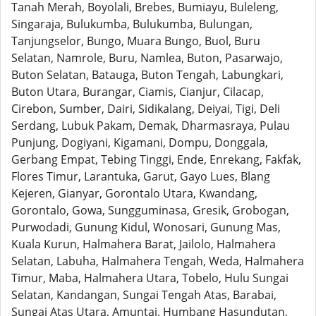
Tanah Merah, Boyolali, Brebes, Bumiayu, Buleleng,
Singaraja, Bulukumba, Bulukumba, Bulungan,
Tanjungselor, Bungo, Muara Bungo, Buol, Buru
Selatan, Namrole, Buru, Namlea, Buton, Pasarwajo,
Buton Selatan, Batauga, Buton Tengah, Labungkari,
Buton Utara, Burangar, Ciamis, Cianjur, Cilacap,
Cirebon, Sumber, Dairi, Sidikalang, Deiyai, Tigi, Deli
Serdang, Lubuk Pakam, Demak, Dharmasraya, Pulau
Punjung, Dogiyani, Kigamani, Dompu, Donggala,
Gerbang Empat, Tebing Tinggi, Ende, Enrekang, Fakfak,
Flores Timur, Larantuka, Garut, Gayo Lues, Blang
Kejeren, Gianyar, Gorontalo Utara, Kwandang,
Gorontalo, Gowa, Sungguminasa, Gresik, Grobogan,
Purwodadi, Gunung Kidul, Wonosari, Gunung Mas,
Kuala Kurun, Halmahera Barat, Jailolo, Halmahera
Selatan, Labuha, Halmahera Tengah, Weda, Halmahera
Timur, Maba, Halmahera Utara, Tobelo, Hulu Sungai
Selatan, Kandangan, Sungai Tengah Atas, Barabai,
Sungai Atas Utara, Amuntai, Humbang Hasundutan,