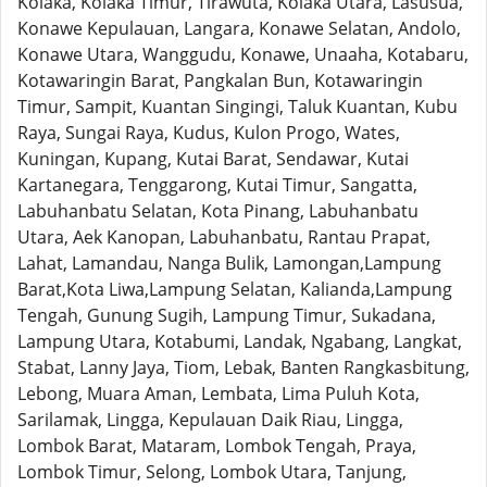
Kolaka, Kolaka Timur, Tirawuta, Kolaka Utara, Lasusua,
Konawe Kepulauan, Langara, Konawe Selatan, Andolo,
Konawe Utara, Wanggudu, Konawe, Unaaha, Kotabaru,
Kotawaringin Barat, Pangkalan Bun, Kotawaringin
Timur, Sampit, Kuantan Singingi, Taluk Kuantan, Kubu
Raya, Sungai Raya, Kudus, Kulon Progo, Wates,
Kuningan, Kupang, Kutai Barat, Sendawar, Kutai
Kartanegara, Tenggarong, Kutai Timur, Sangatta,
Labuhanbatu Selatan, Kota Pinang, Labuhanbatu
Utara, Aek Kanopan, Labuhanbatu, Rantau Prapat,
Lahat, Lamandau, Nanga Bulik, Lamongan,Lampung
Barat,Kota Liwa,Lampung Selatan, Kalianda,Lampung
Tengah, Gunung Sugih, Lampung Timur, Sukadana,
Lampung Utara, Kotabumi, Landak, Ngabang, Langkat,
Stabat, Lanny Jaya, Tiom, Lebak, Banten Rangkasbitung,
Lebong, Muara Aman, Lembata, Lima Puluh Kota,
Sarilamak, Lingga, Kepulauan Daik Riau, Lingga,
Lombok Barat, Mataram, Lombok Tengah, Praya,
Lombok Timur, Selong, Lombok Utara, Tanjung,