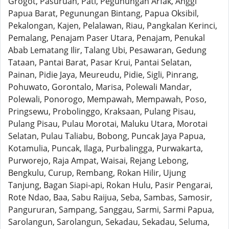
Grogot, Pasuruan, Pati, Pegunungan Arfak, Anggi
Papua Barat, Pegunungan Bintang, Papua Oksibil,
Pekalongan, Kajen, Pelalawan, Riau, Pangkalan Kerinci,
Pemalang, Penajam Paser Utara, Penajam, Penukal
Abab Lematang Ilir, Talang Ubi, Pesawaran, Gedung
Tataan, Pantai Barat, Pasar Krui, Pantai Selatan,
Painan, Pidie Jaya, Meureudu, Pidie, Sigli, Pinrang,
Pohuwato, Gorontalo, Marisa, Polewali Mandar,
Polewali, Ponorogo, Mempawah, Mempawah, Poso,
Pringsewu, Probolinggo, Kraksaan, Pulang Pisau,
Pulang Pisau, Pulau Morotai, Maluku Utara, Morotai
Selatan, Pulau Taliabu, Bobong, Puncak Jaya Papua,
Kotamulia, Puncak, Ilaga, Purbalingga, Purwakarta,
Purworejo, Raja Ampat, Waisai, Rejang Lebong,
Bengkulu, Curup, Rembang, Rokan Hilir, Ujung
Tanjung, Bagan Siapi-api, Rokan Hulu, Pasir Pengarai,
Rote Ndao, Baa, Sabu Raijua, Seba, Sambas, Samosir,
Pangururan, Sampang, Sanggau, Sarmi, Sarmi Papua,
Sarolangun, Sarolangun, Sekadau, Sekadau, Seluma,