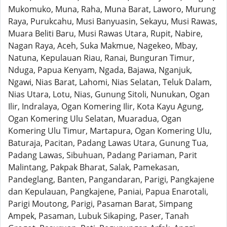
Mukomuko, Muna, Raha, Muna Barat, Laworo, Murung
Raya, Purukcahu, Musi Banyuasin, Sekayu, Musi Rawas,
Muara Beliti Baru, Musi Rawas Utara, Rupit, Nabire,
Nagan Raya, Aceh, Suka Makmue, Nagekeo, Mbay,
Natuna, Kepulauan Riau, Ranai, Bunguran Timur,
Nduga, Papua Kenyam, Ngada, Bajawa, Nganjuk,
Ngawi, Nias Barat, Lahomi, Nias Selatan, Teluk Dalam,
Nias Utara, Lotu, Nias, Gunung Sitoli, Nunukan, Ogan
Ilir, Indralaya, Ogan Komering Ilir, Kota Kayu Agung,
Ogan Komering Ulu Selatan, Muaradua, Ogan
Komering Ulu Timur, Martapura, Ogan Komering Ulu,
Baturaja, Pacitan, Padang Lawas Utara, Gunung Tua,
Padang Lawas, Sibuhuan, Padang Pariaman, Parit
Malintang, Pakpak Bharat, Salak, Pamekasan,
Pandeglang, Banten, Pangandaran, Parigi, Pangkajene
dan Kepulauan, Pangkajene, Paniai, Papua Enarotali,
Parigi Moutong, Parigi, Pasaman Barat, Simpang
Ampek, Pasaman, Lubuk Sikaping, Paser, Tanah