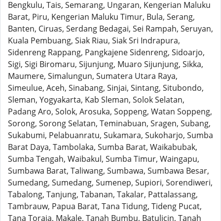
Bengkulu, Tais, Semarang, Ungaran, Kengerian Maluku
Barat, Piru, Kengerian Maluku Timur, Bula, Serang,
Banten, Ciruas, Serdang Bedagai, Sei Rampah, Seruyan,
Kuala Pembuang, Siak Riau, Siak Sri Indrapura,
Sidenreng Rappang, Pangkajene Sidenreng, Sidoarjo,
Sigi, Sigi Biromaru, Sijunjung, Muaro Sijunjung, Sikka,
Maumere, Simalungun, Sumatera Utara Raya,
Simeulue, Aceh, Sinabang, Sinjai, Sintang, Situbondo,
Sleman, Yogyakarta, Kab Sleman, Solok Selatan,
Padang Aro, Solok, Arosuka, Soppeng, Watan Soppeng,
Sorong, Sorong Selatan, Teminabuan, Sragen, Subang,
Sukabumi, Pelabuanratu, Sukamara, Sukoharjo, Sumba
Barat Daya, Tambolaka, Sumba Barat, Waikabubak,
Sumba Tengah, Waibakul, Sumba Timur, Waingapu,
Sumbawa Barat, Taliwang, Sumbawa, Sumbawa Besar,
Sumedang, Sumedang, Sumenep, Supiori, Sorendiweri,
Tabalong, Tanjung, Tabanan, Takalar, Pattalassang,
Tambrauw, Papua Barat, Tana Tidung, Tideng Pucat,
Tana Toraja, Makale, Tanah Bumbu, Batulicin, Tanah