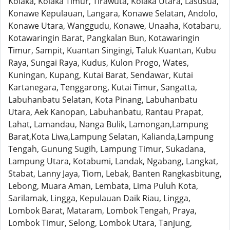
Kolaka, Kolaka Timur, Tirawuta, Kolaka Utara, Lasusua,
Konawe Kepulauan, Langara, Konawe Selatan, Andolo,
Konawe Utara, Wanggudu, Konawe, Unaaha, Kotabaru,
Kotawaringin Barat, Pangkalan Bun, Kotawaringin
Timur, Sampit, Kuantan Singingi, Taluk Kuantan, Kubu
Raya, Sungai Raya, Kudus, Kulon Progo, Wates,
Kuningan, Kupang, Kutai Barat, Sendawar, Kutai
Kartanegara, Tenggarong, Kutai Timur, Sangatta,
Labuhanbatu Selatan, Kota Pinang, Labuhanbatu
Utara, Aek Kanopan, Labuhanbatu, Rantau Prapat,
Lahat, Lamandau, Nanga Bulik, Lamongan,Lampung
Barat,Kota Liwa,Lampung Selatan, Kalianda,Lampung
Tengah, Gunung Sugih, Lampung Timur, Sukadana,
Lampung Utara, Kotabumi, Landak, Ngabang, Langkat,
Stabat, Lanny Jaya, Tiom, Lebak, Banten Rangkasbitung,
Lebong, Muara Aman, Lembata, Lima Puluh Kota,
Sarilamak, Lingga, Kepulauan Daik Riau, Lingga,
Lombok Barat, Mataram, Lombok Tengah, Praya,
Lombok Timur, Selong, Lombok Utara, Tanjung,