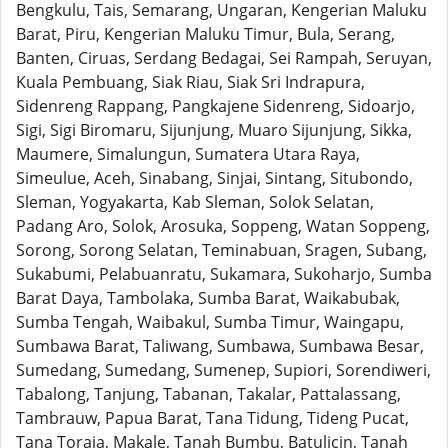
Bengkulu, Tais, Semarang, Ungaran, Kengerian Maluku
Barat, Piru, Kengerian Maluku Timur, Bula, Serang,
Banten, Ciruas, Serdang Bedagai, Sei Rampah, Seruyan,
Kuala Pembuang, Siak Riau, Siak Sri Indrapura,
Sidenreng Rappang, Pangkajene Sidenreng, Sidoarjo,
Sigi, Sigi Biromaru, Sijunjung, Muaro Sijunjung, Sikka,
Maumere, Simalungun, Sumatera Utara Raya,
Simeulue, Aceh, Sinabang, Sinjai, Sintang, Situbondo,
Sleman, Yogyakarta, Kab Sleman, Solok Selatan,
Padang Aro, Solok, Arosuka, Soppeng, Watan Soppeng,
Sorong, Sorong Selatan, Teminabuan, Sragen, Subang,
Sukabumi, Pelabuanratu, Sukamara, Sukoharjo, Sumba
Barat Daya, Tambolaka, Sumba Barat, Waikabubak,
Sumba Tengah, Waibakul, Sumba Timur, Waingapu,
Sumbawa Barat, Taliwang, Sumbawa, Sumbawa Besar,
Sumedang, Sumedang, Sumenep, Supiori, Sorendiweri,
Tabalong, Tanjung, Tabanan, Takalar, Pattalassang,
Tambrauw, Papua Barat, Tana Tidung, Tideng Pucat,
Tana Toraja, Makale, Tanah Bumbu, Batulicin, Tanah