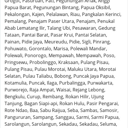
Grogot, Pasuruan, Pati, Pegunungan Arfak, Anggi
Papua Barat, Pegunungan Bintang, Papua Oksibil,
Pekalongan, Kajen, Pelalawan, Riau, Pangkalan Kerinci,
Pemalang, Penajam Paser Utara, Penajam, Penukal
Abab Lematang Ilir, Talang Ubi, Pesawaran, Gedung
Tataan, Pantai Barat, Pasar Krui, Pantai Selatan,
Painan, Pidie Jaya, Meureudu, Pidie, Sigli, Pinrang,
Pohuwato, Gorontalo, Marisa, Polewali Mandar,
Polewali, Ponorogo, Mempawah, Mempawah, Poso,
Pringsewu, Probolinggo, Kraksaan, Pulang Pisau,
Pulang Pisau, Pulau Morotai, Maluku Utara, Morotai
Selatan, Pulau Taliabu, Bobong, Puncak Jaya Papua,
Kotamulia, Puncak, Ilaga, Purbalingga, Purwakarta,
Purworejo, Raja Ampat, Waisai, Rejang Lebong,
Bengkulu, Curup, Rembang, Rokan Hilir, Ujung
Tanjung, Bagan Siapi-api, Rokan Hulu, Pasir Pengarai,
Rote Ndao, Baa, Sabu Raijua, Seba, Sambas, Samosir,
Pangururan, Sampang, Sanggau, Sarmi, Sarmi Papua,
Sarolangun, Sarolangun, Sekadau, Sekadau, Seluma,