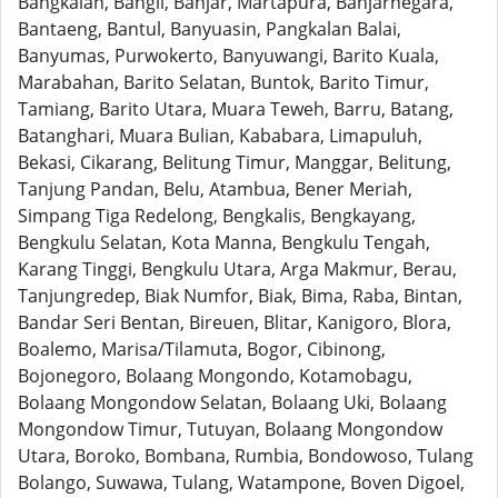
Bangkalan, Bangli, Banjar, Martapura, Banjarnegara,
Bantaeng, Bantul, Banyuasin, Pangkalan Balai,
Banyumas, Purwokerto, Banyuwangi, Barito Kuala,
Marabahan, Barito Selatan, Buntok, Barito Timur,
Tamiang, Barito Utara, Muara Teweh, Barru, Batang,
Batanghari, Muara Bulian, Kababara, Limapuluh,
Bekasi, Cikarang, Belitung Timur, Manggar, Belitung,
Tanjung Pandan, Belu, Atambua, Bener Meriah,
Simpang Tiga Redelong, Bengkalis, Bengkayang,
Bengkulu Selatan, Kota Manna, Bengkulu Tengah,
Karang Tinggi, Bengkulu Utara, Arga Makmur, Berau,
Tanjungredep, Biak Numfor, Biak, Bima, Raba, Bintan,
Bandar Seri Bentan, Bireuen, Blitar, Kanigoro, Blora,
Boalemo, Marisa/Tilamuta, Bogor, Cibinong,
Bojonegoro, Bolaang Mongondo, Kotamobagu,
Bolaang Mongondow Selatan, Bolaang Uki, Bolaang
Mongondow Timur, Tutuyan, Bolaang Mongondow
Utara, Boroko, Bombana, Rumbia, Bondowoso, Tulang
Bolango, Suwawa, Tulang, Watampone, Boven Digoel,