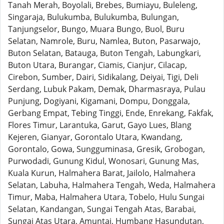
Tanah Merah, Boyolali, Brebes, Bumiayu, Buleleng,
Singaraja, Bulukumba, Bulukumba, Bulungan,
Tanjungselor, Bungo, Muara Bungo, Buol, Buru
Selatan, Namrole, Buru, Namlea, Buton, Pasarwajo,
Buton Selatan, Batauga, Buton Tengah, Labungkari,
Buton Utara, Burangar, Ciamis, Cianjur, Cilacap,
Cirebon, Sumber, Dairi, Sidikalang, Deiyai, Tigi, Deli
Serdang, Lubuk Pakam, Demak, Dharmasraya, Pulau
Punjung, Dogiyani, Kigamani, Dompu, Donggala,
Gerbang Empat, Tebing Tinggi, Ende, Enrekang, Fakfak,
Flores Timur, Larantuka, Garut, Gayo Lues, Blang
Kejeren, Gianyar, Gorontalo Utara, Kwandang,
Gorontalo, Gowa, Sungguminasa, Gresik, Grobogan,
Purwodadi, Gunung Kidul, Wonosari, Gunung Mas,
Kuala Kurun, Halmahera Barat, Jailolo, Halmahera
Selatan, Labuha, Halmahera Tengah, Weda, Halmahera
Timur, Maba, Halmahera Utara, Tobelo, Hulu Sungai
Selatan, Kandangan, Sungai Tengah Atas, Barabai,
Sungai Atas Utara, Amuntai, Humbang Hasundutan,