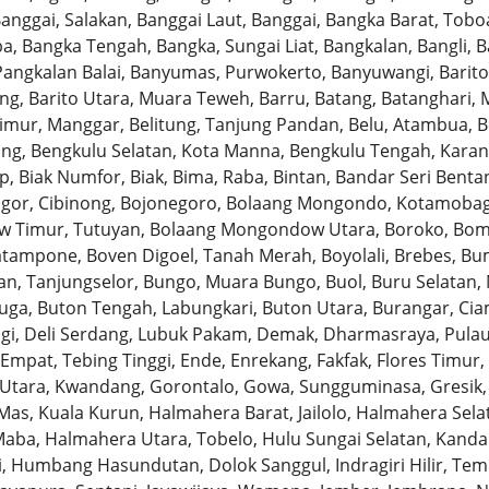
nggai, Salakan, Banggai Laut, Banggai, Bangka Barat, Toboa
, Bangka Tengah, Bangka, Sungai Liat, Bangkalan, Bangli, 
Pangkalan Balai, Banyumas, Purwokerto, Banyuwangi, Barito
ng, Barito Utara, Muara Teweh, Barru, Batang, Batanghari, 
Timur, Manggar, Belitung, Tanjung Pandan, Belu, Atambua, 
ang, Bengkulu Selatan, Kota Manna, Bengkulu Tengah, Karan
, Biak Numfor, Biak, Bima, Raba, Bintan, Bandar Seri Bentan,
ogor, Cibinong, Bojonegoro, Bolaang Mongondo, Kotamobag
 Timur, Tutuyan, Bolaang Mongondow Utara, Boroko, Bom
tampone, Boven Digoel, Tanah Merah, Boyolali, Brebes, Bum
n, Tanjungselor, Bungo, Muara Bungo, Buol, Buru Selatan, 
uga, Buton Tengah, Labungkari, Buton Utara, Burangar, Ciami
 Tigi, Deli Serdang, Lubuk Pakam, Demak, Dharmasraya, Pul
mpat, Tebing Tinggi, Ende, Enrekang, Fakfak, Flores Timur, 
 Utara, Kwandang, Gorontalo, Gowa, Sungguminasa, Gresik
as, Kuala Kurun, Halmahera Barat, Jailolo, Halmahera Sel
aba, Halmahera Utara, Tobelo, Hulu Sungai Selatan, Kandan
, Humbang Hasundutan, Dolok Sanggul, Indragiri Hilir, Temb