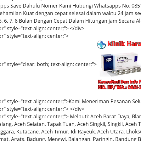
pps Save Dahulu Nomer Kami Hubungi Whatsapps No: 0851
milan Kuat dengan cepat selesai dalam waktu 24 jam se
4, 5, 6, 7, 8 Bulan Dengan Cepat Dalam Hitungan jam Secara Al
r" style="text-align: center;"> </div>
r" style="text-align: center;">
" style="clear: both; text-align: center;">
or" style="text-align: center;">Kami Meneriman Pesanan Sel
r" style="text-align: center;"> </div>
r" style="text-align: center;"> Melputi: Aceh Barat Daya, Bl
Calang, Aceh Selatan, Tapak Tuan, Aceh Singkil, Singkil, Ace
gara, Kutacane, Aceh Timur, Idi Rayeuk, Aceh Utara, Lhoks
smat, Agats, Badung, Mengwi, Balangan, Paringin, Bandung 