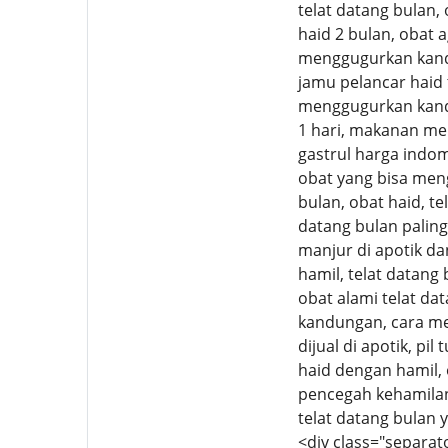
telat datang bulan, 
haid 2 bulan, obat a
menggugurkan kandu
jamu pelancar haid 
menggugurkan kand
1 hari, makanan me
gastrul harga indo
obat yang bisa men
bulan, obat haid, te
datang bulan paling 
manjur di apotik dan
hamil, telat datang 
obat alami telat da
kandungan, cara me
dijual di apotik, p
haid dengan hamil, 
pencegah kehamilan,
telat datang bulan 
<div class="separat