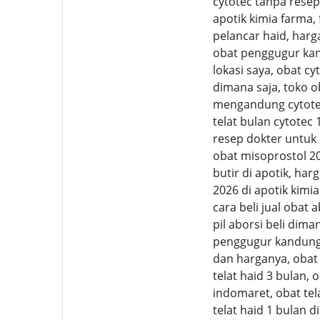
cytotec tanpa resep 
apotik kimia farma,
pelancar haid, harga
obat penggugur kand
lokasi saya, obat cy
dimana saja, toko o
mengandung cytotec 
telat bulan cytotec
resep dokter untuk
obat misoprostol 2
butir di apotik, har
2026 di apotik kimia
cara beli jual obat 
pil aborsi beli dima
penggugur kandungan
dan harganya, obat 
telat haid 3 bulan, 
indomaret, obat tela
telat haid 1 bulan d