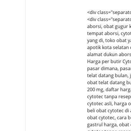
<div class="separato
<div class="separato
aborsi, obat gugur k
tempat aborsi, cytot
yang di, toko obat y
apotik kota selatan
alamat dukun aborsi,
Harga per butir Cyto
pasar dimana, pasar
telat datang bulan, 
obat telat datang b
200 mg, daftar harg
cytotec tanpa resep 
cytotec asli, harga 
beli obat cytotec di
obat cytotec, cara b
gastrul harga, obat 