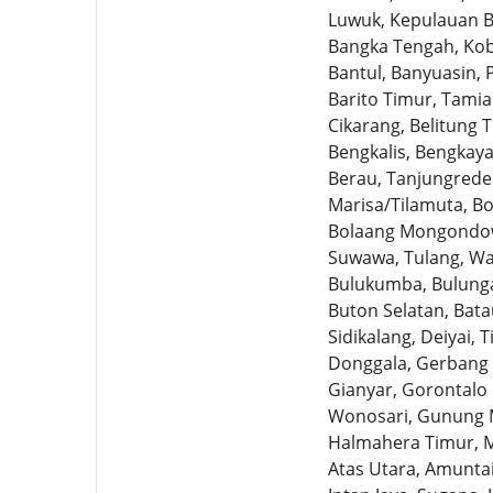
Luwuk, Kepulauan Ba
Bangka Tengah, Koba
Bantul, Banyuasin, 
Barito Timur, Tamia
Cikarang, Belitung 
Bengkalis, Bengkay
Berau, Tanjungredep
Marisa/Tilamuta, B
Bolaang Mongondow
Suwawa, Tulang, Wa
Bulukumba, Bulunga
Buton Selatan, Bata
Sidikalang, Deiyai,
Donggala, Gerbang E
Gianyar, Gorontalo
Wonosari, Gunung M
Halmahera Timur, M
Atas Utara, Amuntai