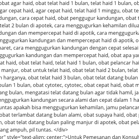
obat agar haid, obat telat haid 1 bulan, telat haid 1 bulan, ob
gar cepat haid, agar cepat haid, telat haid 1 minggu, obat te
ngan, cara cepat haid, obat penggugur kandungan, obat te
telat 2 bulan di apotek, cara menggugurkan kehamilan diluar
ungan dan mempercepat haid di apotik, cara menggugurka
nggugurkan kandungan dan mempercepat haid di apotik, 
maret, cara menggugurkan kandungan dengan cepat selesai
ggugurkan kandungan dan mempercepat haid, obat apa yang
lat haid, obat telat haid, telat haid 1 bulan, obat pelancar h
manjur, obat untuk telat haid, obat telat haid 2 bulan, telat
 harganya, obat telat haid 3 bulan, obat telat datang bulan 
bulan 1 bulan, obat cytotec, cytotec, obat cepat haid, obat 
tang bulan, mengatasi telat datang bulan agar tidak hamil, 
nggugurkan kandungan secara alami dan cepat dalam 1 ha
il tuntas apakah bisa menggugurkan kehamilan, jamu pelancar 
obat terlambat datang bulan alami, obat supaya haid, obat 
 obat telat datang bulan paling manjur di apotek, obat pela
yang ampuh, pil tuntas. </div>
or" style="text-align: center;">Untuk Pemesanan dan Konsul