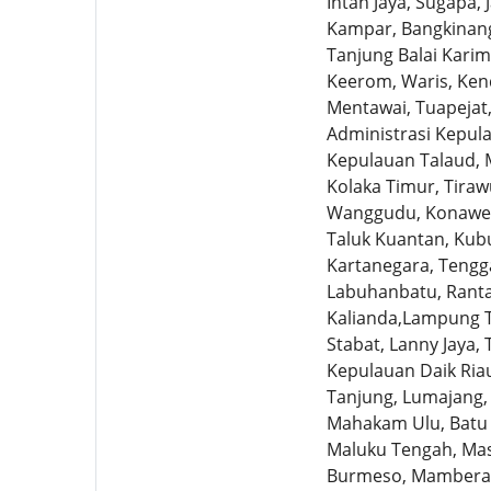
Intan Jaya, Sugapa,
Kampar, Bangkinang
Tanjung Balai Karim
Keerom, Waris, Ken
Mentawai, Tuapejat,
Administrasi Kepul
Kepulauan Talaud, M
Kolaka Timur, Tira
Wanggudu, Konawe, 
Taluk Kuantan, Kubu
Kartanegara, Tengg
Labuhanbatu, Ranta
Kalianda,Lampung T
Stabat, Lanny Jaya,
Kepulauan Daik Ria
Tanjung, Lumajang,
Mahakam Ulu, Batu B
Maluku Tengah, Mas
Burmeso, Mamberam