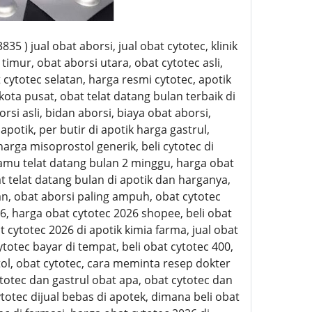
5 ) jual obat aborsi, jual obat cytotec, klinik
timur, obat aborsi utara, obat cytotec asli,
t cytotec selatan, harga resmi cytotec, apotik
kota pusat, obat telat datang bulan terbaik di
i asli, bidan aborsi, biaya obat aborsi,
apotik, per butir di apotik harga gastrul,
 harga misoprostol generik, beli cytotec di
jamu telat datang bulan 2 minggu, harga obat
at telat datang bulan di apotik dan harganya,
n, obat aborsi paling ampuh, obat cytotec
6, harga obat cytotec 2026 shopee, beli obat
 cytotec 2026 di apotik kimia farma, jual obat
ytotec bayar di tempat, beli obat cytotec 400,
stol, obat cytotec, cara meminta resep dokter
ytotec dan gastrul obat apa, obat cytotec dan
ytotec dijual bebas di apotek, dimana beli obat