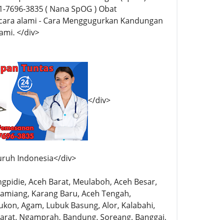
-7696-3835 ( Nana SpOG ) Obat
cara alami - Cara Menggugurkan Kandungan
ami. </div>
</div>
uruh Indonesia</div>
angpidie, Aceh Barat, Meulaboh, Aceh Besar,
h Tamiang, Karang Baru, Aceh Tengah,
ukon, Agam, Lubuk Basung, Alor, Kalabahi,
Barat, Ngamprah, Bandung, Soreang, Banggai,