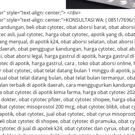
r" style="text-align: center;"> </div>
r" style="text-align: center;">KONSULTASI WA: ( 0851/7696/383
andungan, beli obat cytotec, obat aborsi barat, obat aborsi 
ec asli, jual cytotec, harga obat cytotec, apotik yang di, oba
ang menjual, di apotik k24, obat aborsi selatan, obat aborsi 
 daerah, obat penggugur kandungan, harga cytotec, obat abors
 obat aborsi legal, harga gastrul di apotik, harga gastrul di 
tec di apotik, harga gastrul, cara , toko obat aborsi online,
 obat cytotec, obat telat datang bulan 1 minggu di apotik, 
jual obat telat datang bulan, obat telat bulan termanjur, ob
ulan terbaik di apotik daerah, cara menggugurkan kandunga
a obat cytotec di apotik kimia farma, harga obat cytotec 202
dokter, obat cytotec pfizer, obat cytotec shopee, harga obat
obat cytotec misoprostol 200 mcg, obat cytotec blibli, obat c
 apotik, obat cytotec, jual obat cytotec, obat cyrux misopro
eli obat cytotec di shopee, obat cytotec di pramuka, obat c
cytotec di jual di apotek k24, obat cytotec dan cyrux, obat c