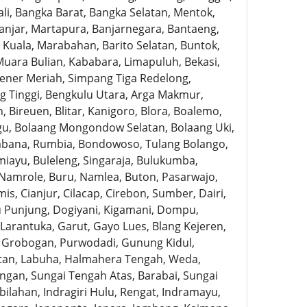
li, Bangka Barat, Bangka Selatan, Mentok,
Banjar, Martapura, Banjarnegara, Bantaeng,
 Kuala, Marabahan, Barito Selatan, Buntok,
Muara Bulian, Kababara, Limapuluh, Bekasi,
Bener Meriah, Simpang Tiga Redelong,
g Tinggi, Bengkulu Utara, Arga Makmur,
 Bireuen, Blitar, Kanigoro, Blora, Boalemo,
u, Bolaang Mongondow Selatan, Bolaang Uki,
bana, Rumbia, Bondowoso, Tulang Bolango,
iayu, Buleleng, Singaraja, Bulukumba,
Namrole, Buru, Namlea, Buton, Pasarwajo,
s, Cianjur, Cilacap, Cirebon, Sumber, Dairi,
au Punjung, Dogiyani, Kigamani, Dompu,
Larantuka, Garut, Gayo Lues, Blang Kejeren,
, Grobogan, Purwodadi, Gunung Kidul,
atan, Labuha, Halmahera Tengah, Weda,
gan, Sungai Tengah Atas, Barabai, Sungai
ilahan, Indragiri Hulu, Rengat, Indramayu,