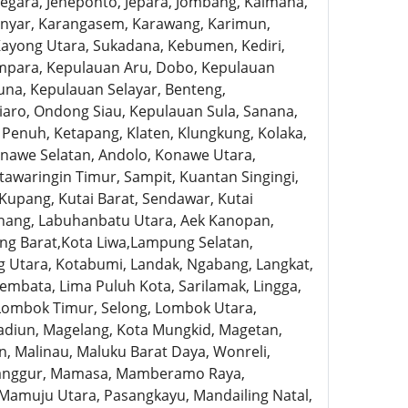
Negara, Jeneponto, Jepara, Jombang, Kaimana,
anyar, Karangasem, Karawang, Karimun,
Kayong Utara, Sukadana, Kebumen, Kediri,
mpara, Kepulauan Aru, Dobo, Kepulauan
una, Kepulauan Selayar, Benteng,
aro, Ondong Siau, Kepulauan Sula, Sanana,
Penuh, Ketapang, Klaten, Klungkung, Kolaka,
onawe Selatan, Andolo, Konawe Utara,
awaringin Timur, Sampit, Kuantan Singingi,
Kupang, Kutai Barat, Sendawar, Kutai
inang, Labuhanbatu Utara, Aek Kanopan,
g Barat,Kota Liwa,Lampung Selatan,
Utara, Kotabumi, Landak, Ngabang, Langkat,
embata, Lima Puluh Kota, Sarilamak, Lingga,
Lombok Timur, Selong, Lombok Utara,
adiun, Magelang, Kota Mungkid, Magetan,
, Malinau, Maluku Barat Daya, Wonreli,
 Langgur, Mamasa, Mamberamo Raya,
muju Utara, Pasangkayu, Mandailing Natal,