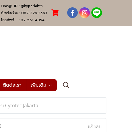
Line@ ID :
@hyperlabth
ติดต่อด่วน :
082-326-1663
โทรศัพท์ :
02-561-4054
ติดต่อเรา
เพิ่มเติม
si Cytotec Jakarta
)
แจ้งลบ