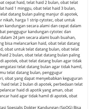
at cepat haid, telat haid 2 bulan, obat telat
lat haid 1 minggu, obat telat haid 3 bulan,
lat datang bulan paling manjur di apotek,
 nikah, harga 1 strip cytotec, obat untuk
n kandungan secara alami dan cepat dalam
obat penggugur kandungan cytotec dan
 dalam 24 jam secara alami buah buahan,
 bisa melancarkan haid, obat telat datang
aid, obat untuk telat datang bulan, obat telat
 haid 2 bulan, obat telat datang bulan paling
di apotek, obat telat datang bulan agar tidak
mengatasi telat datang bulan agar tidak hamil,
jamu telat datang bulan, penggugur
ri, obat yang dapat menyebabkan keguguran
haid telat 2 bulan di apotek, perbedaan telat
pelancar haid di apotik yang aman, obat
ncar haid agar tidak hamil di apotek, obat
tasi Spesialis Dokter Kandungan (SpOG) Bisa