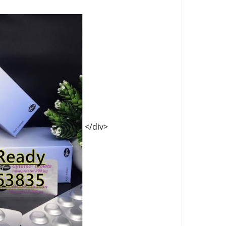
</div>