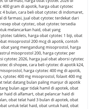
ec di farmasi, harga obat cytotec 2026 di
c 400 gram di apotik, harga obat cytotec
 4 bulan, cara beli obat cytotec di indomaret,
di farmasi, jual obat cytotec terdekat dari
 resep obat cytotec, obat cytotec tersedia
untuk melancarkan haid, obat yang
otec tablets, harga obat cytotec 1 biji, obat
obat misoprostol 200 mcg di apotik, contoh
oh obat yang mengandung misoprostol, harga
trul misoprostol 200, harga cytotec per
si cytotec 2026, harga jual obat aborsi cytotec
tec di shopee, cara beli cytotec di apotik k24,
g misoprostol, harga cytotec 400 mg di apotik,
ik, cytotec 400 mg misoprostol, folavit 400 mg
 telat datang bulan paling manjur di apotik
ang bulan agar tidak hamil di apotek, obat
ar haid di alfamart, obat pelancar haid di
lan, obat telat haid 3 bulan di apotek, obat
 obat untuk telat haid, obat untuk haid, obat