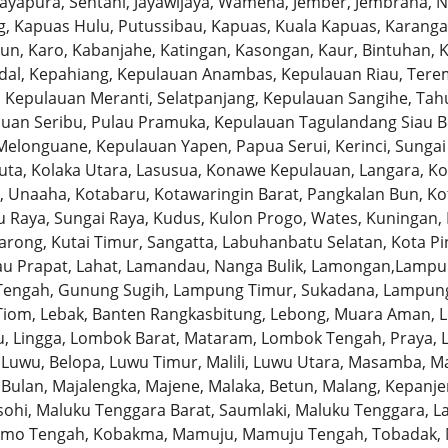
 Jayapura, Sentani, Jayawijaya, Wamena, Jember, Jembrana, 
, Kapuas Hulu, Putussibau, Kapuas, Kuala Kapuas, Karang
un, Karo, Kabanjahe, Katingan, Kasongan, Kaur, Bintuhan, 
dal, Kepahiang, Kepulauan Anambas, Kepulauan Riau, Tere
 Kepulauan Meranti, Selatpanjang, Kepulauan Sangihe, Tah
auan Seribu, Pulau Pramuka, Kepulauan Tagulandang Siau Bi
elonguane, Kepulauan Yapen, Papua Serui, Kerinci, Sungai 
wuta, Kolaka Utara, Lasusua, Konawe Kepulauan, Langara, K
Unaaha, Kotabaru, Kotawaringin Barat, Pangkalan Bun, Kot
 Raya, Sungai Raya, Kudus, Kulon Progo, Wates, Kuningan, 
arong, Kutai Timur, Sangatta, Labuhanbatu Selatan, Kota P
u Prapat, Lahat, Lamandau, Nanga Bulik, Lamongan,Lampun
engah, Gunung Sugih, Lampung Timur, Sukadana, Lampung 
 Tiom, Lebak, Banten Rangkasbitung, Lebong, Muara Aman, L
u, Lingga, Lombok Barat, Mataram, Lombok Tengah, Praya, 
 Luwu, Belopa, Luwu Timur, Malili, Luwu Utara, Masamba, M
ulan, Majalengka, Majene, Malaka, Betun, Malang, Kepanjen
ohi, Maluku Tenggara Barat, Saumlaki, Maluku Tenggara,
o Tengah, Kobakma, Mamuju, Mamuju Tengah, Tobadak, Ma