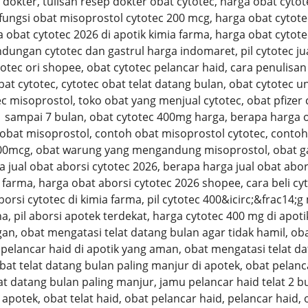
dokter, tulisan resep dokter obat cytotec, harga obat cytot
 fungsi obat misoprostol cytotec 200 mcg, harga obat cytote
 obat cytotec 2026 di apotik kimia farma, harga obat cytotec
ungan cytotec dan gastrul harga indomaret, pil cytotec jual 
totec ori shopee, obat cytotec pelancar haid, cara penulisan
bat cytotec, cytotec obat telat datang bulan, obat cytotec 
misoprostol, toko obat yang menjual cytotec, obat pfizer cyt
 1 sampai 7 bulan, obat cytotec 400mg harga, berapa harga 
 obat misoprostol, contoh obat misoprostol cytotec, cont
00mcg, obat warung yang mengandung misoprostol, obat gas
ga jual obat aborsi cytotec 2026, berapa harga jual obat abor
 farma, harga obat aborsi cytotec 2026 shopee, cara beli cyto
aborsi cytotec di kimia farma, pil cytotec 400&icirc;&frac14;
na, pil aborsi apotek terdekat, harga cytotec 400 mg di apot
, obat mengatasi telat datang bulan agar tidak hamil, obat
pelancar haid di apotik yang aman, obat mengatasi telat dat
obat telat datang bulan paling manjur di apotek, obat pelanc
t datang bulan paling manjur, jamu pelancar haid telat 2 bu
i apotek, obat telat haid, obat pelancar haid, pelancar haid,