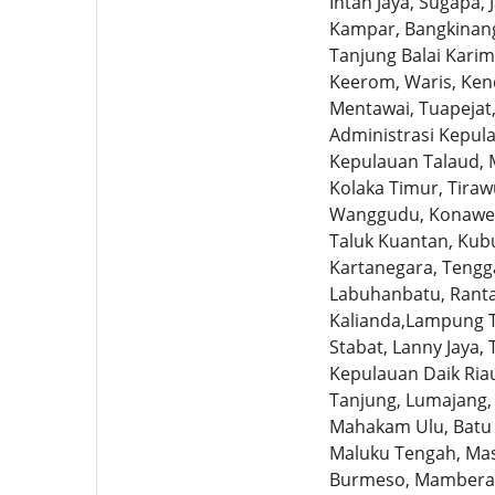
Intan Jaya, Sugapa,
Kampar, Bangkinang
Tanjung Balai Karim
Keerom, Waris, Ken
Mentawai, Tuapejat,
Administrasi Kepul
Kepulauan Talaud, M
Kolaka Timur, Tira
Wanggudu, Konawe, 
Taluk Kuantan, Kubu
Kartanegara, Tengg
Labuhanbatu, Ranta
Kalianda,Lampung T
Stabat, Lanny Jaya,
Kepulauan Daik Ria
Tanjung, Lumajang,
Mahakam Ulu, Batu B
Maluku Tengah, Mas
Burmeso, Mamberam