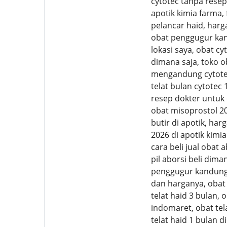
cytotec tanpa resep 
apotik kimia farma,
pelancar haid, harga
obat penggugur kand
lokasi saya, obat cy
dimana saja, toko o
mengandung cytotec 
telat bulan cytotec
resep dokter untuk
obat misoprostol 2
butir di apotik, har
2026 di apotik kimia
cara beli jual obat 
pil aborsi beli dima
penggugur kandungan
dan harganya, obat 
telat haid 3 bulan, 
indomaret, obat tela
telat haid 1 bulan d