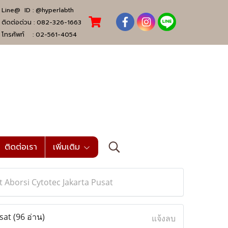
Line@ ID :
@hyperlabth
ติดต่อด่วน :
082-326-1663
โทรศัพท์ :
02-561-4054
ติดต่อเรา
เพิ่มเติม
at Aborsi Cytotec Jakarta Pusat
usat
(96 อ่าน)
แจ้งลบ