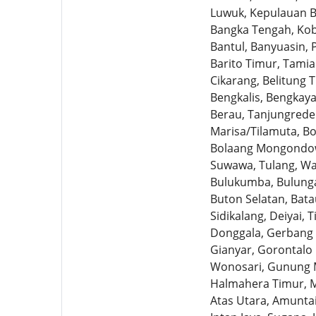
Luwuk, Kepulauan Ba
Bangka Tengah, Koba
Bantul, Banyuasin, 
Barito Timur, Tamia
Cikarang, Belitung 
Bengkalis, Bengkay
Berau, Tanjungredep
Marisa/Tilamuta, B
Bolaang Mongondow
Suwawa, Tulang, Wa
Bulukumba, Bulunga
Buton Selatan, Bata
Sidikalang, Deiyai,
Donggala, Gerbang E
Gianyar, Gorontalo
Wonosari, Gunung M
Halmahera Timur, M
Atas Utara, Amuntai