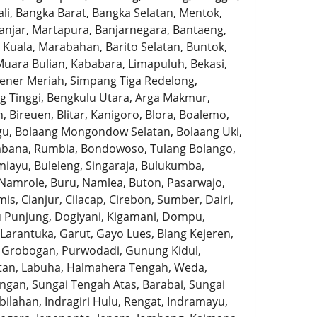
li, Bangka Barat, Bangka Selatan, Mentok,
Banjar, Martapura, Banjarnegara, Bantaeng,
 Kuala, Marabahan, Barito Selatan, Buntok,
Muara Bulian, Kababara, Limapuluh, Bekasi,
Bener Meriah, Simpang Tiga Redelong,
g Tinggi, Bengkulu Utara, Arga Makmur,
 Bireuen, Blitar, Kanigoro, Blora, Boalemo,
u, Bolaang Mongondow Selatan, Bolaang Uki,
bana, Rumbia, Bondowoso, Tulang Bolango,
iayu, Buleleng, Singaraja, Bulukumba,
Namrole, Buru, Namlea, Buton, Pasarwajo,
s, Cianjur, Cilacap, Cirebon, Sumber, Dairi,
au Punjung, Dogiyani, Kigamani, Dompu,
Larantuka, Garut, Gayo Lues, Blang Kejeren,
, Grobogan, Purwodadi, Gunung Kidul,
atan, Labuha, Halmahera Tengah, Weda,
gan, Sungai Tengah Atas, Barabai, Sungai
ilahan, Indragiri Hulu, Rengat, Indramayu,