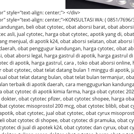
r" style="text-align: center;"> </div>
r" style="text-align: center;">KONSULTASI WA: ( 0851/7696/383
andungan, beli obat cytotec, obat aborsi barat, obat aborsi 
ec asli, jual cytotec, harga obat cytotec, apotik yang di, oba
ang menjual, di apotik k24, obat aborsi selatan, obat aborsi 
 daerah, obat penggugur kandungan, harga cytotec, obat abors
 obat aborsi legal, harga gastrul di apotik, harga gastrul di 
tec di apotik, harga gastrul, cara , toko obat aborsi online,
 obat cytotec, obat telat datang bulan 1 minggu di apotik, 
jual obat telat datang bulan, obat telat bulan termanjur, ob
ulan terbaik di apotik daerah, cara menggugurkan kandunga
a obat cytotec di apotik kimia farma, harga obat cytotec 202
dokter, obat cytotec pfizer, obat cytotec shopee, harga obat
obat cytotec misoprostol 200 mcg, obat cytotec blibli, obat c
 apotik, obat cytotec, jual obat cytotec, obat cyrux misopro
eli obat cytotec di shopee, obat cytotec di pramuka, obat c
cytotec di jual di apotek k24, obat cytotec dan cyrux, obat c