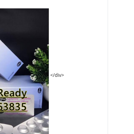
</div>