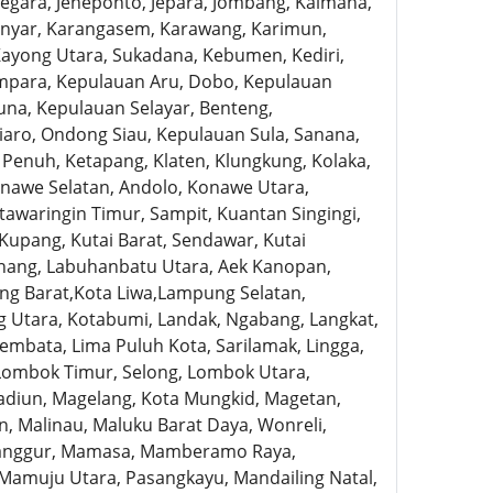
Negara, Jeneponto, Jepara, Jombang, Kaimana,
anyar, Karangasem, Karawang, Karimun,
Kayong Utara, Sukadana, Kebumen, Kediri,
mpara, Kepulauan Aru, Dobo, Kepulauan
una, Kepulauan Selayar, Benteng,
aro, Ondong Siau, Kepulauan Sula, Sanana,
Penuh, Ketapang, Klaten, Klungkung, Kolaka,
onawe Selatan, Andolo, Konawe Utara,
awaringin Timur, Sampit, Kuantan Singingi,
Kupang, Kutai Barat, Sendawar, Kutai
inang, Labuhanbatu Utara, Aek Kanopan,
g Barat,Kota Liwa,Lampung Selatan,
Utara, Kotabumi, Landak, Ngabang, Langkat,
embata, Lima Puluh Kota, Sarilamak, Lingga,
Lombok Timur, Selong, Lombok Utara,
adiun, Magelang, Kota Mungkid, Magetan,
, Malinau, Maluku Barat Daya, Wonreli,
 Langgur, Mamasa, Mamberamo Raya,
muju Utara, Pasangkayu, Mandailing Natal,