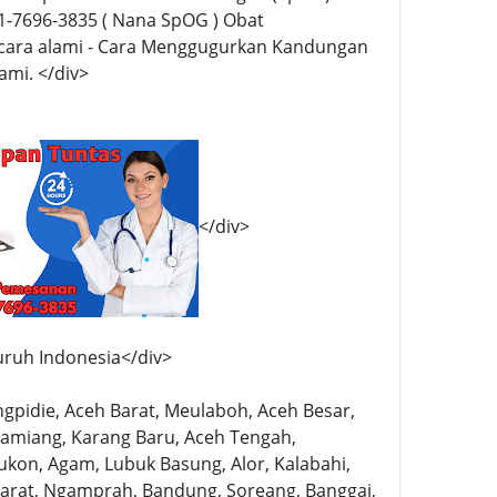
-7696-3835 ( Nana SpOG ) Obat
cara alami - Cara Menggugurkan Kandungan
ami. </div>
</div>
uruh Indonesia</div>
angpidie, Aceh Barat, Meulaboh, Aceh Besar,
h Tamiang, Karang Baru, Aceh Tengah,
ukon, Agam, Lubuk Basung, Alor, Kalabahi,
Barat, Ngamprah, Bandung, Soreang, Banggai,