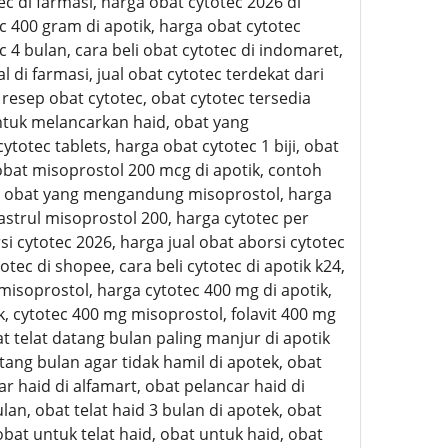
ec di farmasi, harga obat cytotec 2026 di
c 400 gram di apotik, harga obat cytotec
 4 bulan, cara beli obat cytotec di indomaret,
di farmasi, jual obat cytotec terdekat dari
 resep obat cytotec, obat cytotec tersedia
untuk melancarkan haid, obat yang
otec tablets, harga obat cytotec 1 biji, obat
obat misoprostol 200 mcg di apotik, contoh
oh obat yang mengandung misoprostol, harga
trul misoprostol 200, harga cytotec per
si cytotec 2026, harga jual obat aborsi cytotec
tec di shopee, cara beli cytotec di apotik k24,
g misoprostol, harga cytotec 400 mg di apotik,
ik, cytotec 400 mg misoprostol, folavit 400 mg
 telat datang bulan paling manjur di apotik
ang bulan agar tidak hamil di apotek, obat
ar haid di alfamart, obat pelancar haid di
lan, obat telat haid 3 bulan di apotek, obat
 obat untuk telat haid, obat untuk haid, obat