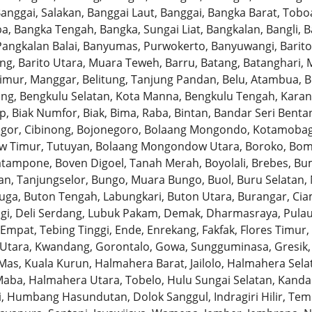
nggai, Salakan, Banggai Laut, Banggai, Bangka Barat, Toboa
, Bangka Tengah, Bangka, Sungai Liat, Bangkalan, Bangli, 
Pangkalan Balai, Banyumas, Purwokerto, Banyuwangi, Barito
ng, Barito Utara, Muara Teweh, Barru, Batang, Batanghari, 
Timur, Manggar, Belitung, Tanjung Pandan, Belu, Atambua, 
ang, Bengkulu Selatan, Kota Manna, Bengkulu Tengah, Karan
, Biak Numfor, Biak, Bima, Raba, Bintan, Bandar Seri Bentan,
ogor, Cibinong, Bojonegoro, Bolaang Mongondo, Kotamobag
 Timur, Tutuyan, Bolaang Mongondow Utara, Boroko, Bom
tampone, Boven Digoel, Tanah Merah, Boyolali, Brebes, Bum
n, Tanjungselor, Bungo, Muara Bungo, Buol, Buru Selatan, 
uga, Buton Tengah, Labungkari, Buton Utara, Burangar, Ciami
 Tigi, Deli Serdang, Lubuk Pakam, Demak, Dharmasraya, Pul
mpat, Tebing Tinggi, Ende, Enrekang, Fakfak, Flores Timur, 
 Utara, Kwandang, Gorontalo, Gowa, Sungguminasa, Gresik
as, Kuala Kurun, Halmahera Barat, Jailolo, Halmahera Sel
aba, Halmahera Utara, Tobelo, Hulu Sungai Selatan, Kandan
, Humbang Hasundutan, Dolok Sanggul, Indragiri Hilir, Temb