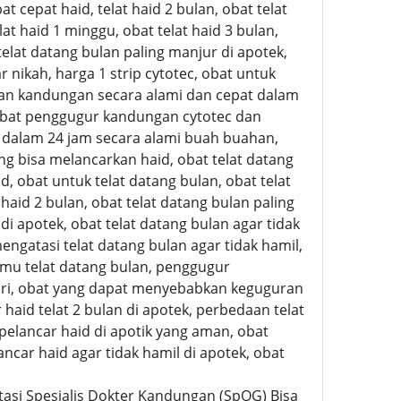
at cepat haid, telat haid 2 bulan, obat telat
lat haid 1 minggu, obat telat haid 3 bulan,
lat datang bulan paling manjur di apotek,
 nikah, harga 1 strip cytotec, obat untuk
n kandungan secara alami dan cepat dalam
obat penggugur kandungan cytotec dan
 dalam 24 jam secara alami buah buahan,
 bisa melancarkan haid, obat telat datang
aid, obat untuk telat datang bulan, obat telat
 haid 2 bulan, obat telat datang bulan paling
di apotek, obat telat datang bulan agar tidak
mengatasi telat datang bulan agar tidak hamil,
jamu telat datang bulan, penggugur
ri, obat yang dapat menyebabkan keguguran
haid telat 2 bulan di apotek, perbedaan telat
pelancar haid di apotik yang aman, obat
ncar haid agar tidak hamil di apotek, obat
tasi Spesialis Dokter Kandungan (SpOG) Bisa