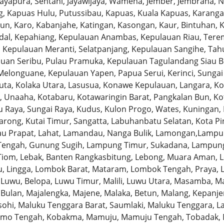
 Jayapura, Sentani, Jayawijaya, Wamena, Jember, Jembrana, 
, Kapuas Hulu, Putussibau, Kapuas, Kuala Kapuas, Karang
un, Karo, Kabanjahe, Katingan, Kasongan, Kaur, Bintuhan, 
dal, Kepahiang, Kepulauan Anambas, Kepulauan Riau, Tere
 Kepulauan Meranti, Selatpanjang, Kepulauan Sangihe, Tah
auan Seribu, Pulau Pramuka, Kepulauan Tagulandang Siau Bi
elonguane, Kepulauan Yapen, Papua Serui, Kerinci, Sungai 
wuta, Kolaka Utara, Lasusua, Konawe Kepulauan, Langara, K
Unaaha, Kotabaru, Kotawaringin Barat, Pangkalan Bun, Kot
 Raya, Sungai Raya, Kudus, Kulon Progo, Wates, Kuningan, 
arong, Kutai Timur, Sangatta, Labuhanbatu Selatan, Kota P
u Prapat, Lahat, Lamandau, Nanga Bulik, Lamongan,Lampun
engah, Gunung Sugih, Lampung Timur, Sukadana, Lampung 
 Tiom, Lebak, Banten Rangkasbitung, Lebong, Muara Aman, L
u, Lingga, Lombok Barat, Mataram, Lombok Tengah, Praya, 
 Luwu, Belopa, Luwu Timur, Malili, Luwu Utara, Masamba, M
ulan, Majalengka, Majene, Malaka, Betun, Malang, Kepanjen
ohi, Maluku Tenggara Barat, Saumlaki, Maluku Tenggara,
o Tengah, Kobakma, Mamuju, Mamuju Tengah, Tobadak, Ma