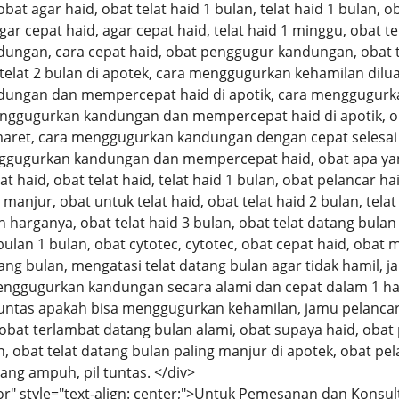
obat agar haid, obat telat haid 1 bulan, telat haid 1 bulan, ob
gar cepat haid, agar cepat haid, telat haid 1 minggu, obat te
ngan, cara cepat haid, obat penggugur kandungan, obat te
telat 2 bulan di apotek, cara menggugurkan kehamilan diluar
ungan dan mempercepat haid di apotik, cara menggugurka
nggugurkan kandungan dan mempercepat haid di apotik, 
maret, cara menggugurkan kandungan dengan cepat selesai
ggugurkan kandungan dan mempercepat haid, obat apa yang
lat haid, obat telat haid, telat haid 1 bulan, obat pelancar h
manjur, obat untuk telat haid, obat telat haid 2 bulan, telat
 harganya, obat telat haid 3 bulan, obat telat datang bulan 
bulan 1 bulan, obat cytotec, cytotec, obat cepat haid, obat 
tang bulan, mengatasi telat datang bulan agar tidak hamil, 
nggugurkan kandungan secara alami dan cepat dalam 1 ha
il tuntas apakah bisa menggugurkan kehamilan, jamu pelancar 
obat terlambat datang bulan alami, obat supaya haid, obat 
 obat telat datang bulan paling manjur di apotek, obat pela
yang ampuh, pil tuntas. </div>
or" style="text-align: center;">Untuk Pemesanan dan Konsul