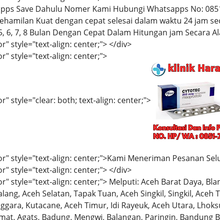
pps Save Dahulu Nomer Kami Hubungi Whatsapps No: 0851
milan Kuat dengan cepat selesai dalam waktu 24 jam se
4, 5, 6, 7, 8 Bulan Dengan Cepat Dalam Hitungan jam Secara Al
r" style="text-align: center;"> </div>
r" style="text-align: center;">
" style="clear: both; text-align: center;">
or" style="text-align: center;">Kami Meneriman Pesanan Sel
r" style="text-align: center;"> </div>
r" style="text-align: center;"> Melputi: Aceh Barat Daya, Bl
Calang, Aceh Selatan, Tapak Tuan, Aceh Singkil, Singkil, Ace
gara, Kutacane, Aceh Timur, Idi Rayeuk, Aceh Utara, Lhoks
smat, Agats, Badung, Mengwi, Balangan, Paringin, Bandung 