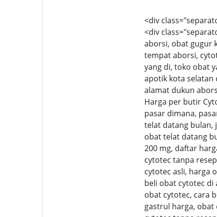
<div class="separato
<div class="separato
aborsi, obat gugur k
tempat aborsi, cytot
yang di, toko obat y
apotik kota selatan
alamat dukun aborsi,
Harga per butir Cyto
pasar dimana, pasar
telat datang bulan, 
obat telat datang b
200 mg, daftar harg
cytotec tanpa resep 
cytotec asli, harga 
beli obat cytotec di
obat cytotec, cara b
gastrul harga, obat 