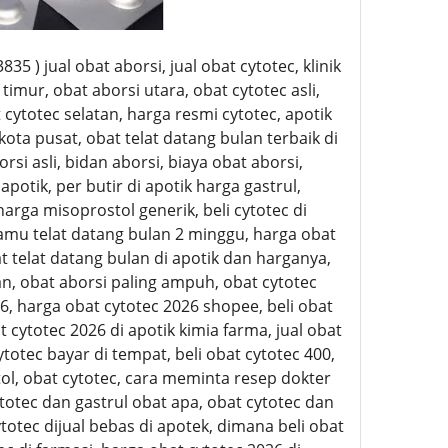
5 ) jual obat aborsi, jual obat cytotec, klinik
timur, obat aborsi utara, obat cytotec asli,
t cytotec selatan, harga resmi cytotec, apotik
kota pusat, obat telat datang bulan terbaik di
i asli, bidan aborsi, biaya obat aborsi,
apotik, per butir di apotik harga gastrul,
 harga misoprostol generik, beli cytotec di
jamu telat datang bulan 2 minggu, harga obat
at telat datang bulan di apotik dan harganya,
n, obat aborsi paling ampuh, obat cytotec
6, harga obat cytotec 2026 shopee, beli obat
 cytotec 2026 di apotik kimia farma, jual obat
ytotec bayar di tempat, beli obat cytotec 400,
stol, obat cytotec, cara meminta resep dokter
ytotec dan gastrul obat apa, obat cytotec dan
ytotec dijual bebas di apotek, dimana beli obat