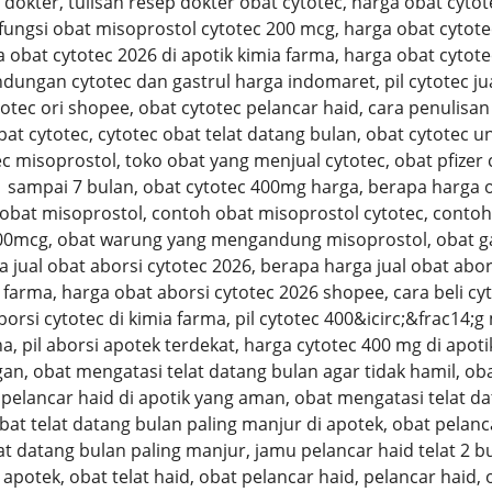
dokter, tulisan resep dokter obat cytotec, harga obat cytot
 fungsi obat misoprostol cytotec 200 mcg, harga obat cytote
 obat cytotec 2026 di apotik kimia farma, harga obat cytotec
ungan cytotec dan gastrul harga indomaret, pil cytotec jual 
totec ori shopee, obat cytotec pelancar haid, cara penulisan
bat cytotec, cytotec obat telat datang bulan, obat cytotec 
misoprostol, toko obat yang menjual cytotec, obat pfizer cyt
 1 sampai 7 bulan, obat cytotec 400mg harga, berapa harga 
 obat misoprostol, contoh obat misoprostol cytotec, cont
00mcg, obat warung yang mengandung misoprostol, obat gas
ga jual obat aborsi cytotec 2026, berapa harga jual obat abor
 farma, harga obat aborsi cytotec 2026 shopee, cara beli cyto
aborsi cytotec di kimia farma, pil cytotec 400&icirc;&frac14;
na, pil aborsi apotek terdekat, harga cytotec 400 mg di apot
, obat mengatasi telat datang bulan agar tidak hamil, obat
pelancar haid di apotik yang aman, obat mengatasi telat dat
obat telat datang bulan paling manjur di apotek, obat pelanc
t datang bulan paling manjur, jamu pelancar haid telat 2 bu
i apotek, obat telat haid, obat pelancar haid, pelancar haid,