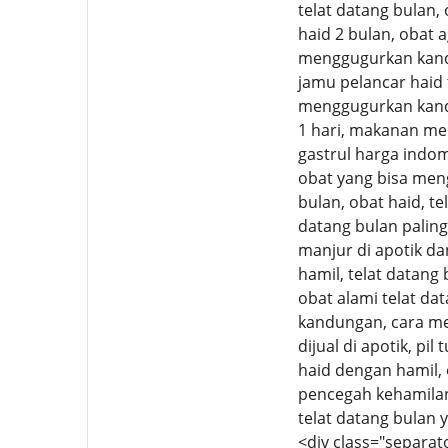
telat datang bulan, 
haid 2 bulan, obat a
menggugurkan kandu
jamu pelancar haid 
menggugurkan kand
1 hari, makanan me
gastrul harga indo
obat yang bisa men
bulan, obat haid, te
datang bulan paling 
manjur di apotik dan
hamil, telat datang 
obat alami telat da
kandungan, cara me
dijual di apotik, p
haid dengan hamil, 
pencegah kehamilan,
telat datang bulan 
<div class="separat