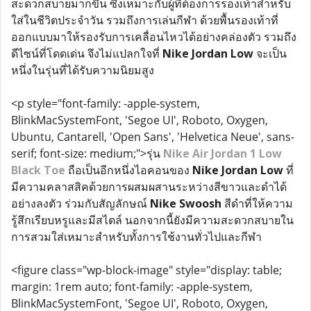
สะดวกสบายมากขึ้น ซึ่งเหมาะกับผู้ที่ต้องการรองเท้าสำหรับ
ใส่ในชีวิตประจำวัน รวมถึงการเล่นกีฬา ด้วยพื้นรองเท้าที่
ออกแบบมาให้รองรับการเคลื่อนไหวได้อย่างคล่องตัว รวมถึง
ดีไซน์ที่โดดเด่น จึงไม่แปลกใจที่
Nike Jordan Low
จะเป็น
หนึ่งในรุ่นที่ได้รับความนิยมสูง
<p style="font-family: -apple-system,
BlinkMacSystemFont, 'Segoe UI', Roboto, Oxygen,
Ubuntu, Cantarell, 'Open Sans', 'Helvetica Neue', sans-
serif; font-size: medium;">รุ่น
Nike Air Jordan 1 Low
Black Toe
ถือเป็นอีกหนึ่งไอคอนของ
Nike Jordan Low
ที่
มีความคลาสสิคด้วยการผสมผสานระหว่างสีขาวและดำได้
อย่างลงตัว ร่วมกับสัญลักษณ์
Nike Swoosh
สีดำที่ให้ความ
รู้สึกเรียบหรูและมีสไตล์ นอกจากนี้ยังมีความสะดวกสบายใน
การสวมใส่เหมาะสำหรับทั้งการใช้งานทั่วไปและกีฬา
<figure class="wp-block-image" style="display: table;
margin: 1rem auto; font-family: -apple-system,
BlinkMacSystemFont, 'Segoe UI', Roboto, Oxygen,