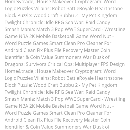
Home&trade;: House Makeover
Cryptogram: Word
Logic Puzzles
Villains: Robot BattleRoyale
Hearthstone
Block Puzzle: Wood Craft
Bubbu 2 - My Pet Kingdom
Twilight Chronicle: Idle RPG
Sea War: Raid
Candy
Smash Mania: Match 3 Pop
WWE SuperCard - Wrestling
Game
NBA 2K Mobile Basketball Game
Word Nut -
Word Puzzle Games
Smart Clean Pro
Cleaner For
Android
Clean Fix Plus
File Recovery Master
Coin
Identifier & Coin Value
Summoners War
Dusk of
Dragons: Survivors
Critical Ops: Multiplayer FPS
Design
Home&trade;: House Makeover
Cryptogram: Word
Logic Puzzles
Villains: Robot BattleRoyale
Hearthstone
Block Puzzle: Wood Craft
Bubbu 2 - My Pet Kingdom
Twilight Chronicle: Idle RPG
Sea War: Raid
Candy
Smash Mania: Match 3 Pop
WWE SuperCard - Wrestling
Game
NBA 2K Mobile Basketball Game
Word Nut -
Word Puzzle Games
Smart Clean Pro
Cleaner For
Android
Clean Fix Plus
File Recovery Master
Coin
Identifier & Coin Value
Summoners War
Dusk of