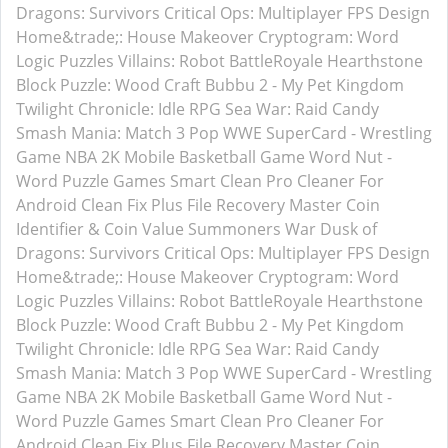
Dragons: Survivors
Critical Ops: Multiplayer FPS
Design
Home&trade;: House Makeover
Cryptogram: Word
Logic Puzzles
Villains: Robot BattleRoyale
Hearthstone
Block Puzzle: Wood Craft
Bubbu 2 - My Pet Kingdom
Twilight Chronicle: Idle RPG
Sea War: Raid
Candy
Smash Mania: Match 3 Pop
WWE SuperCard - Wrestling
Game
NBA 2K Mobile Basketball Game
Word Nut -
Word Puzzle Games
Smart Clean Pro
Cleaner For
Android
Clean Fix Plus
File Recovery Master
Coin
Identifier & Coin Value
Summoners War
Dusk of
Dragons: Survivors
Critical Ops: Multiplayer FPS
Design
Home&trade;: House Makeover
Cryptogram: Word
Logic Puzzles
Villains: Robot BattleRoyale
Hearthstone
Block Puzzle: Wood Craft
Bubbu 2 - My Pet Kingdom
Twilight Chronicle: Idle RPG
Sea War: Raid
Candy
Smash Mania: Match 3 Pop
WWE SuperCard - Wrestling
Game
NBA 2K Mobile Basketball Game
Word Nut -
Word Puzzle Games
Smart Clean Pro
Cleaner For
Android
Clean Fix Plus
File Recovery Master
Coin