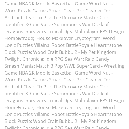
Game
NBA 2K Mobile Basketball Game
Word Nut -
Word Puzzle Games
Smart Clean Pro
Cleaner For
Android
Clean Fix Plus
File Recovery Master
Coin
Identifier & Coin Value
Summoners War
Dusk of
Dragons: Survivors
Critical Ops: Multiplayer FPS
Design
Home&trade;: House Makeover
Cryptogram: Word
Logic Puzzles
Villains: Robot BattleRoyale
Hearthstone
Block Puzzle: Wood Craft
Bubbu 2 - My Pet Kingdom
Twilight Chronicle: Idle RPG
Sea War: Raid
Candy
Smash Mania: Match 3 Pop
WWE SuperCard - Wrestling
Game
NBA 2K Mobile Basketball Game
Word Nut -
Word Puzzle Games
Smart Clean Pro
Cleaner For
Android
Clean Fix Plus
File Recovery Master
Coin
Identifier & Coin Value
Summoners War
Dusk of
Dragons: Survivors
Critical Ops: Multiplayer FPS
Design
Home&trade;: House Makeover
Cryptogram: Word
Logic Puzzles
Villains: Robot BattleRoyale
Hearthstone
Block Puzzle: Wood Craft
Bubbu 2 - My Pet Kingdom
Twilight Chronicle: Idle RPG
Sea War: Raid
Candy