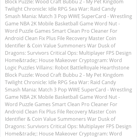
Block Puzzle: Wood Craft
Bubbu 2 - My Pet Kingdom
Twilight Chronicle: Idle RPG
Sea War: Raid
Candy
Smash Mania: Match 3 Pop
WWE SuperCard - Wrestling
Game
NBA 2K Mobile Basketball Game
Word Nut -
Word Puzzle Games
Smart Clean Pro
Cleaner For
Android
Clean Fix Plus
File Recovery Master
Coin
Identifier & Coin Value
Summoners War
Dusk of
Dragons: Survivors
Critical Ops: Multiplayer FPS
Design
Home&trade;: House Makeover
Cryptogram: Word
Logic Puzzles
Villains: Robot BattleRoyale
Hearthstone
Block Puzzle: Wood Craft
Bubbu 2 - My Pet Kingdom
Twilight Chronicle: Idle RPG
Sea War: Raid
Candy
Smash Mania: Match 3 Pop
WWE SuperCard - Wrestling
Game
NBA 2K Mobile Basketball Game
Word Nut -
Word Puzzle Games
Smart Clean Pro
Cleaner For
Android
Clean Fix Plus
File Recovery Master
Coin
Identifier & Coin Value
Summoners War
Dusk of
Dragons: Survivors
Critical Ops: Multiplayer FPS
Design
Home&trade;: House Makeover
Cryptogram: Word