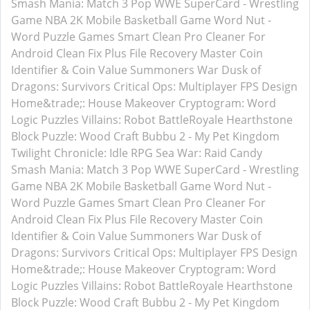
Smash Mania: Match 3 Pop
WWE SuperCard - Wrestling
Game
NBA 2K Mobile Basketball Game
Word Nut -
Word Puzzle Games
Smart Clean Pro
Cleaner For
Android
Clean Fix Plus
File Recovery Master
Coin
Identifier & Coin Value
Summoners War
Dusk of
Dragons: Survivors
Critical Ops: Multiplayer FPS
Design
Home&trade;: House Makeover
Cryptogram: Word
Logic Puzzles
Villains: Robot BattleRoyale
Hearthstone
Block Puzzle: Wood Craft
Bubbu 2 - My Pet Kingdom
Twilight Chronicle: Idle RPG
Sea War: Raid
Candy
Smash Mania: Match 3 Pop
WWE SuperCard - Wrestling
Game
NBA 2K Mobile Basketball Game
Word Nut -
Word Puzzle Games
Smart Clean Pro
Cleaner For
Android
Clean Fix Plus
File Recovery Master
Coin
Identifier & Coin Value
Summoners War
Dusk of
Dragons: Survivors
Critical Ops: Multiplayer FPS
Design
Home&trade;: House Makeover
Cryptogram: Word
Logic Puzzles
Villains: Robot BattleRoyale
Hearthstone
Block Puzzle: Wood Craft
Bubbu 2 - My Pet Kingdom