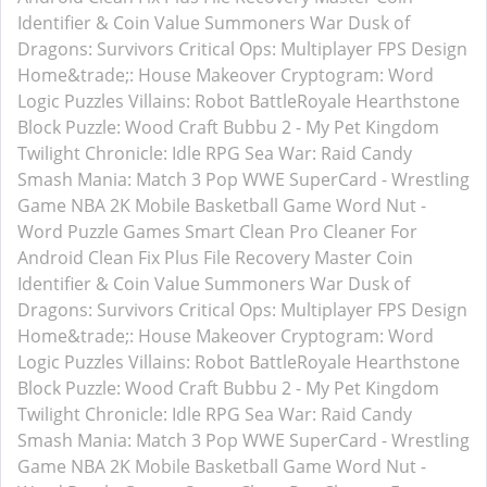
Identifier & Coin Value
Summoners War
Dusk of
Dragons: Survivors
Critical Ops: Multiplayer FPS
Design
Home&trade;: House Makeover
Cryptogram: Word
Logic Puzzles
Villains: Robot BattleRoyale
Hearthstone
Block Puzzle: Wood Craft
Bubbu 2 - My Pet Kingdom
Twilight Chronicle: Idle RPG
Sea War: Raid
Candy
Smash Mania: Match 3 Pop
WWE SuperCard - Wrestling
Game
NBA 2K Mobile Basketball Game
Word Nut -
Word Puzzle Games
Smart Clean Pro
Cleaner For
Android
Clean Fix Plus
File Recovery Master
Coin
Identifier & Coin Value
Summoners War
Dusk of
Dragons: Survivors
Critical Ops: Multiplayer FPS
Design
Home&trade;: House Makeover
Cryptogram: Word
Logic Puzzles
Villains: Robot BattleRoyale
Hearthstone
Block Puzzle: Wood Craft
Bubbu 2 - My Pet Kingdom
Twilight Chronicle: Idle RPG
Sea War: Raid
Candy
Smash Mania: Match 3 Pop
WWE SuperCard - Wrestling
Game
NBA 2K Mobile Basketball Game
Word Nut -