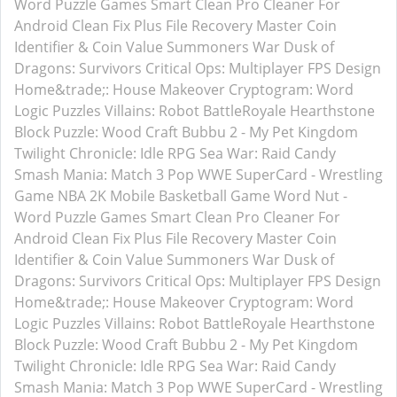
Word Puzzle Games
Smart Clean Pro
Cleaner For
Android
Clean Fix Plus
File Recovery Master
Coin
Identifier & Coin Value
Summoners War
Dusk of
Dragons: Survivors
Critical Ops: Multiplayer FPS
Design
Home&trade;: House Makeover
Cryptogram: Word
Logic Puzzles
Villains: Robot BattleRoyale
Hearthstone
Block Puzzle: Wood Craft
Bubbu 2 - My Pet Kingdom
Twilight Chronicle: Idle RPG
Sea War: Raid
Candy
Smash Mania: Match 3 Pop
WWE SuperCard - Wrestling
Game
NBA 2K Mobile Basketball Game
Word Nut -
Word Puzzle Games
Smart Clean Pro
Cleaner For
Android
Clean Fix Plus
File Recovery Master
Coin
Identifier & Coin Value
Summoners War
Dusk of
Dragons: Survivors
Critical Ops: Multiplayer FPS
Design
Home&trade;: House Makeover
Cryptogram: Word
Logic Puzzles
Villains: Robot BattleRoyale
Hearthstone
Block Puzzle: Wood Craft
Bubbu 2 - My Pet Kingdom
Twilight Chronicle: Idle RPG
Sea War: Raid
Candy
Smash Mania: Match 3 Pop
WWE SuperCard - Wrestling