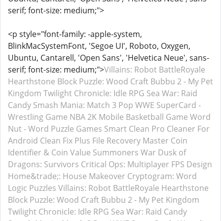
serif; font-size: medium;">
<p style="font-family: -apple-system,
BlinkMacSystemFont, 'Segoe UI', Roboto, Oxygen,
Ubuntu, Cantarell, 'Open Sans', 'Helvetica Neue', sans-
serif; font-size: medium;">
Villains: Robot BattleRoyale
Hearthstone
Block Puzzle: Wood Craft
Bubbu 2 - My Pet
Kingdom
Twilight Chronicle: Idle RPG
Sea War: Raid
Candy Smash Mania: Match 3 Pop
WWE SuperCard -
Wrestling Game
NBA 2K Mobile Basketball Game
Word
Nut - Word Puzzle Games
Smart Clean Pro
Cleaner For
Android
Clean Fix Plus
File Recovery Master
Coin
Identifier & Coin Value
Summoners War
Dusk of
Dragons: Survivors
Critical Ops: Multiplayer FPS
Design
Home&trade;: House Makeover
Cryptogram: Word
Logic Puzzles
Villains: Robot BattleRoyale
Hearthstone
Block Puzzle: Wood Craft
Bubbu 2 - My Pet Kingdom
Twilight Chronicle: Idle RPG
Sea War: Raid
Candy