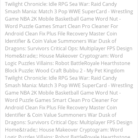
Twilight Chronicle: Idle RPG
Sea War: Raid
Candy
Smash Mania: Match 3 Pop
WWE SuperCard - Wrestling
Game
NBA 2K Mobile Basketball Game
Word Nut -
Word Puzzle Games
Smart Clean Pro
Cleaner For
Android
Clean Fix Plus
File Recovery Master
Coin
Identifier & Coin Value
Summoners War
Dusk of
Dragons: Survivors
Critical Ops: Multiplayer FPS
Design
Home&trade;: House Makeover
Cryptogram: Word
Logic Puzzles
Villains: Robot BattleRoyale
Hearthstone
Block Puzzle: Wood Craft
Bubbu 2 - My Pet Kingdom
Twilight Chronicle: Idle RPG
Sea War: Raid
Candy
Smash Mania: Match 3 Pop
WWE SuperCard - Wrestling
Game
NBA 2K Mobile Basketball Game
Word Nut -
Word Puzzle Games
Smart Clean Pro
Cleaner For
Android
Clean Fix Plus
File Recovery Master
Coin
Identifier & Coin Value
Summoners War
Dusk of
Dragons: Survivors
Critical Ops: Multiplayer FPS
Design
Home&trade;: House Makeover
Cryptogram: Word
Logic Puzzles
Villains: Robot BattleRoyale
Hearthstone