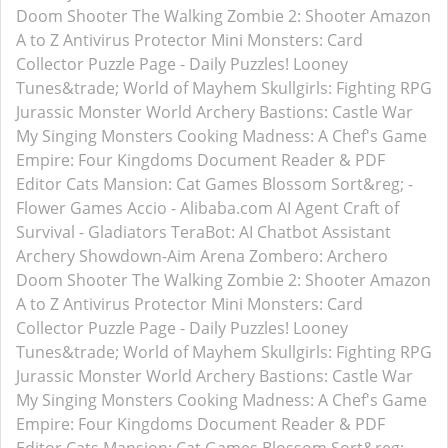
Doom Shooter
The Walking Zombie 2: Shooter
Amazon
A to Z
Antivirus Protector
Mini Monsters: Card
Collector
Puzzle Page - Daily Puzzles!
Looney
Tunes&trade; World of Mayhem
Skullgirls: Fighting RPG
Jurassic Monster World
Archery Bastions: Castle War
My Singing Monsters
Cooking Madness: A Chef's Game
Empire: Four Kingdoms
Document Reader & PDF
Editor
Cats Mansion: Cat Games
Blossom Sort&reg; -
Flower Games
Accio - Alibaba.com AI Agent
Craft of
Survival - Gladiators
TeraBot: AI Chatbot Assistant
Archery Showdown-Aim Arena
Zombero: Archero
Doom Shooter
The Walking Zombie 2: Shooter
Amazon
A to Z
Antivirus Protector
Mini Monsters: Card
Collector
Puzzle Page - Daily Puzzles!
Looney
Tunes&trade; World of Mayhem
Skullgirls: Fighting RPG
Jurassic Monster World
Archery Bastions: Castle War
My Singing Monsters
Cooking Madness: A Chef's Game
Empire: Four Kingdoms
Document Reader & PDF