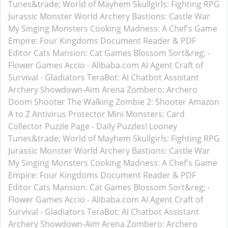
Tunes&trade; World of Mayhem
Skullgirls: Fighting RPG
Jurassic Monster World
Archery Bastions: Castle War
My Singing Monsters
Cooking Madness: A Chef's Game
Empire: Four Kingdoms
Document Reader & PDF
Editor
Cats Mansion: Cat Games
Blossom Sort&reg; -
Flower Games
Accio - Alibaba.com AI Agent
Craft of
Survival - Gladiators
TeraBot: AI Chatbot Assistant
Archery Showdown-Aim Arena
Zombero: Archero
Doom Shooter
The Walking Zombie 2: Shooter
Amazon
A to Z
Antivirus Protector
Mini Monsters: Card
Collector
Puzzle Page - Daily Puzzles!
Looney
Tunes&trade; World of Mayhem
Skullgirls: Fighting RPG
Jurassic Monster World
Archery Bastions: Castle War
My Singing Monsters
Cooking Madness: A Chef's Game
Empire: Four Kingdoms
Document Reader & PDF
Editor
Cats Mansion: Cat Games
Blossom Sort&reg; -
Flower Games
Accio - Alibaba.com AI Agent
Craft of
Survival - Gladiators
TeraBot: AI Chatbot Assistant
Archery Showdown-Aim Arena
Zombero: Archero