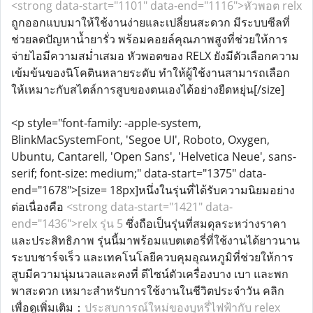
<strong data-start="1101" data-end="1116">หัวพอต relx
ถูกออกแบบมาให้ใช้งานง่ายและเปลี่ยนสะดวก มีระบบซีลที่
ช่วยลดปัญหาน้ำยารั่ว พร้อมคอยล์คุณภาพสูงที่ช่วยให้การ
จ่ายไอมีความสม่ำเสมอ หัวพอตของ RELX ยังมีตัวเลือกความ
เข้มข้นของนิโคตินหลายระดับ ทำให้ผู้ใช้งานสามารถเลือก
ให้เหมาะกับสไตล์การสูบของตนเองได้อย่างยืดหยุ่น[/size]
<p style="font-family: -apple-system,
BlinkMacSystemFont, 'Segoe UI', Roboto, Oxygen,
Ubuntu, Cantarell, 'Open Sans', 'Helvetica Neue', sans-
serif; font-size: medium;" data-start="1375" data-
end="1678">[size= 18px]หนึ่งในรุ่นที่ได้รับความนิยมอย่าง
ต่อเนื่องคือ
<strong data-start="1421" data-
end="1436">relx รุ่น 5
ซึ่งถือเป็นรุ่นที่สมดุลระหว่างราคา
และประสิทธิภาพ รุ่นนี้มาพร้อมแบตเตอรี่ที่ใช้งานได้ยาวนาน
ระบบชาร์จเร็ว และเทคโนโลยีควบคุมอุณหภูมิที่ช่วยให้การ
สูบมีความนุ่มนวลและคงที่ ดีไซน์ตัวเครื่องบาง เบา และพก
พาสะดวก เหมาะสำหรับการใช้งานในชีวิตประจำวัน คลิก
เพื่อดูเพิ่มเติม：
ประสบการณ์ใหม่ของบุหรี่ไฟฟ้ากับ relex