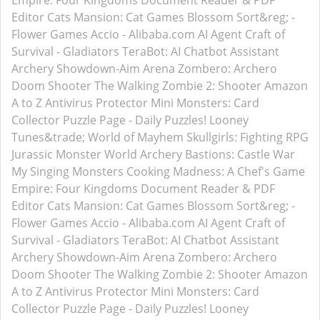
Empire: Four Kingdoms
Document Reader & PDF
Editor
Cats Mansion: Cat Games
Blossom Sort&reg; -
Flower Games
Accio - Alibaba.com AI Agent
Craft of
Survival - Gladiators
TeraBot: AI Chatbot Assistant
Archery Showdown-Aim Arena
Zombero: Archero
Doom Shooter
The Walking Zombie 2: Shooter
Amazon
A to Z
Antivirus Protector
Mini Monsters: Card
Collector
Puzzle Page - Daily Puzzles!
Looney
Tunes&trade; World of Mayhem
Skullgirls: Fighting RPG
Jurassic Monster World
Archery Bastions: Castle War
My Singing Monsters
Cooking Madness: A Chef's Game
Empire: Four Kingdoms
Document Reader & PDF
Editor
Cats Mansion: Cat Games
Blossom Sort&reg; -
Flower Games
Accio - Alibaba.com AI Agent
Craft of
Survival - Gladiators
TeraBot: AI Chatbot Assistant
Archery Showdown-Aim Arena
Zombero: Archero
Doom Shooter
The Walking Zombie 2: Shooter
Amazon
A to Z
Antivirus Protector
Mini Monsters: Card
Collector
Puzzle Page - Daily Puzzles!
Looney