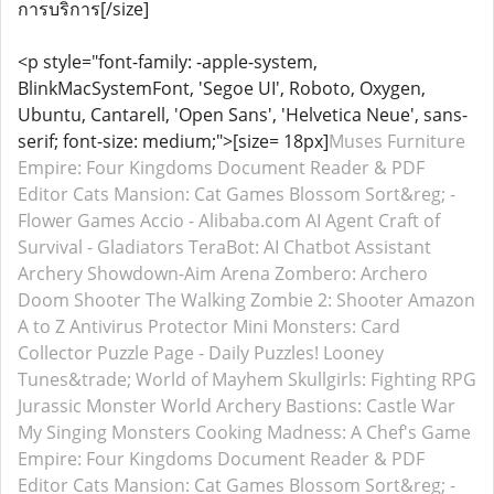
การบริการ[/size]
<p style="font-family: -apple-system,
BlinkMacSystemFont, 'Segoe UI', Roboto, Oxygen,
Ubuntu, Cantarell, 'Open Sans', 'Helvetica Neue', sans-
serif; font-size: medium;">[size= 18px]
Muses Furniture
Empire: Four Kingdoms
Document Reader & PDF
Editor
Cats Mansion: Cat Games
Blossom Sort&reg; -
Flower Games
Accio - Alibaba.com AI Agent
Craft of
Survival - Gladiators
TeraBot: AI Chatbot Assistant
Archery Showdown-Aim Arena
Zombero: Archero
Doom Shooter
The Walking Zombie 2: Shooter
Amazon
A to Z
Antivirus Protector
Mini Monsters: Card
Collector
Puzzle Page - Daily Puzzles!
Looney
Tunes&trade; World of Mayhem
Skullgirls: Fighting RPG
Jurassic Monster World
Archery Bastions: Castle War
My Singing Monsters
Cooking Madness: A Chef's Game
Empire: Four Kingdoms
Document Reader & PDF
Editor
Cats Mansion: Cat Games
Blossom Sort&reg; -