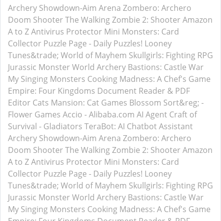
Archery Showdown-Aim Arena
Zombero: Archero
Doom Shooter
The Walking Zombie 2: Shooter
Amazon
A to Z
Antivirus Protector
Mini Monsters: Card
Collector
Puzzle Page - Daily Puzzles!
Looney
Tunes&trade; World of Mayhem
Skullgirls: Fighting RPG
Jurassic Monster World
Archery Bastions: Castle War
My Singing Monsters
Cooking Madness: A Chef's Game
Empire: Four Kingdoms
Document Reader & PDF
Editor
Cats Mansion: Cat Games
Blossom Sort&reg; -
Flower Games
Accio - Alibaba.com AI Agent
Craft of
Survival - Gladiators
TeraBot: AI Chatbot Assistant
Archery Showdown-Aim Arena
Zombero: Archero
Doom Shooter
The Walking Zombie 2: Shooter
Amazon
A to Z
Antivirus Protector
Mini Monsters: Card
Collector
Puzzle Page - Daily Puzzles!
Looney
Tunes&trade; World of Mayhem
Skullgirls: Fighting RPG
Jurassic Monster World
Archery Bastions: Castle War
My Singing Monsters
Cooking Madness: A Chef's Game