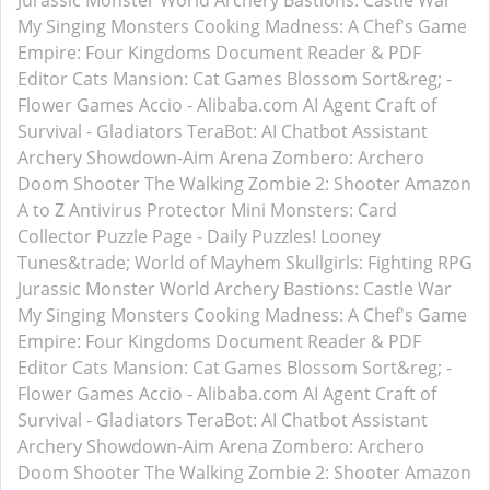
Jurassic Monster World
Archery Bastions: Castle War
My Singing Monsters
Cooking Madness: A Chef's Game
Empire: Four Kingdoms
Document Reader & PDF
Editor
Cats Mansion: Cat Games
Blossom Sort&reg; -
Flower Games
Accio - Alibaba.com AI Agent
Craft of
Survival - Gladiators
TeraBot: AI Chatbot Assistant
Archery Showdown-Aim Arena
Zombero: Archero
Doom Shooter
The Walking Zombie 2: Shooter
Amazon
A to Z
Antivirus Protector
Mini Monsters: Card
Collector
Puzzle Page - Daily Puzzles!
Looney
Tunes&trade; World of Mayhem
Skullgirls: Fighting RPG
Jurassic Monster World
Archery Bastions: Castle War
My Singing Monsters
Cooking Madness: A Chef's Game
Empire: Four Kingdoms
Document Reader & PDF
Editor
Cats Mansion: Cat Games
Blossom Sort&reg; -
Flower Games
Accio - Alibaba.com AI Agent
Craft of
Survival - Gladiators
TeraBot: AI Chatbot Assistant
Archery Showdown-Aim Arena
Zombero: Archero
Doom Shooter
The Walking Zombie 2: Shooter
Amazon