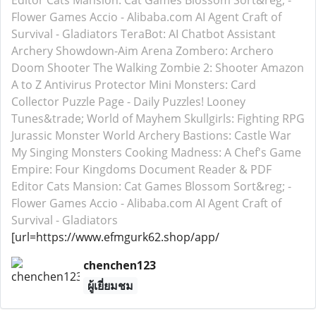
Editor
Cats Mansion: Cat Games
Blossom Sort&reg; -
Flower Games
Accio - Alibaba.com AI Agent
Craft of
Survival - Gladiators
TeraBot: AI Chatbot Assistant
Archery Showdown-Aim Arena
Zombero: Archero
Doom Shooter
The Walking Zombie 2: Shooter
Amazon
A to Z
Antivirus Protector
Mini Monsters: Card
Collector
Puzzle Page - Daily Puzzles!
Looney
Tunes&trade; World of Mayhem
Skullgirls: Fighting RPG
Jurassic Monster World
Archery Bastions: Castle War
My Singing Monsters
Cooking Madness: A Chef's Game
Empire: Four Kingdoms
Document Reader & PDF
Editor
Cats Mansion: Cat Games
Blossom Sort&reg; -
Flower Games
Accio - Alibaba.com AI Agent
Craft of
Survival - Gladiators
[url=https://www.efmgurk62.shop/app/
chenchen123
ผู้เยี่ยมชม