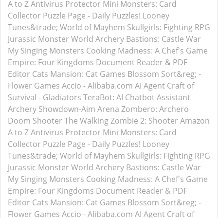
A to Z
Antivirus Protector
Mini Monsters: Card
Collector
Puzzle Page - Daily Puzzles!
Looney
Tunes&trade; World of Mayhem
Skullgirls: Fighting RPG
Jurassic Monster World
Archery Bastions: Castle War
My Singing Monsters
Cooking Madness: A Chef's Game
Empire: Four Kingdoms
Document Reader & PDF
Editor
Cats Mansion: Cat Games
Blossom Sort&reg; -
Flower Games
Accio - Alibaba.com AI Agent
Craft of
Survival - Gladiators
TeraBot: AI Chatbot Assistant
Archery Showdown-Aim Arena
Zombero: Archero
Doom Shooter
The Walking Zombie 2: Shooter
Amazon
A to Z
Antivirus Protector
Mini Monsters: Card
Collector
Puzzle Page - Daily Puzzles!
Looney
Tunes&trade; World of Mayhem
Skullgirls: Fighting RPG
Jurassic Monster World
Archery Bastions: Castle War
My Singing Monsters
Cooking Madness: A Chef's Game
Empire: Four Kingdoms
Document Reader & PDF
Editor
Cats Mansion: Cat Games
Blossom Sort&reg; -
Flower Games
Accio - Alibaba.com AI Agent
Craft of