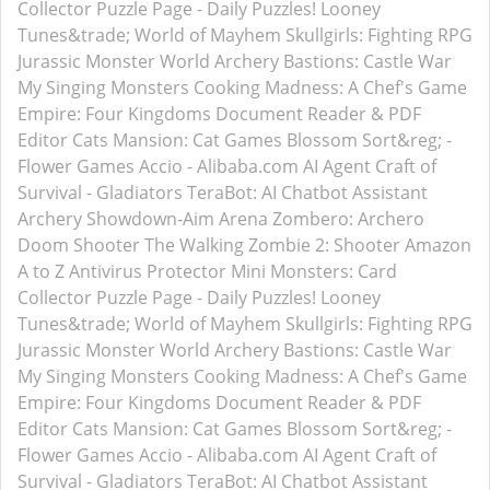
Collector
Puzzle Page - Daily Puzzles!
Looney
Tunes&trade; World of Mayhem
Skullgirls: Fighting RPG
Jurassic Monster World
Archery Bastions: Castle War
My Singing Monsters
Cooking Madness: A Chef's Game
Empire: Four Kingdoms
Document Reader & PDF
Editor
Cats Mansion: Cat Games
Blossom Sort&reg; -
Flower Games
Accio - Alibaba.com AI Agent
Craft of
Survival - Gladiators
TeraBot: AI Chatbot Assistant
Archery Showdown-Aim Arena
Zombero: Archero
Doom Shooter
The Walking Zombie 2: Shooter
Amazon
A to Z
Antivirus Protector
Mini Monsters: Card
Collector
Puzzle Page - Daily Puzzles!
Looney
Tunes&trade; World of Mayhem
Skullgirls: Fighting RPG
Jurassic Monster World
Archery Bastions: Castle War
My Singing Monsters
Cooking Madness: A Chef's Game
Empire: Four Kingdoms
Document Reader & PDF
Editor
Cats Mansion: Cat Games
Blossom Sort&reg; -
Flower Games
Accio - Alibaba.com AI Agent
Craft of
Survival - Gladiators
TeraBot: AI Chatbot Assistant