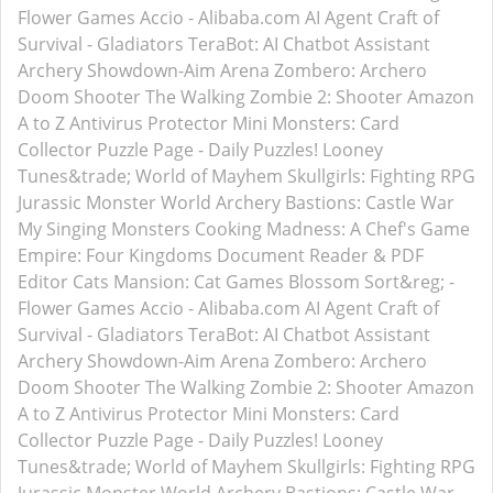
Flower Games
Accio - Alibaba.com AI Agent
Craft of
Survival - Gladiators
TeraBot: AI Chatbot Assistant
Archery Showdown-Aim Arena
Zombero: Archero
Doom Shooter
The Walking Zombie 2: Shooter
Amazon
A to Z
Antivirus Protector
Mini Monsters: Card
Collector
Puzzle Page - Daily Puzzles!
Looney
Tunes&trade; World of Mayhem
Skullgirls: Fighting RPG
Jurassic Monster World
Archery Bastions: Castle War
My Singing Monsters
Cooking Madness: A Chef's Game
Empire: Four Kingdoms
Document Reader & PDF
Editor
Cats Mansion: Cat Games
Blossom Sort&reg; -
Flower Games
Accio - Alibaba.com AI Agent
Craft of
Survival - Gladiators
TeraBot: AI Chatbot Assistant
Archery Showdown-Aim Arena
Zombero: Archero
Doom Shooter
The Walking Zombie 2: Shooter
Amazon
A to Z
Antivirus Protector
Mini Monsters: Card
Collector
Puzzle Page - Daily Puzzles!
Looney
Tunes&trade; World of Mayhem
Skullgirls: Fighting RPG