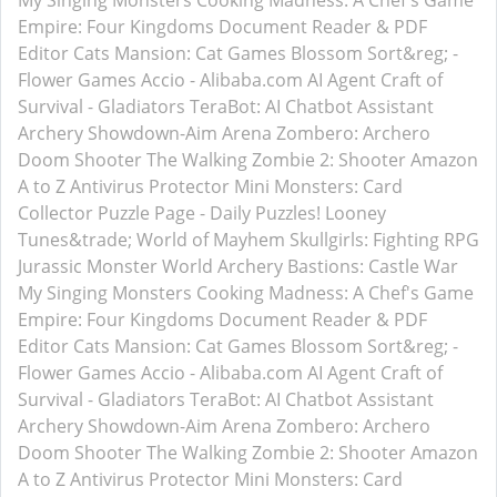
My Singing Monsters
Cooking Madness: A Chef's Game
Empire: Four Kingdoms
Document Reader & PDF
Editor
Cats Mansion: Cat Games
Blossom Sort&reg; -
Flower Games
Accio - Alibaba.com AI Agent
Craft of
Survival - Gladiators
TeraBot: AI Chatbot Assistant
Archery Showdown-Aim Arena
Zombero: Archero
Doom Shooter
The Walking Zombie 2: Shooter
Amazon
A to Z
Antivirus Protector
Mini Monsters: Card
Collector
Puzzle Page - Daily Puzzles!
Looney
Tunes&trade; World of Mayhem
Skullgirls: Fighting RPG
Jurassic Monster World
Archery Bastions: Castle War
My Singing Monsters
Cooking Madness: A Chef's Game
Empire: Four Kingdoms
Document Reader & PDF
Editor
Cats Mansion: Cat Games
Blossom Sort&reg; -
Flower Games
Accio - Alibaba.com AI Agent
Craft of
Survival - Gladiators
TeraBot: AI Chatbot Assistant
Archery Showdown-Aim Arena
Zombero: Archero
Doom Shooter
The Walking Zombie 2: Shooter
Amazon
A to Z
Antivirus Protector
Mini Monsters: Card