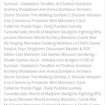
Survival - Gladiators
TeraBot: AI Chatbot Assistant
Archery Showdown-Aim Arena
Zombero: Archero
Doom Shooter
The Walking Zombie 2: Shooter
Amazon
A to Z
Antivirus Protector
Mini Monsters: Card
Collector
Puzzle Page - Daily Puzzles!
Looney
Tunes&trade; World of Mayhem
Skullgirls: Fighting RPG
Jurassic Monster World
Archery Bastions: Castle War
My Singing Monsters
Cooking Madness: A Chef's Game
Empire: Four Kingdoms
Document Reader & PDF
Editor
Cats Mansion: Cat Games
Blossom Sort&reg; -
Flower Games
Accio - Alibaba.com AI Agent
Craft of
Survival - Gladiators
TeraBot: AI Chatbot Assistant
Archery Showdown-Aim Arena
Zombero: Archero
Doom Shooter
The Walking Zombie 2: Shooter
Amazon
A to Z
Antivirus Protector
Mini Monsters: Card
Collector
Puzzle Page - Daily Puzzles!
Looney
Tunes&trade; World of Mayhem
Skullgirls: Fighting RPG
Jurassic Monster World
Archery Bastions: Castle War