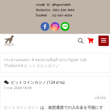
Line@ ID :
@hyperlabth
ติดต่อด่วน :
082-326-1663
โทรศัพท์ :
02-561-4054
กระดานสนทนา
>
สอบถามสินค้าจาก Hyper Lab
Thailand
>
ビットコインカジノ
ビットコインカジノ
(124 อ่าน)
1 ก.พ. 2569 18:39
แจ้งลบ
ビットコインカジノ
は、仮想通貨での入出金を可能にす