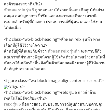
ลงตัวของรสชาติ</h2>
หัวพอด relx รุ่น 5
ถูกออกแบบให้จ่ายกลิ่นและฟีลสูบได้อย่าง
สมดุล ลดปัญหาการรั่วซึม และคงความคงที่ของรสชาติ
เหมาะสำหรับผู้ที่ต้องการประสบการณ์ที่นุ่มนวลและใช้งาน
ได้ต่อเนื่อง
<h2 class="wp-block-heading">หัวพอด relx รุ่นห้า ทาง
เลือกที่ผู้ใช้ไว้วางใจ</h2>
สำหรับผู้ที่คุ้นเคยกับคำว่า
หัวพอด relx รุ่นห้า
จะทราบดีถึง
คุณภาพที่ผ่านการพิสูจน์จากผู้ใช้จริง ด้วยโครงสร้างภายในที่
พัฒนาให้เสถียรยิ่งขึ้น จึงเป็นตัวเลือกยอดนิยมของผู้ที่ให้ความ
สำคัญกับความสม่ำเสมอ
<figure class="wp-block-image aligncenter is-resized">
</figure>
<h2 class="wp-block-heading">relx รุ่น 6 ก้าวล้ำด้วย
เทคโนโลยีอัจฉริยะ</h2>
relx รุ่น 6
คือการยกระดับประสบการณ์สูบด้วยระบบควบคุม