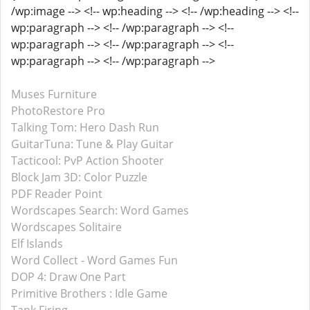
/wp:image --> <!-- wp:heading --> <!-- /wp:heading --> <!--
wp:paragraph --> <!-- /wp:paragraph --> <!--
wp:paragraph --> <!-- /wp:paragraph --> <!--
wp:paragraph --> <!-- /wp:paragraph -->
Muses Furniture
PhotoRestore Pro
Talking Tom: Hero Dash Run
GuitarTuna: Tune & Play Guitar
Tacticool: PvP Action Shooter
Block Jam 3D: Color Puzzle
PDF Reader Point
Wordscapes Search: Word Games
Wordscapes Solitaire
Elf Islands
Word Collect - Word Games Fun
DOP 4: Draw One Part
Primitive Brothers : Idle Game