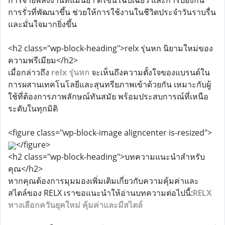
การจ่ายพลังงานที่แม่นยำ ดีไซน์โฉบเฉี่ยว และการป้องกัน
การรั่วที่พัฒนาขึ้น ช่วยให้การใช้งานในชีวิตประจำวันราบรื่น
และมั่นใจมากยิ่งขึ้น
<h2 class="wp-block-heading">relx รุ่นหก นิยามใหม่ของ
ความพรีเมียม</h2>
เมื่อกล่าวถึง
relx รุ่นหก
จะเห็นถึงความตั้งใจของแบรนด์ใน
การผสานเทคโนโลยีและสุนทรียภาพเข้าด้วยกัน เหมาะกับผู้
ใช้ที่ต้องการภาพลักษณ์ทันสมัย พร้อมประสบการณ์ที่เหนือ
ระดับในทุกมิติ
<figure class="wp-block-image aligncenter is-resized">
</figure>
<h2 class="wp-block-heading">บทความแนะนำสำหรับ
คุณ</h2>
หากคุณต้องการมุมมองเพิ่มเติมเกี่ยวกับความคุ้มค่าและ
สไตล์ของ RELX เราขอแนะนำให้อ่านบทความต่อไปนี้:
RELX
ทางเลือกควันยุคใหม่ คุ้มค่าและมีสไตล์