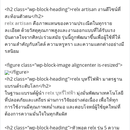
<h2 class="wp-block-heading">relx artisan งานดีไซน์ที่
สะท้อนตัวตน</h2>
relx artisan
คือภาพแทนของความประณีตในทุกราย
ละเอียด ด้วยวัสดุคุณภาพสูงและงานออกแบบที่ได้รับแรง
บันดาลใจจากศิลปะร่วมสมัย รุ่นนี้ถูกพัฒนาขึ้นเพื่อผู้ใช้ที่ให้
ความสำคัญกับสไตล์ ความหรูหรา และความแตกต่างอย่างมี
รสนิยม
<figure class="wp-block-image aligncenter is-resized">
</figure>
<h2 class="wp-block-heading">relx บุหรี่ไฟฟ้า มาตรฐาน
แบรนด์ระดับโลก</h2>
ในฐานะแบรนด์ผู้นำ
relx บุหรี่ไฟฟ้า
มุ่งมั่นพัฒนาเทคโนโลยี
ที่ปลอดภัยและเสถียร ผ่านการวิจัยอย่างต่อเนื่อง เพื่อให้ทุก
การใช้งานมีคุณภาพสม่ำเสมอ และตอบโจทย์ผู้ใช้ยุคใหม่ที่
ต้องการความมั่นใจในทุกสัมผัส
<h2 class="wp-block-heading">หัวพอด relx รุ่น 5 ความ