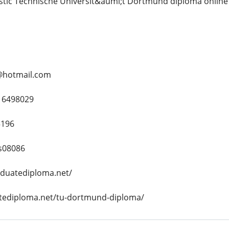
istic Technische Universit&auml;t Dortmund diploma online
@hotmail.com
16498029
5196
s08086
aduatediploma.net/
uatediploma.net/tu-dortmund-diploma/