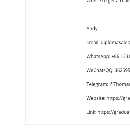
Where to get a real
Andy
Email: diplomasale
WhatsApp: +86 133
WeChat/QQ: 36259
Telegram: @Thoma
Website: https://gr
Link: https://grad