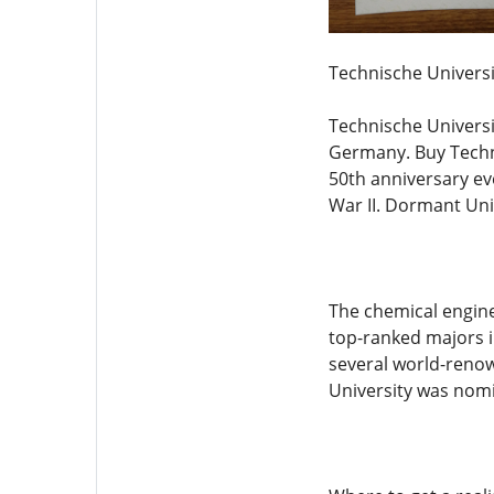
Technische Univers
Technische Universi
Germany. Buy Technis
50th anniversary ev
War II. Dormant Univ
The chemical engine
top-ranked majors 
several world-renow
University was nomi