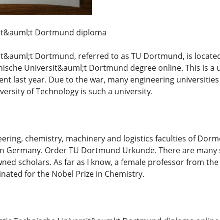
it&auml;t Dortmund diploma
t&auml;t Dortmund, referred to as TU Dortmund, is locate
che Universit&auml;t Dortmund degree online. This is a unive
ent last year. Due to the war, many engineering universitie
ersity of Technology is such a university.
ering, chemistry, machinery and logistics faculties of Dor
in Germany. Order TU Dortmund Urkunde. There are many sci
ned scholars. As far as I know, a female professor from th
nated for the Nobel Prize in Chemistry.