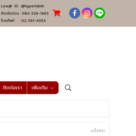
Line@ ID :
@hyperlabth
ติดต่อด่วน :
082-326-1663
โทรศัพท์ :
02-561-4054
ติดต่อเรา
เพิ่มเติม
แจ้งลบ