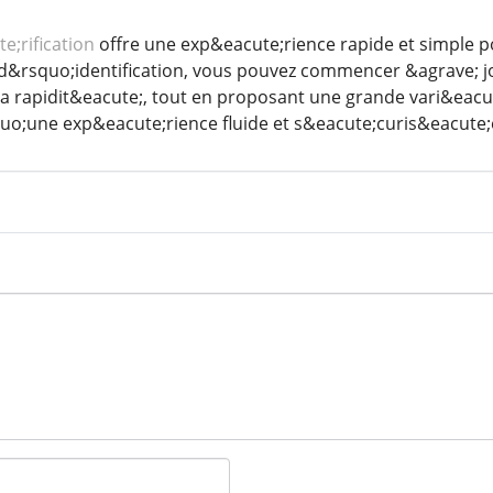
e;rification
offre une exp&eacute;rience rapide et simple p
&rsquo;identification, vous pouvez commencer &agrave; 
 la rapidit&eacute;, tout en proposant une grande vari&eacut
uo;une exp&eacute;rience fluide et s&eacute;curis&eacute;