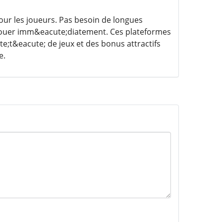
our les joueurs. Pas besoin de longues
jouer imm&eacute;diatement. Ces plateformes
e;t&eacute; de jeux et des bonus attractifs
e.