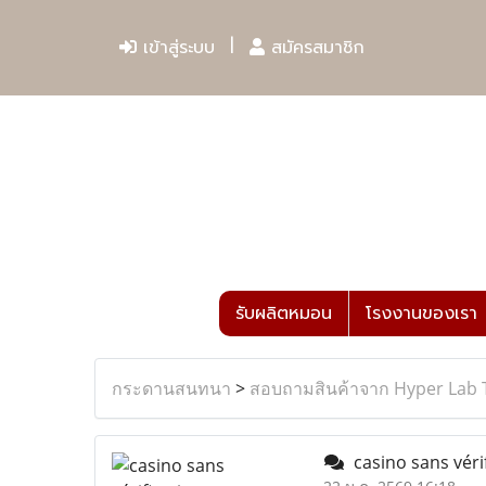
เข้าสู่ระบบ
สมัครสมาชิก
รับผลิตหมอน
โรงงานของเรา
กระดานสนทนา
>
สอบถามสินค้าจาก Hyper Lab 
casino sans véri