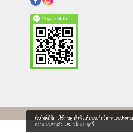
@hyperlabth
เว็บไซต์นี้มีการใช้งานคุกกี้ เพื่อเพิ่มประสิทธิภาพและประส
ความเป็นส่วนตัว
และ
นโยบายคุกกี้