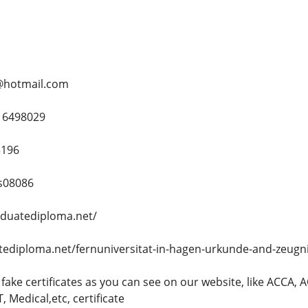
@hotmail.com
16498029
5196
s08086
aduatediploma.net/
atediploma.net/fernuniversitat-in-hagen-urkunde-and-zeugn
 fake certificates as you can see on our website, like ACCA, 
 Medical,etc, certificate