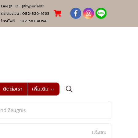
Line@ ID :
@hyperlabth
ติดต่อด่วน :
082-326-1663
โทรศัพท์ :
02-561-4054
ติดต่อเรา
เพิ่มเติม
and Zeugnis
แจ้งลบ