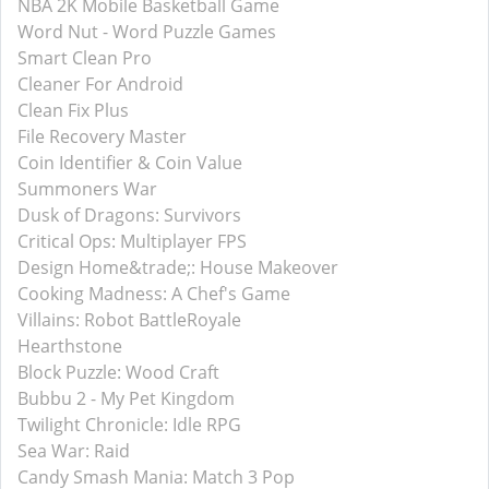
NBA 2K Mobile Basketball Game
Word Nut - Word Puzzle Games
Smart Clean Pro
Cleaner For Android
Clean Fix Plus
File Recovery Master
Coin Identifier & Coin Value
Summoners War
Dusk of Dragons: Survivors
Critical Ops: Multiplayer FPS
Design Home&trade;: House Makeover
Cooking Madness: A Chef's Game
Villains: Robot BattleRoyale
Hearthstone
Block Puzzle: Wood Craft
Bubbu 2 - My Pet Kingdom
Twilight Chronicle: Idle RPG
Sea War: Raid
Candy Smash Mania: Match 3 Pop