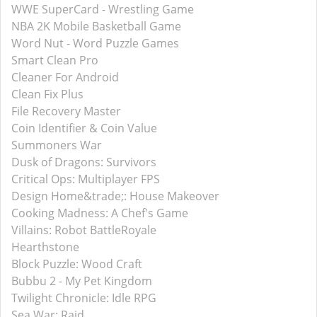
WWE SuperCard - Wrestling Game
NBA 2K Mobile Basketball Game
Word Nut - Word Puzzle Games
Smart Clean Pro
Cleaner For Android
Clean Fix Plus
File Recovery Master
Coin Identifier & Coin Value
Summoners War
Dusk of Dragons: Survivors
Critical Ops: Multiplayer FPS
Design Home&trade;: House Makeover
Cooking Madness: A Chef's Game
Villains: Robot BattleRoyale
Hearthstone
Block Puzzle: Wood Craft
Bubbu 2 - My Pet Kingdom
Twilight Chronicle: Idle RPG
Sea War: Raid