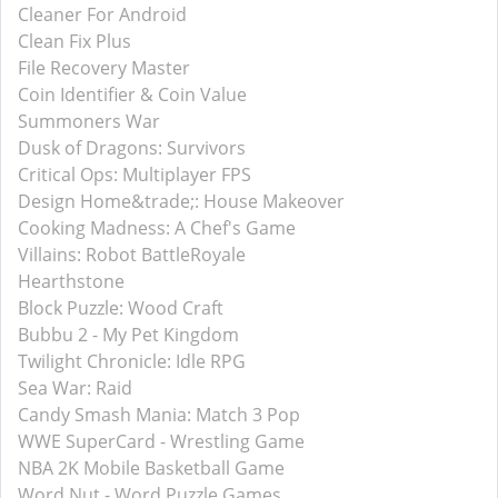
Cleaner For Android
Clean Fix Plus
File Recovery Master
Coin Identifier & Coin Value
Summoners War
Dusk of Dragons: Survivors
Critical Ops: Multiplayer FPS
Design Home&trade;: House Makeover
Cooking Madness: A Chef's Game
Villains: Robot BattleRoyale
Hearthstone
Block Puzzle: Wood Craft
Bubbu 2 - My Pet Kingdom
Twilight Chronicle: Idle RPG
Sea War: Raid
Candy Smash Mania: Match 3 Pop
WWE SuperCard - Wrestling Game
NBA 2K Mobile Basketball Game
Word Nut - Word Puzzle Games