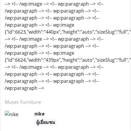
--> <!-- /wp:image --> <!-- wp:paragraph --> <!--
/wp:paragraph --> <!-- wp:paragraph --> <!--
/wp:paragraph --> <!-- wp:paragraph --> <!--
/wp:paragraph --> <!-- wp:image
{"id":6623,"width":"440px","height":"auto","sizeSlug":"full"
--> <!-- /wp:image --> <!-- wp:paragraph --> <!--
/wp:paragraph --> <!-- wp:paragraph --> <!--
/wp:paragraph --> <!-- wp:image
{"id":6624,"width":"439px","height":"auto","sizeSlug":"full"
--> <!-- /wp:image --> <!-- wp:paragraph --> <!--
/wp:paragraph --> <!-- wp:paragraph --> <!--
/wp:paragraph --> <!-- wp:paragraph --> <!--
/wp:paragraph -->
Muses Furniture
nike
ผู้เยี่ยมชม