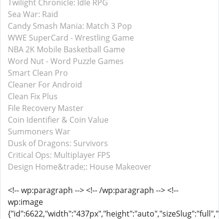
Twilight Chronicle: Idle RPG
Sea War: Raid
Candy Smash Mania: Match 3 Pop
WWE SuperCard - Wrestling Game
NBA 2K Mobile Basketball Game
Word Nut - Word Puzzle Games
Smart Clean Pro
Cleaner For Android
Clean Fix Plus
File Recovery Master
Coin Identifier & Coin Value
Summoners War
Dusk of Dragons: Survivors
Critical Ops: Multiplayer FPS
Design Home&trade;: House Makeover
<!-- wp:paragraph --> <!-- /wp:paragraph --> <!--
wp:image
{"id":6622,"width":"437px","height":"auto","sizeSlug":"full"