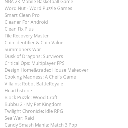
NBA 2K Mobile Basketball Game
Word Nut - Word Puzzle Games
Smart Clean Pro
Cleaner For Android
Clean Fix Plus
File Recovery Master
Coin Identifier & Coin Value
Summoners War
Dusk of Dragons: Survivors
Critical Ops: Multiplayer FPS
Design Home&trade;: House Makeover
Cooking Madness: A Chef's Game
Villains: Robot BattleRoyale
Hearthstone
Block Puzzle: Wood Craft
Bubbu 2 - My Pet Kingdom
Twilight Chronicle: Idle RPG
Sea War: Raid
Candy Smash Mania: Match 3 Pop