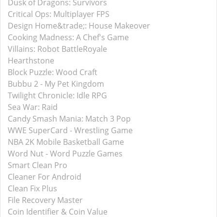
Dusk of Dragons: Survivors
Critical Ops: Multiplayer FPS
Design Home&trade;: House Makeover
Cooking Madness: A Chef's Game
Villains: Robot BattleRoyale
Hearthstone
Block Puzzle: Wood Craft
Bubbu 2 - My Pet Kingdom
Twilight Chronicle: Idle RPG
Sea War: Raid
Candy Smash Mania: Match 3 Pop
WWE SuperCard - Wrestling Game
NBA 2K Mobile Basketball Game
Word Nut - Word Puzzle Games
Smart Clean Pro
Cleaner For Android
Clean Fix Plus
File Recovery Master
Coin Identifier & Coin Value