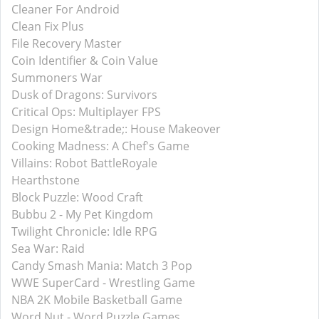
Cleaner For Android
Clean Fix Plus
File Recovery Master
Coin Identifier & Coin Value
Summoners War
Dusk of Dragons: Survivors
Critical Ops: Multiplayer FPS
Design Home&trade;: House Makeover
Cooking Madness: A Chef's Game
Villains: Robot BattleRoyale
Hearthstone
Block Puzzle: Wood Craft
Bubbu 2 - My Pet Kingdom
Twilight Chronicle: Idle RPG
Sea War: Raid
Candy Smash Mania: Match 3 Pop
WWE SuperCard - Wrestling Game
NBA 2K Mobile Basketball Game
Word Nut - Word Puzzle Games