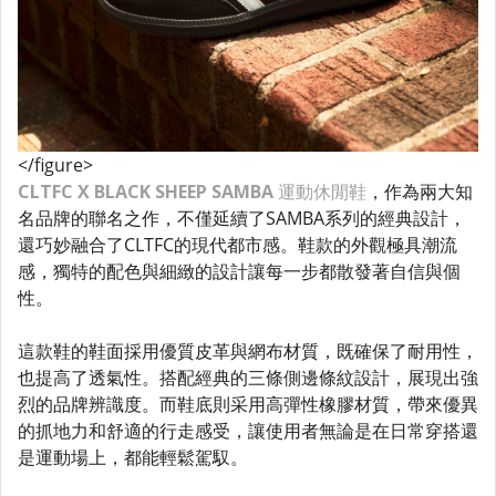
</figure>
CLTFC X BLACK SHEEP SAMBA
運動休閒鞋
，作為兩大知
名品牌的聯名之作，不僅延續了SAMBA系列的經典設計，
還巧妙融合了CLTFC的現代都市感。鞋款的外觀極具潮流
感，獨特的配色與細緻的設計讓每一步都散發著自信與個
性。
這款鞋的鞋面採用優質皮革與網布材質，既確保了耐用性，
也提高了透氣性。搭配經典的三條側邊條紋設計，展現出強
烈的品牌辨識度。而鞋底則采用高彈性橡膠材質，帶來優異
的抓地力和舒適的行走感受，讓使用者無論是在日常穿搭還
是運動場上，都能輕鬆駕馭。