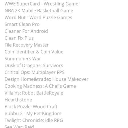
WWE SuperCard - Wrestling Game
NBA 2K Mobile Basketball Game
Word Nut - Word Puzzle Games
Smart Clean Pro
Cleaner For Android
Clean Fix Plus
File Recovery Master
Coin Identifier & Coin Value
Summoners War
Dusk of Dragons: Survivors
Critical Ops: Multiplayer FPS
Design Home&trade;: House Makeover
Cooking Madness: A Chef's Game
Villains: Robot BattleRoyale
Hearthstone
Block Puzzle: Wood Craft
Bubbu 2 - My Pet Kingdom
Twilight Chronicle: Idle RPG
Sea War: Raid