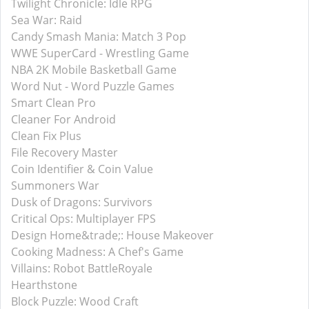
Twilight Chronicle: Idle RPG
Sea War: Raid
Candy Smash Mania: Match 3 Pop
WWE SuperCard - Wrestling Game
NBA 2K Mobile Basketball Game
Word Nut - Word Puzzle Games
Smart Clean Pro
Cleaner For Android
Clean Fix Plus
File Recovery Master
Coin Identifier & Coin Value
Summoners War
Dusk of Dragons: Survivors
Critical Ops: Multiplayer FPS
Design Home&trade;: House Makeover
Cooking Madness: A Chef's Game
Villains: Robot BattleRoyale
Hearthstone
Block Puzzle: Wood Craft