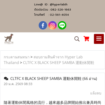
Line@ ID :
@hyperlabth
ติดต่อด่วน :
082-326-1663
โทรศัพท์ :
02-561-4054
กระดานสนทนา
>
สอบถามสินค้าจาก Hyper Lab
Thailand
>
CLTFC X BLACK SHEEP SAMBA 運動休閒鞋
CLTFC X BLACK SHEEP SAMBA 運動休閒鞋
(66 อ่าน)
20 ม.ค. 2569 08:33
แจ้งลบ
隨著運動休閒風格的流行，越來越多品牌開始推出兼具時尚