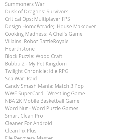
Summoners War
Dusk of Dragons: Survivors
Critical Ops: Multiplayer FPS
Design Home&trade;: House Makeover
Cooking Madness: A Chef's Game
Villains: Robot BattleRoyale
Hearthstone
Block Puzzle: Wood Craft
Bubbu 2 - My Pet Kingdom
Twilight Chronicle: Idle RPG
Sea War: Raid
Candy Smash Mania: Match 3 Pop
WWE SuperCard - Wrestling Game
NBA 2K Mobile Basketball Game
Word Nut - Word Puzzle Games
Smart Clean Pro
Cleaner For Android
Clean Fix Plus
File Recovery Master