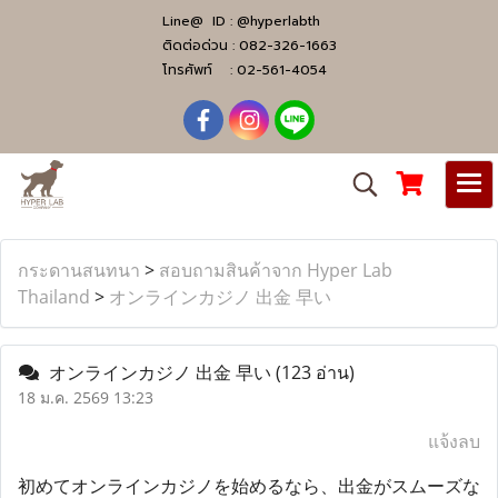
Line@ ID :
@hyperlabth
ติดต่อด่วน :
082-326-1663
โทรศัพท์ :
02-561-4054
กระดานสนทนา
>
สอบถามสินค้าจาก Hyper Lab
Thailand
>
オンラインカジノ 出金 早い
オンラインカジノ 出金 早い
(123 อ่าน)
18 ม.ค. 2569 13:23
แจ้งลบ
初めてオンラインカジノを始めるなら、出金がスムーズな