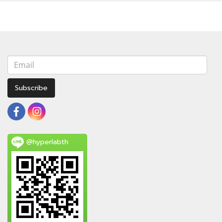
Subscribe
@hyperlabth