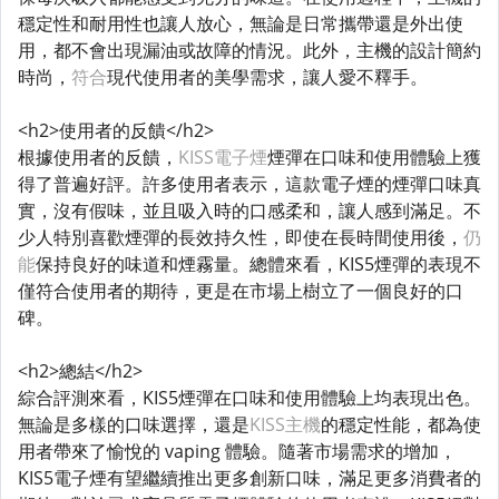
穩定性和耐用性也讓人放心，無論是日常攜帶還是外出使
用，都不會出現漏油或故障的情況。此外，主機的設計簡約
時尚，
符合
現代使用者的美學需求，讓人愛不釋手。
<h2>使用者的反饋</h2>
根據使用者的反饋，
KISS電子煙
煙彈在口味和使用體驗上獲
得了普遍好評。許多使用者表示，這款電子煙的煙彈口味真
實，沒有假味，並且吸入時的口感柔和，讓人感到滿足。不
少人特別喜歡煙彈的長效持久性，即使在長時間使用後，
仍
能
保持良好的味道和煙霧量。總體來看，KIS5煙彈的表現不
僅符合使用者的期待，更是在市場上樹立了一個良好的口
碑。
<h2>總結</h2>
綜合評測來看，KIS5煙彈在口味和使用體驗上均表現出色。
無論是多樣的口味選擇，還是
KISS主機
的穩定性能，都為使
用者帶來了愉悅的 vaping 體驗。隨著市場需求的增加，
KIS5電子煙有望繼續推出更多創新口味，滿足更多消費者的