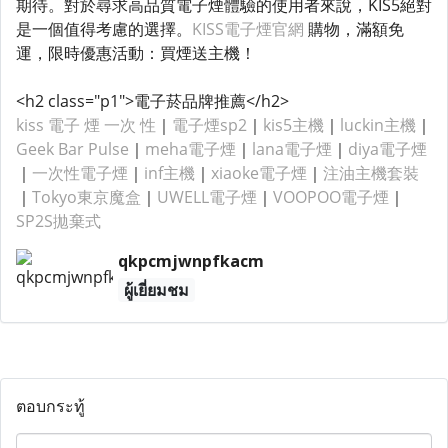
期待。對於尋求高品質電子煙體驗的使用者來說，KIS5絕對
是一個值得考慮的選擇。
KISS電子煙官網
購物，滿額免
運，限時優惠活動：買煙送主機！
<h2 class="p1">電子菸品牌推薦</h2>
kiss 電子 煙 一次 性
｜
電子煙sp2
｜
kis5主機
｜
luckin主機
｜
Geek Bar Pulse
｜
meha電子煙
｜
lana電子煙
｜
diya電子煙
｜
一次性電子煙
｜
inf主機
｜
xiaoke電子煙
｜
注油主機套裝
｜
Tokyo東京魔盒
｜
UWELL電子煙
｜
VOOPOO電子煙
｜
SP2S拋棄式
qkpcmjwnpfkacm
ผู้เยี่ยมชม
ตอบกระทู้