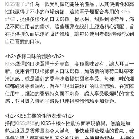
KIS5電子煙
作為一款受到廣泛關注的產品，以其便攜性和高
性能贏得了不小的市場份額。這款電子煙配合專用的
KISS
煙彈
，提供多樣化的口味選擇，從水果、甜點到薄荷等，滿
足不同使用者的需求。這些煙彈在設計上經過精心調配，旨
在提供持久而純淨的吸煙體驗，讓每位使用者都能輕鬆找到
自己喜愛的口味。
<h2>多樣口味的體驗</h2>
KIS5
煙彈的口味選擇十分豐富，各種風味皆有，讓人耳目一
新。使用者可以根據個人口味選擇，如清新的薄荷口味帶來
清涼感，或是濃郁的香草味道提供甜蜜享受。每種口味的煙
彈都經過專業調配，旨在呈現出最純正的
味覺
體驗。在實際
使用中，煙油的香氣持久而不刺鼻，讓人享受吸煙時的愉悅
感，並且吸入時的平滑度也使得整體體驗更加舒適。
<h2>KIS5主機的性能表現</h2>
搭配
KIS5煙彈
的 KIS5主機在性能方面表現優異。無論是加
熱速度還是雲霧量都令人滿意，能快速釋放煙油的香氣，確
保每次吸入都能感受到充分的味道。在使用過程中，主機的