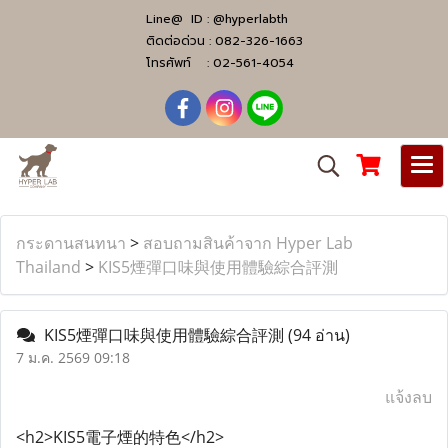
Line@ ID :
@hyperlabth
ติดต่อด่วน :
082-326-1663
โทรศัพท์ :
02-561-4054
กระดานสนทนา
>
สอบถามสินค้าจาก Hyper Lab
Thailand
>
KIS5煙彈口味與使用體驗綜合評測
KIS5煙彈口味與使用體驗綜合評測
(94 อ่าน)
7 ม.ค. 2569 09:18
แจ้งลบ
<h2>KIS5電子煙的特色</h2>