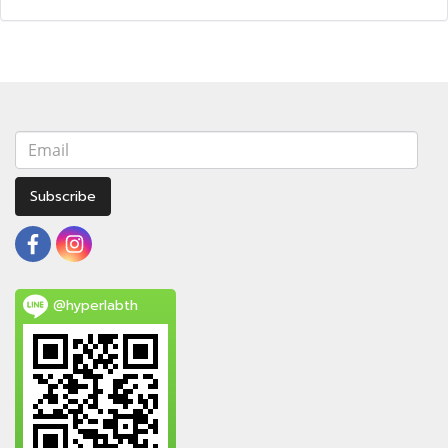
Subscribe
@hyperlabth