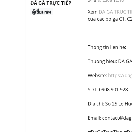
24 ธ.ค. 2568 12:16
ĐÁ GÀ TRỰC TIẾP
ผู้เยี่ยมชม
Xem
DA GA TRUC TI
cua cac bo ga C1, C2
Thong tin lien he:
Thuong hieu: DA GA
Website:
https://da
SDT: 0908.901.928
Dia chi: So 25 Le H
Email: contact@daga