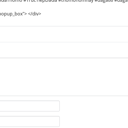
aGaThomo #TrucTiepDaGa #thomohomnay #daga88 #dagav
_popup_box"> </div>