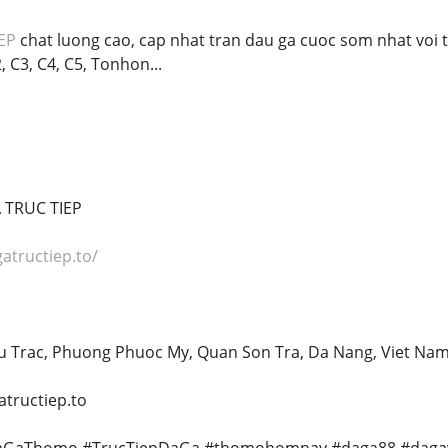
EP
chat luong cao, cap nhat tran dau ga cuoc som nhat voi t
, C3, C4, C5, Tonhon...
 TRUC TIEP
gatructiep.to/
uu Trac, Phuong Phuoc My, Quan Son Tra, Da Nang, Viet Na
tructiep.to