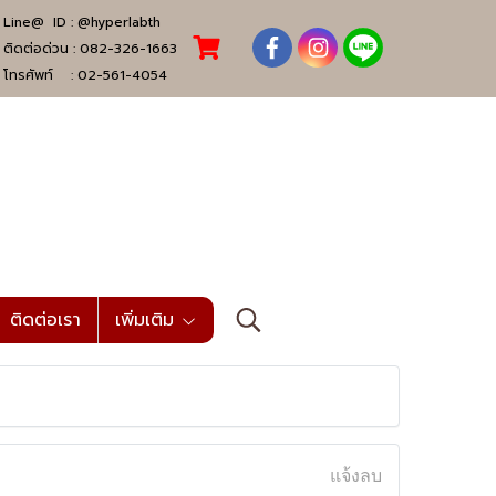
Line@ ID :
@hyperlabth
ติดต่อด่วน :
082-326-1663
โทรศัพท์ :
02-561-4054
ติดต่อเรา
เพิ่มเติม
แจ้งลบ