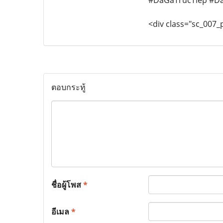
#DaGaTrucTiep #D
<div class="sc_007
ตอบกระทู้
ชื่อผู้โพส
*
อีเมล
*