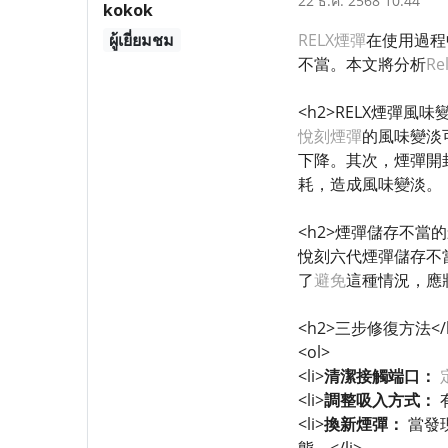
22 ธ.ค. 2568 10:44
kokok
ผู้เยี่ยมชม
RELX煙彈
在使用過程
不當。本文將分析
R
<h2>RELX煙彈風味
悅刻煙彈
的風味變淡
下降。其次，煙彈開
耗，造成風味變淡。
<h2>煙彈儲存不當的影
悅刻六代煙彈儲存不
了
避免
這種情況，應
<h2>三步修復方法</
<ol>
<li>
清潔接觸端口：
<li>
調整吸入方式：
<li>
換新煙彈：
當發