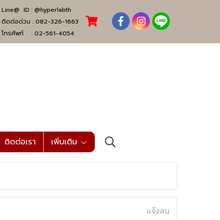
Line@ ID :
@hyperlabth
ติดต่อด่วน :
082-326-1663
โทรศัพท์ :
02-561-4054
ติดต่อเรา
เพิ่มเติม
แจ้งลบ