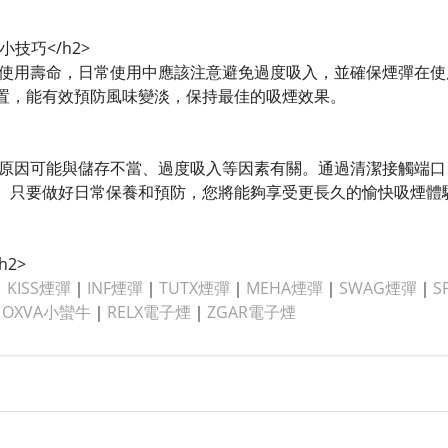
小技巧</h2>
彈的使用壽命，日常使用中應該注意避免過度吸入，並確保煙彈在
置，能有效預防風味變淡，保持最佳的吸煙效果。
淡的原因可能與儲存不當、過度吸入等因素有關。通過清潔接觸端
。只要做好日常保養和預防，您將能夠享受更長久的愉快吸煙體驗
h2>
｜
KISS煙彈
｜
INF煙彈
｜
TUTX煙彈
｜
MEHA煙彈
｜
SWAG煙彈
｜
S
｜
OXVA小蠻牛
｜
RELX電子煙
｜
ZGAR電子煙