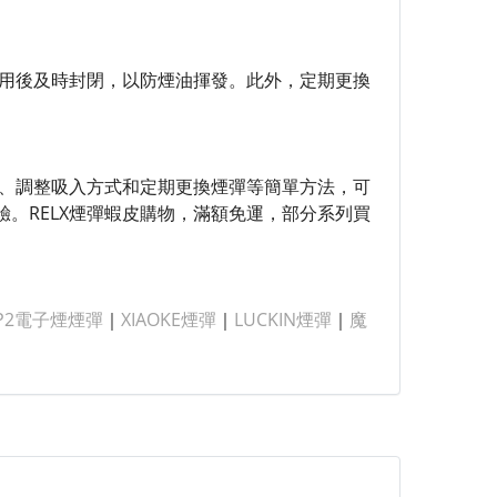
使用後及時封閉，以防煙油揮發。此外，定期更換
口、調整吸入方式和定期更換煙彈等簡單方法，可
。RELX煙彈蝦皮購物，滿額免運，部分系列買
P2電子煙煙彈
｜
XIAOKE煙彈
｜
LUCKIN煙彈
｜
魔