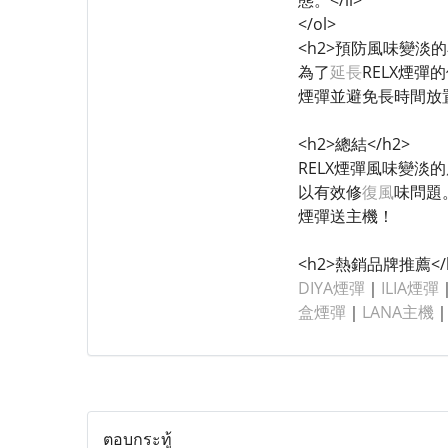
態。</li>
</ol>
<h2>預防風味變淡的
為了
延長
RELX煙
煙彈並避免長時間放
<h2>總結</h2>
RELX煙彈風味變
以有效修
復風
味問題
煙彈送主機！
<h2>熱銷品牌推薦</
DIYA煙彈
｜
ILIA煙彈
盒煙彈
｜
LANA主機
ตอบกระทู้