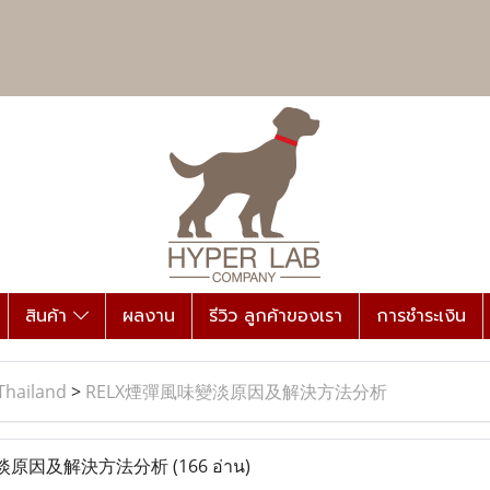
สินค้า
ผลงาน
รีวิว ลูกค้าของเรา
การชำระเงิน
Thailand
>
RELX煙彈風味變淡原因及解決方法分析
變淡原因及解決方法分析
(166 อ่าน)