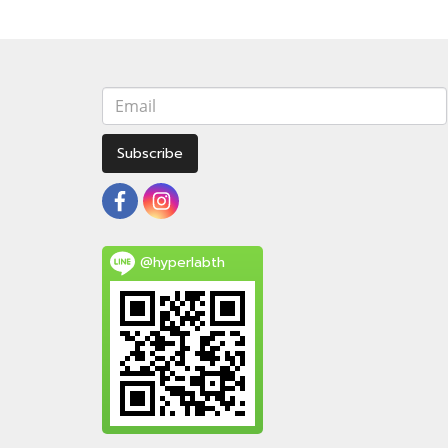
Subscribe
@hyperlabth