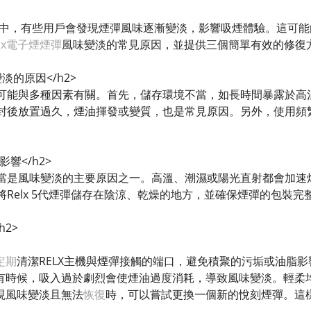
中，有些用戶會發現煙彈風味逐漸變淡，影響吸煙體驗。這可能
elx電子煙煙彈
風味變淡的常見原因，並提供三個簡單有效的修復
變淡的原因</h2>
可能與多種因素有關。首先，儲存環境不當，如長時間暴露於高
封後放置過久，煙油揮發或變質，也是常見原因。另外，使用頻
響</h2>
當是風味變淡的主要原因之一。高溫、潮濕或陽光直射都會加速
將Relx 5代煙彈儲存在陰涼、乾燥的地方，並確保煙彈的包裝
h2>
定期
清潔RELX主機與煙彈接觸的端口，避免積聚的污垢或油脂影響
有時候，吸入過於劇烈會使煙油過度消耗，導致風味變淡。輕柔均勻
現風味變淡且無法
恢復
時，可以嘗試更換一個新的悅刻煙彈。這