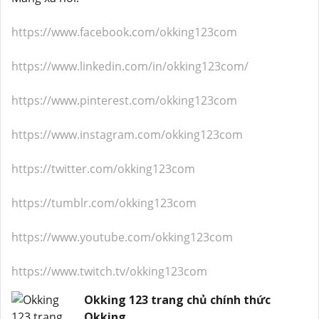
https://www.facebook.com/okking123com
https://www.linkedin.com/in/okking123com/
https://www.pinterest.com/okking123com
https://www.instagram.com/okking123com
https://twitter.com/okking123com
https://tumblr.com/okking123com
https://www.youtube.com/okking123com
https://www.twitch.tv/okking123com
Okking 123 trang chủ chính thức
Okking