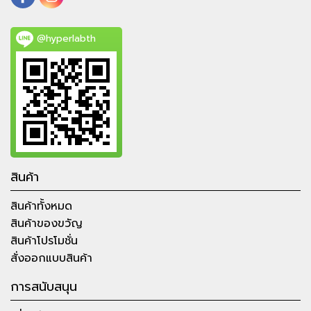
@hyperlabth
สินค้า
สินค้าทั้งหมด
สินค้าของขวัญ
สินค้าโปรโมชั่น
สั่งออกแบบสินค้า
การสนับสนุน