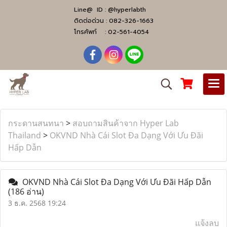
Line@ ID :
@hyperlabth
ติดต่อด่วน :
082-326-1663
โทรศัพท์ :
02-561-4054
กระดานสนทนา
>
สอบถามสินค้าจาก Hyper Lab
Thailand
>
OKVND Nhà Cái Slot Đa Dạng Với Ưu Đãi
Hấp Dẫn
OKVND Nhà Cái Slot Đa Dạng Với Ưu Đãi Hấp Dẫn
(186 อ่าน)
3 ธ.ค. 2568 19:24
แจ้งลบ