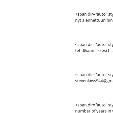
<span dir="auto" sty
nyt alennettuun hi
<span dir="auto" sty
tehd&auml;ksesi ti
<span dir="auto" styl
stevenlaws944@gma
<span dir="auto" styl
number of years in