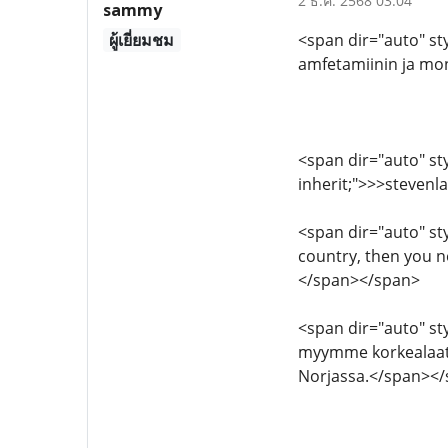
2 ธ.ค. 2568 03:04
sammy
ผู้เยี่ยมชม
<span dir="auto" sty
amfetamiinin ja mo
<span dir="auto" styl
inherit;">>>steve
<span dir="auto" styl
country, then you n
</span></span>
<span dir="auto" sty
myymme korkealaatu
Norjassa.</span><