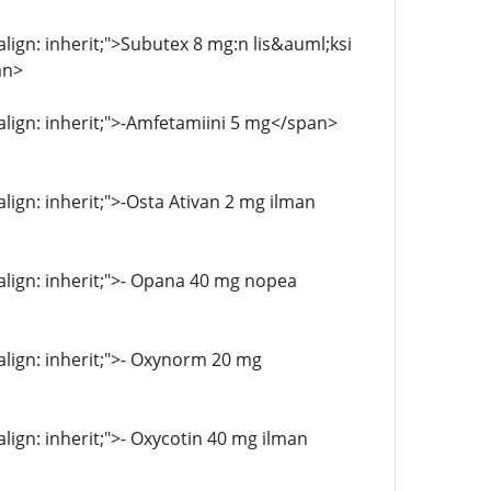
-align: inherit;">Subutex 8 mg:n lis&auml;ksi
an>
l-align: inherit;">-Amfetamiini 5 mg</span>
align: inherit;">-Osta Ativan 2 mg ilman
l-align: inherit;">- Opana 40 mg nopea
-align: inherit;">- Oxynorm 20 mg
align: inherit;">- Oxycotin 40 mg ilman