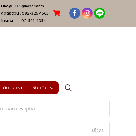
Line@ ID :
@hyperlabth
ติดต่อด่วน :
082-326-1663
โทรศัพท์ :
02-561-4054
ติดต่อเรา
เพิ่มเติม
 ilman reseptiä
แจ้งลบ