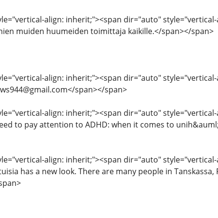
le="vertical-align: inherit;"><span dir="auto" style="vertical
nien muiden huumeiden toimittaja kaikille.</span></span>
e="vertical-align: inherit;"><span dir="auto" style="vertical-
nlaws944@gmail.com</span></span>
e="vertical-align: inherit;"><span dir="auto" style="vertical-a
eed to pay attention to ADHD: when it comes to unih&auml;
le="vertical-align: inherit;"><span dir="auto" style="vertical
isia has a new look. There are many people in Tanskassa, 
/span>