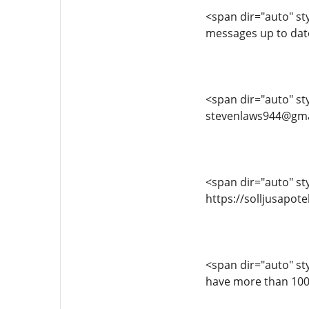
<span dir="auto" sty
messages up to dat
<span dir="auto" styl
stevenlaws944@gma
<span dir="auto" styl
https://solljusapo
<span dir="auto" styl
have more than 100