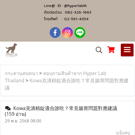
Line@ ID :
@hyperlabth
ติดต่อด่วน :
082-326-1663
โทรศัพท์ :
02-561-4054
กระดานสนทนา
>
สอบถามสินค้าจาก Hyper Lab
Thailand
>
Kowa克潰精錠適合誰吃？常見腸胃問題對應建
議
Kowa克潰精錠適合誰吃？常見腸胃問題對應建議
(159 อ่าน)
29 พ.ย. 2568 08:00
แจ้งลบ