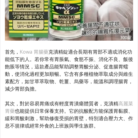
首先，
Kowa 胃腸藥
克潰精錠適合長期有胃部不適或消化功
能低下的人。若你常有胃脹氣、食慾不振、消化不良、飯後
飽脹等情況，這款產品能幫助調整胃酸分泌、促進腸胃蠕
動，使消化過程更加順暢。它含有多種植物萃取成分與維生
素配方，如甘草萃取物、乾薑、烏藥等，能溫和調理腸胃，
減少胃部負擔。
其次，對於容易胃痛或有輕度胃潰瘍體質者，克潰精
高麗菜
胃藥
也能提供日常保養支持。它的抗酸配方能保護胃黏膜、
緩和胃酸刺激，幫助修復受損的胃壁，特別適合壓力大、作
息不規律或經常外食的上班族與學生族群。