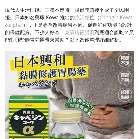
現代人生活忙碌、三餐不定時，腸胃問題幾乎成了全民困
擾。日本知名藥廠 Kowa 推出的
克潰精
錠（
Cabagin Kowa
&alpha;
），正是專為改善腸胃不適、促進消化功能而設計
的保健配方。不少人好奇：
克潰精胃腸藥
到底適合誰吃？又
能對哪些腸胃問題帶來幫助？以下為你整理詳細解析。