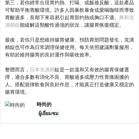
第三，若你經常出現胃灼熱、打嗝、或飯後反酸，這款產品
可幫助平衡胃酸環境。許多人因暴飲暴食或愛喝咖啡而導致
胃酸過多，長期下來容易引起胃部灼熱或胸口不適。
興和克
潰精錠
能緩解這類酸性過強的狀況，讓腸胃恢復穩定。
最後，若你只是想維持腸胃健康、預防胃部問題發生，克潰
精錠也可作為日常調理保健使用。每天依照建議劑量服用，
有助於維持腸胃的良好運作與吸收效率。
整體而言，
日本克潰精
錠是一款溫和又有效的腸胃保健選
擇，適合多數有消化不良、胃酸過多或壓力性胃痛困擾的
人。搭配規律飲食與良好作息，才能真正打造健康又穩定的
腸胃環境。
時尚的
ผู้เยี่ยมชม