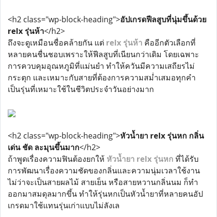
<h2 class="wp-block-heading">
อัปเกรดฟีลสูบที่นุ่มขึ้นด้วย
relx รุ่นห้า
</h2>
ถึงจะดูเหมือนชื่อคล้ายกัน แต่
relx รุ่นห้า
คืออีกตัวเลือกที่
หลายคนชื่นชอบเพราะให้ฟีลสูบที่เนียนกว่าเดิม โดยเฉพาะ
การควบคุมอุณหภูมิที่แม่นยำ ทำให้ควันมีความเสถียรไม่
กระตุก และเหมาะกับสายที่ต้องการความสม่ำเสมอทุกคำ
เป็นรุ่นที่เหมาะใช้ในชีวิตประจำวันอย่างมาก
<h2 class="wp-block-heading">
หัวน้ำยา relx รุ่นหก กลิ่น
เด่น ชัด ละมุนขึ้นมาก
</h2>
ถ้าพูดเรื่องความฟินต้องยกให้
หัวน้ำยา relx รุ่นหก
ที่ได้รับ
การพัฒนาเรื่องความชัดของกลิ่นและความนุ่มเวลาใช้งาน
ไม่ว่าจะเป็นสายผลไม้ สายเย็น หรือสายหวานกลิ่นนม ก็ทำ
ออกมาสมดุลมากขึ้น ทำให้รุ่นหกเป็นหัวน้ำยาที่หลายคนอัป
เกรดมาใช้แทนรุ่นเก่าแบบไม่ลังเล