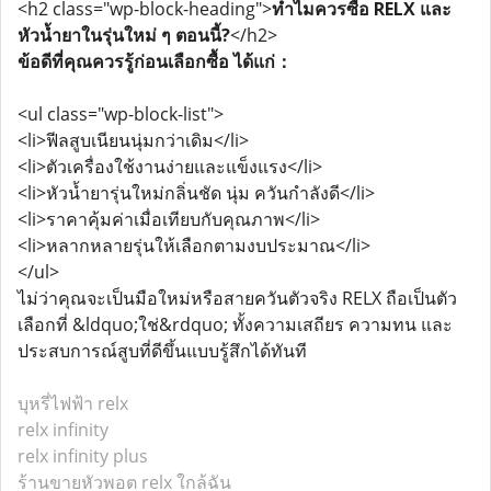
<h2 class="wp-block-heading">
ทำไมควรซื้อ RELX และ
หัวน้ำยาในรุ่นใหม่ ๆ ตอนนี้?
</h2>
ข้อดีที่คุณควรรู้ก่อนเลือกซื้อ ได้แก่：
<ul class="wp-block-list">
<li>ฟีลสูบเนียนนุ่มกว่าเดิม</li>
<li>ตัวเครื่องใช้งานง่ายและแข็งแรง</li>
<li>หัวน้ำยารุ่นใหม่กลิ่นชัด นุ่ม ควันกำลังดี</li>
<li>ราคาคุ้มค่าเมื่อเทียบกับคุณภาพ</li>
<li>หลากหลายรุ่นให้เลือกตามงบประมาณ</li>
</ul>
ไม่ว่าคุณจะเป็นมือใหม่หรือสายควันตัวจริง RELX ถือเป็นตัว
เลือกที่ &ldquo;ใช่&rdquo; ทั้งความเสถียร ความทน และ
ประสบการณ์สูบที่ดีขึ้นแบบรู้สึกได้ทันที
บุหรี่ไฟฟ้า relx
relx infinity
relx infinity plus
ร้านขายหัวพอต relx ใกล้ฉัน