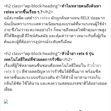
<h2 class="wp-block-heading">
ทำไมหลายคนถึงค้นหา
relex มากขึ้นเรื่อย ๆ ?
</h2>
แม้สะกดผิด แต่คำว่า
relex
มักถูกค้นหาแทน RELX บ่อยมาก
นั่นเป็นเพราะกระแสความนิยมของแบรนด์ที่มาแรงจนผู้ใช้จำ
ง่าย ซึ่งไม่ว่าจะสะกดอย่างไร ก็หมายถึงพอดไฟฟ้าคุณภาพสูง
ที่ให้ฟีลสูบดี ดีไซน์ทันสมัย และคุ้มค่าราคา เหมาะกับทั้งผู้เริ่ม
ต้นและผู้ที่ต้องการอุปกรณ์ระดับพรีเมียม
<h2 class="wp-block-heading">
หัวน้ำยา relx 6 รุ่น
เทคโนโลยีใหม่ที่ช่วยลดการรั่วซึม
</h2>
เรื่องที่ผู้ใช้หลายคนชื่นชอบคือเทคโนโลยีใหม่ใน
หัวน้ำยา
relx 6 รุ่น
ที่ช่วยลดปัญหาการรั่วซึมได้ดีขึ้นมาก พร้อมซีล
หลายชั้นและระบบปรับแรงดัน ทำให้หัวน้ำยาสามารถเก็บ
กลิ่นได้ชัด ใช้ได้นาน และคงความสดของรสชาติได้อย่างยอด
เยี่ยม