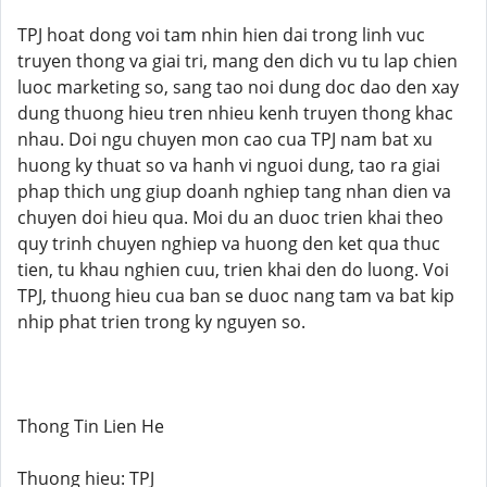
TPJ hoat dong voi tam nhin hien dai trong linh vuc
truyen thong va giai tri, mang den dich vu tu lap chien
luoc marketing so, sang tao noi dung doc dao den xay
dung thuong hieu tren nhieu kenh truyen thong khac
nhau. Doi ngu chuyen mon cao cua TPJ nam bat xu
huong ky thuat so va hanh vi nguoi dung, tao ra giai
phap thich ung giup doanh nghiep tang nhan dien va
chuyen doi hieu qua. Moi du an duoc trien khai theo
quy trinh chuyen nghiep va huong den ket qua thuc
tien, tu khau nghien cuu, trien khai den do luong. Voi
TPJ, thuong hieu cua ban se duoc nang tam va bat kip
nhip phat trien trong ky nguyen so.
Thong Tin Lien He
Thuong hieu: TPJ