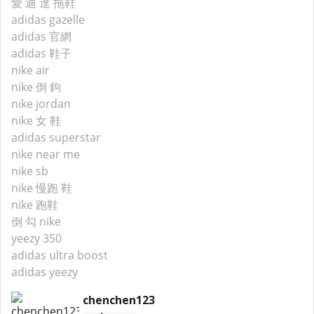
愛 迪 達 拖鞋
adidas gazelle
adidas 官網
adidas 鞋子
nike air
nike 倒 鉤
nike jordan
nike 女 鞋
adidas superstar
nike near me
nike sb
nike 慢跑 鞋
nike 跑鞋
倒 勾 nike
yeezy 350
adidas ultra boost
adidas yeezy
chenchen123