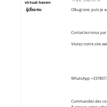
19 พ.ย. 2568 09:18
virtual-haven
ผู้เยี่ยมชม
O&ugrave; puis-je 
Contactez-nous par 
Visitez notre site w
WhatsApp +337807
Commandez des comp