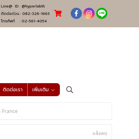
Line@ ID :
@hyperlabth
ติดต่อด่วน :
082-326-1663
โทรศัพท์ :
02-561-4054
ติดต่อเรา
เพิ่มเติม
n France
แจ้งลบ