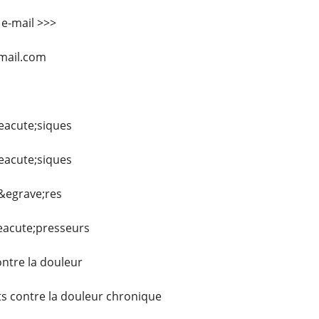
e-mail >>>
mail.com
eacute;siques
eacute;siques
&egrave;res
eacute;presseurs
ontre la douleur
 contre la douleur chronique