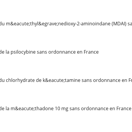
du m&eacute;thyl&egrave;nedioxy-2-aminoindane (MDAI) s
de la psilocybine sans ordonnance en France
du chlorhydrate de k&eacute;tamine sans ordonnance en F
de la m&eacute;thadone 10 mg sans ordonnance en France