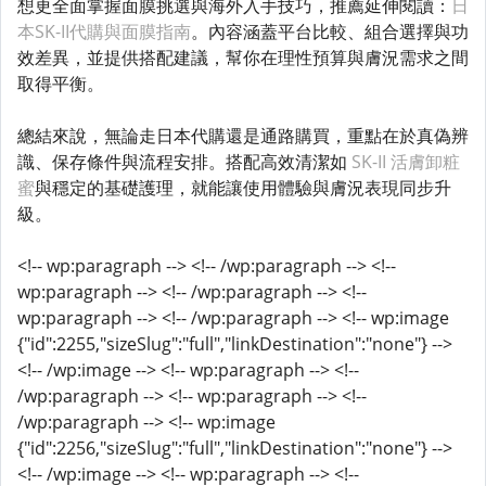
想更全面掌握面膜挑選與海外入手技巧，推薦延伸閱讀：
日
本SK-II代購與面膜指南
。內容涵蓋平台比較、組合選擇與功
效差異，並提供搭配建議，幫你在理性預算與膚況需求之間
取得平衡。
總結來說，無論走日本代購還是通路購買，重點在於真偽辨
識、保存條件與流程安排。搭配高效清潔如
SK-II 活膚卸粧
蜜
與穩定的基礎護理，就能讓使用體驗與膚況表現同步升
級。
<!-- wp:paragraph --> <!-- /wp:paragraph --> <!--
wp:paragraph --> <!-- /wp:paragraph --> <!--
wp:paragraph --> <!-- /wp:paragraph --> <!-- wp:image
{"id":2255,"sizeSlug":"full","linkDestination":"none"} -->
<!-- /wp:image --> <!-- wp:paragraph --> <!--
/wp:paragraph --> <!-- wp:paragraph --> <!--
/wp:paragraph --> <!-- wp:image
{"id":2256,"sizeSlug":"full","linkDestination":"none"} -->
<!-- /wp:image --> <!-- wp:paragraph --> <!--