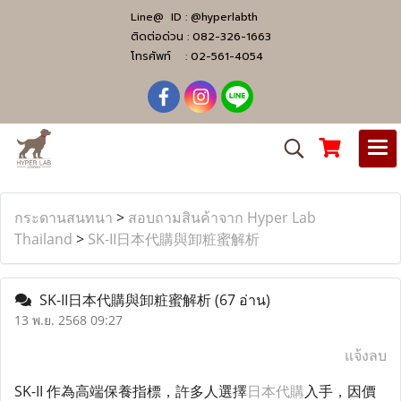
Line@ ID :
@hyperlabth
ติดต่อด่วน :
082-326-1663
โทรศัพท์ :
02-561-4054
กระดานสนทนา
>
สอบถามสินค้าจาก Hyper Lab
Thailand
>
SK-II日本代購與卸粧蜜解析
SK-II日本代購與卸粧蜜解析
(67 อ่าน)
13 พ.ย. 2568 09:27
แจ้งลบ
SK-II 作為高端保養指標，許多人選擇
日本代購
入手，因價