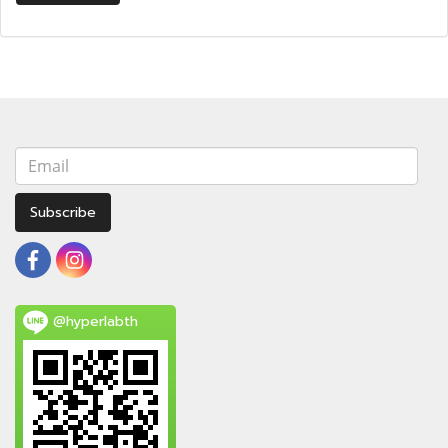
Subscribe
@hyperlabth