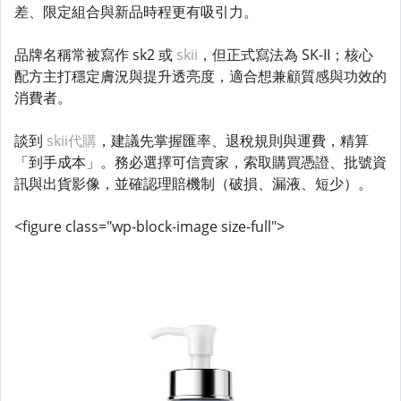
差、限定組合與新品時程更有吸引力。
品牌名稱常被寫作 sk2 或
skii
，但正式寫法為 SK-II；核心
配方主打穩定膚況與提升透亮度，適合想兼顧質感與功效的
消費者。
談到
skii代購
，建議先掌握匯率、退稅規則與運費，精算
「到手成本」。務必選擇可信賣家，索取購買憑證、批號資
訊與出貨影像，並確認理賠機制（破損、漏液、短少）。
<figure class="wp-block-image size-full">