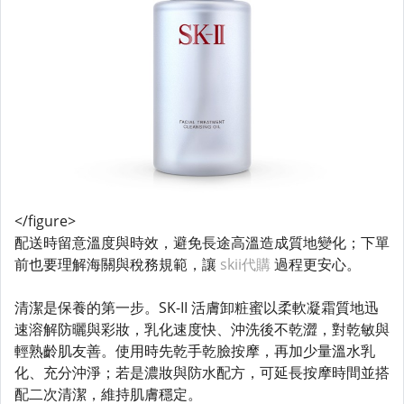
</figure>
配送時留意溫度與時效，避免長途高溫造成質地變化；下單
前也要理解海關與稅務規範，讓
skii代購
過程更安心。
清潔是保養的第一步。SK-II 活膚卸粧蜜以柔軟凝霜質地迅
速溶解防曬與彩妝，乳化速度快、沖洗後不乾澀，對乾敏與
輕熟齡肌友善。使用時先乾手乾臉按摩，再加少量溫水乳
化、充分沖淨；若是濃妝與防水配方，可延長按摩時間並搭
配二次清潔，維持肌膚穩定。