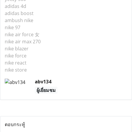
adidas 4d
adidas boost
ambush nike
nike 97
nike air force 女
nike air max 270
nike blazer
nike force
nike react
nike store
abv134
ผู้เยี่ยมชม
ตอบกระทู้