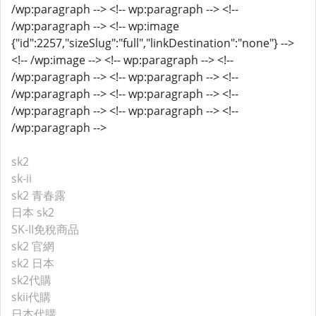
/wp:paragraph --> <!-- wp:paragraph --> <!--
/wp:paragraph --> <!-- wp:image
{"id":2257,"sizeSlug":"full","linkDestination":"none"} -->
<!-- /wp:image --> <!-- wp:paragraph --> <!--
/wp:paragraph --> <!-- wp:paragraph --> <!--
/wp:paragraph --> <!-- wp:paragraph --> <!--
/wp:paragraph --> <!-- wp:paragraph --> <!--
/wp:paragraph -->
sk2
sk-ii
sk2 青春露
日本 sk2
SK-II免稅商品
sk2 官網
sk2 日本
sk2代購
skii代購
日本代購