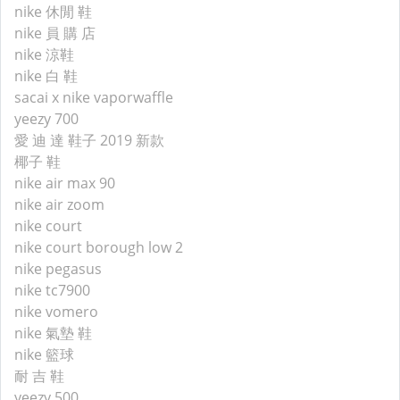
nike 休閒 鞋
nike 員 購 店
nike 涼鞋
nike 白 鞋
sacai x nike vaporwaffle
yeezy 700
愛 迪 達 鞋子 2019 新款
椰子 鞋
nike air max 90
nike air zoom
nike court
nike court borough low 2
nike pegasus
nike tc7900
nike vomero
nike 氣墊 鞋
nike 籃球
耐 吉 鞋
yeezy 500