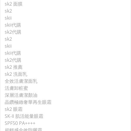
sk2 面膜
sk2
skii
skii代購
sk2代購
sk2
skii
skii代購
sk2代購
sk2 推薦
sk2 洗面乳
全效活膚潔面乳
活膚卸粧蜜
深層活膚潔顏油
晶鑽極緻奢華再生眼霜
sk2 眼霜
SK-II 肌活能量眼霜
SPF50 PA++++
超輕感全效防曬霜