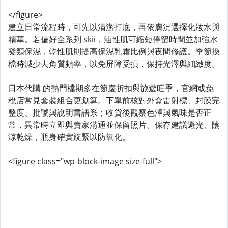
</figure>
建立日常流程時，可先以清潔打底，再依膚況選擇化妝水與
精華。若偏好全系列 skii，油性肌可縮短停留時間並加強水
凝類保濕，乾性肌則提高保濕乳霜比例與夜間修護。季節換
檔時減少去角質頻率，以免屏障受損，保持光澤與細緻度。
日本代購 的熱門檔期多在節慶折扣與旅遊旺季，官網或免
稅店常見套裝組合更划算。下單前核對外盒雷射標、封膜完
整度、批號與說明書語系；收貨後觀察色澤與氣味是否正
常，異常時立即與賣家溝通並保留照片。保存建議避光、陰
涼乾燥，瓶身確實旋緊以防氧化。
<figure class="wp-block-image size-full">