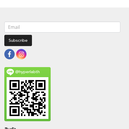
Subscribe
@hyperlabth