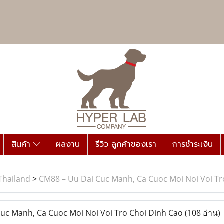
สินค้า
ผลงาน
รีวิว ลูกค้าของเรา
การชำระเงิน
Thailand
>
CM88 – Uu Dai Cuc Manh, Ca Cuoc Moi Noi Voi Tr
uc Manh, Ca Cuoc Moi Noi Voi Tro Choi Dinh Cao
(108 อ่าน)