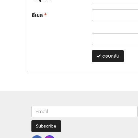
อีเมล
*
ตอบกลับ
Subscribe