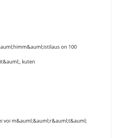
&auml;himm&auml;istilaus on 100
it&auml;, kuten
ei voi m&auml;&auml;r&auml;t&auml;