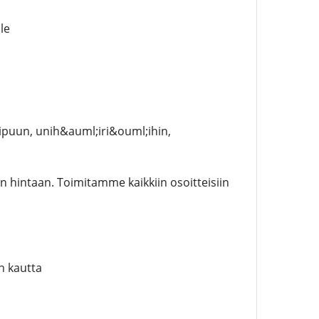
le
ipuun, unih&auml;iri&ouml;ihin,
 hintaan. Toimitamme kaikkiin osoitteisiin
n kautta