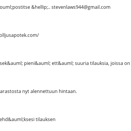
ouml;postitse &hellip;.. stevenlaws944@gmail.com
solljusapotek.com/
k&auml; pieni&auml; ett&auml; suuria tilauksia, joissa on
arastosta nyt alennettuun hintaan.
ehd&auml;ksesi tilauksen