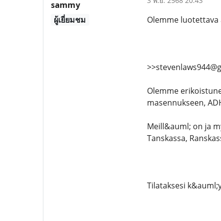
3 พ.ย. 2568 20:43
sammy
ผู้เยี่ยมชม
Olemme luotettava 
>>stevenlaws944@g
Olemme erikoistunee
masennukseen, ADHD
Meill&auml; on ja m
Tanskassa, Ranskass
Tilataksesi k&auml;