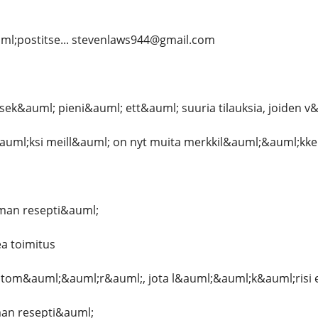
ml;postitse... stevenlaws944@gmail.com
k&auml; pieni&auml; ett&auml; suuria tilauksia, joiden v
auml;ksi meill&auml; on nyt muita merkkil&auml;&auml;kke
lman resepti&auml;
a toimitus
tom&auml;&auml;r&auml;, jota l&auml;&auml;k&auml;risi 
man resepti&auml;