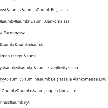
myyt&auml;v&auml;n&auml; Belgiassa
&auml;v&auml;n&auml; Alankomaissa
nyt Euroopassa
yt&auml;v&auml;n&auml;
 ilman resepti&auml;
yt&auml;v&auml;n&auml; kivunlievitykseen
g myyt&auml;v&auml;n&auml; Belgiassa ja Alankomaissa Low
yyt&auml;v&auml;n&auml; nopea kipuvaste
ynniss&auml; nyt