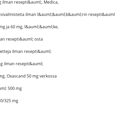
 ilman resepti&auml;, Medica,
sivalmisteita ilman l&auml;&auml;k&auml;rin resepti&auml;
 mg ja 60 mg, l&auml;&auml;ke,
man resepti&auml; osta
letteja ilman resepti&auml;
g ilman resepti&auml;
mg, Oxascand 50 mg verkossa
uml; 500 mg
10/325 mg