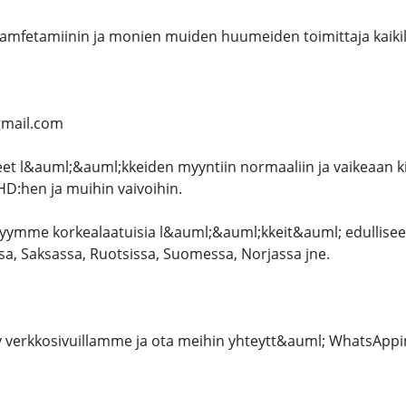
amfetamiinin ja monien muiden huumeiden toimittaja kaikil
mail.com
t l&auml;&auml;kkeiden myyntiin normaaliin ja vaikeaan k
:hen ja muihin vaivoihin.
yymme korkealaatuisia l&auml;&auml;kkeit&auml; edulliseen
a, Saksassa, Ruotsissa, Suomessa, Norjassa jne.
y verkkosivuillamme ja ota meihin yhteytt&auml; WhatsAppi