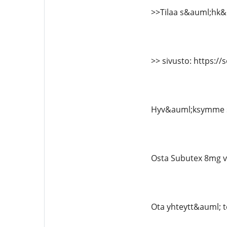
>>Tilaa s&auml;hk&
>> sivusto: https://
Hyv&auml;ksymme se
Osta Subutex 8mg v
Ota yhteytt&auml; t