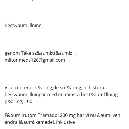
Best&auml;llning
genom Take sz&auml;tt&auml;; ..
miltonmeds126@gmail.com
Vi accepterar b&aring;de sm&aring; och stora
best&auml;llningar med en minsta best&auml;llning
p&aring; 100
F&ouml;rutom Tramadol 200 mg har vi nu &auml;ven
andra l&auml;kemedel, inklusive