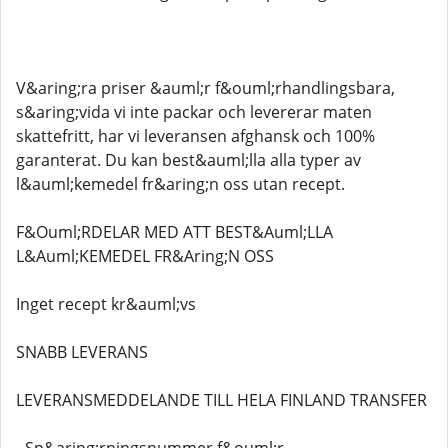
V&aring;ra priser &auml;r f&ouml;rhandlingsbara,
s&aring;vida vi inte packar och levererar maten
skattefritt, har vi leveransen afghansk och 100%
garanterat. Du kan best&auml;lla alla typer av
l&auml;kemedel fr&aring;n oss utan recept.
F&Ouml;RDELAR MED ATT BEST&Auml;LLA
L&Auml;KEMEDEL FR&Aring;N OSS
Inget recept kr&auml;vs
SNABB LEVERANS
LEVERANSMEDDELANDE TILL HELA FINLAND TRANSFER