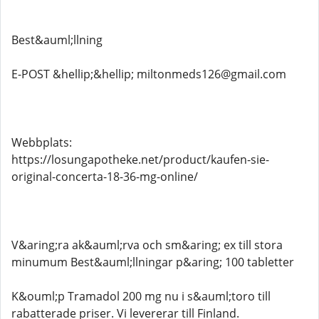
Best&auml;llning
E-POST &hellip;&hellip; miltonmeds126@gmail.com
Webbplats:
https://losungapotheke.net/product/kaufen-sie-
original-concerta-18-36-mg-online/
V&aring;ra ak&auml;rva och sm&aring; ex till stora
minumum Best&auml;llningar p&aring; 100 tabletter
K&ouml;p Tramadol 200 mg nu i s&auml;toro till
rabatterade priser. Vi levererar till Finland.