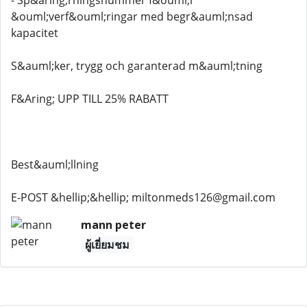
- Sp&aring;rningsnummer f&ouml;r
&ouml;verf&ouml;ringar med begr&auml;nsad
kapacitet
S&auml;ker, trygg och garanterad m&auml;tning
F&Aring; UPP TILL 25% RABATT
Best&auml;llning
E-POST &hellip;&hellip; miltonmeds126@gmail.com
mann peter
ผู้เยี่ยมชม