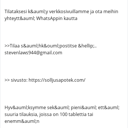
Tilataksesi k&auml;y verkkosivuillamme ja ota meihin
yhteytt&auml; WhatsAppin kautta
>>Tilaa s&auml;hk&ouml;postitse &hellip;..
stevenlaws944@gmail.com
>> sivusto: https://solljusapotek.com/
Hyv&auml;ksymme sek&auml; pieni&auml; ett&auml;
suuria tilauksia, joissa on 100 tablettia tai
enemm&auml;n