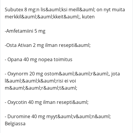
Subutex 8 mg:n lis&auml;ksi meill&auml; on nyt muita
merkkil&auml;&auml;kkeit&auml;, kuten
-Amfetamiini 5 mg
-Osta Ativan 2 mg ilman resepti&auml;
- Opana 40 mg nopea toimitus
- Oxynorm 20 mg ostom&auml;&auml;r&auml;, jota
l&auml;&auml;k&auml;risi ei voi
m&auml;&auml;r&auml;t&auml;
- Oxycotin 40 mg ilman resepti&auml;
- Duromine 40 mg myyt&auml;v&auml;n&auml;
Belgiassa