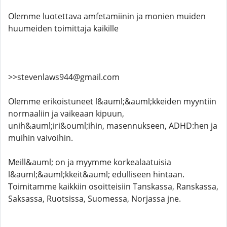
Olemme luotettava amfetamiinin ja monien muiden
huumeiden toimittaja kaikille
>>stevenlaws944@gmail.com
Olemme erikoistuneet l&auml;&auml;kkeiden myyntiin
normaaliin ja vaikeaan kipuun,
unih&auml;iri&ouml;ihin, masennukseen, ADHD:hen ja
muihin vaivoihin.
Meill&auml; on ja myymme korkealaatuisia
l&auml;&auml;kkeit&auml; edulliseen hintaan.
Toimitamme kaikkiin osoitteisiin Tanskassa, Ranskassa,
Saksassa, Ruotsissa, Suomessa, Norjassa jne.