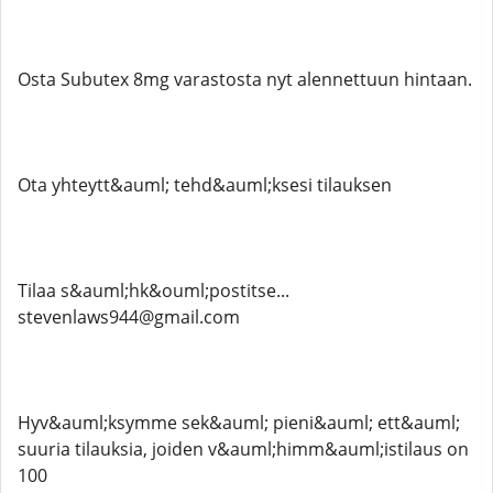
Osta Subutex 8mg varastosta nyt alennettuun hintaan.
Ota yhteytt&auml; tehd&auml;ksesi tilauksen
Tilaa s&auml;hk&ouml;postitse...
stevenlaws944@gmail.com
Hyv&auml;ksymme sek&auml; pieni&auml; ett&auml;
suuria tilauksia, joiden v&auml;himm&auml;istilaus on
100