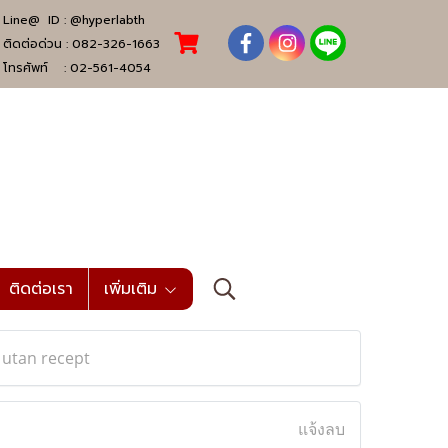
Line@ ID :
@hyperlabth
ติดต่อด่วน :
082-326-1663
โทรศัพท์ :
02-561-4054
ติดต่อเรา
เพิ่มเติม
 utan recept
แจ้งลบ