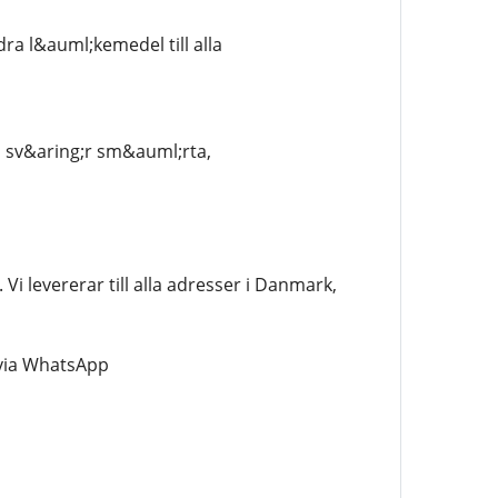
ra l&auml;kemedel till alla
ll sv&aring;r sm&auml;rta,
Vi levererar till alla adresser i Danmark,
 via WhatsApp