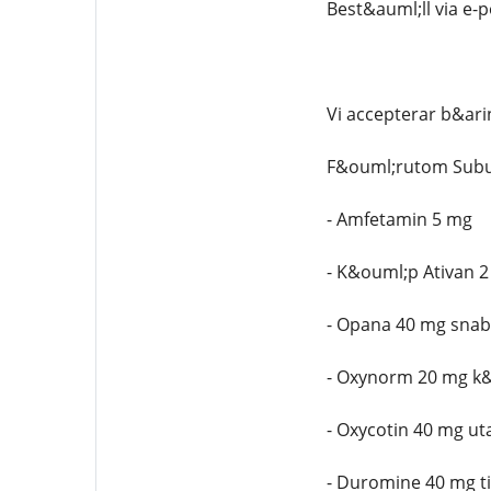
Best&auml;ll via e-
Vi accepterar b&ari
F&ouml;rutom Subut
- Amfetamin 5 mg
- K&ouml;p Ativan 2
- Opana 40 mg snab
- Oxynorm 20 mg k&
- Oxycotin 40 mg ut
- Duromine 40 mg til