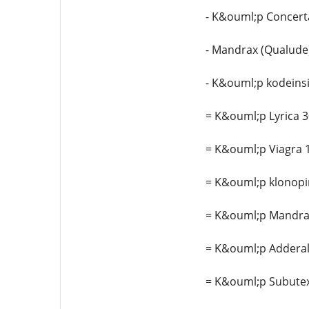
- K&ouml;p Concert
- Mandrax (Qualude) 
- K&ouml;p kodeins
= K&ouml;p Lyrica 
= K&ouml;p Viagra 
= K&ouml;p klonopi
= K&ouml;p Mandrax
= K&ouml;p Adderall
= K&ouml;p Subutex