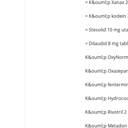
= K&ouml;p Xanax 2 
= K&ouml;p kodein 
= Stesolid 10 mg ut
= Dilaudid 8 mg tab
K&ouml;p OxyNorm 
K&ouml;p Oxazepam
K&ouml;p fentermi
K&ouml;p Hydroco
K&ouml;p Rivotril 2
K&ouml;p Metadon