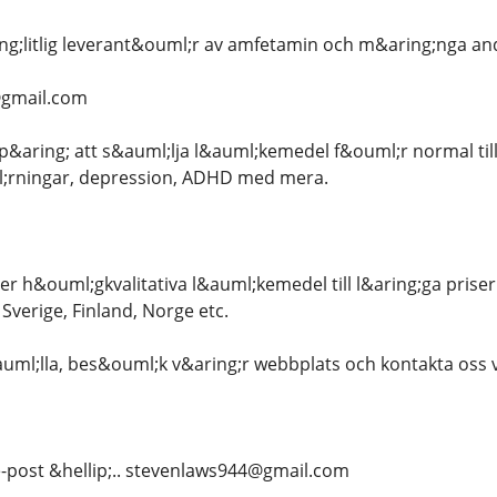
ng;litlig leverant&ouml;r av amfetamin och m&aring;nga and
gmail.com
s p&aring; att s&auml;lja l&auml;kemedel f&ouml;r normal ti
rningar, depression, ADHD med mera.
er h&ouml;gkvalitativa l&auml;kemedel till l&aring;ga priser. 
 Sverige, Finland, Norge etc.
uml;lla, bes&ouml;k v&aring;r webbplats och kontakta oss
e-post &hellip;.. stevenlaws944@gmail.com