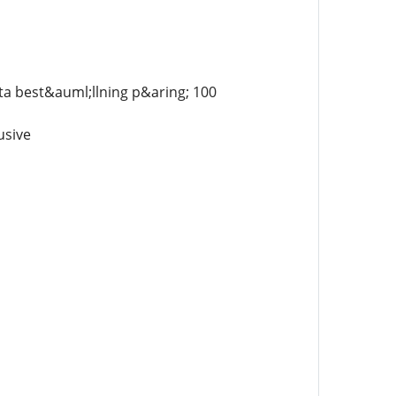
ta best&auml;llning p&aring; 100
usive