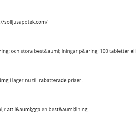
://solljusapotek.com/
ing; och stora best&auml;llningar p&aring; 100 tabletter el
g i lager nu till rabatterade priser.
;r att l&auml;gga en best&auml;llning