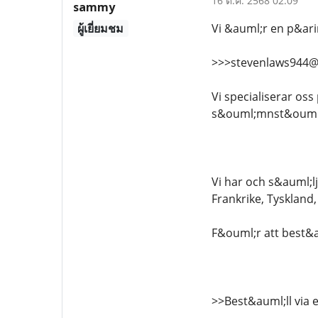
16 ต.ค. 2568 02:09
sammy
ผู้เยี่ยมชม
Vi &auml;r en p&ari
>>>stevenlaws944@
Vi specialiserar os
s&ouml;mnst&ouml;
Vi har och s&auml;lj
Frankrike, Tyskland,
F&ouml;r att best&a
>>Best&auml;ll via 