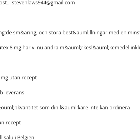
post... stevenlaws944@gmail.com
ng;de sm&aring; och stora best&auml;llningar med en mins
ex 8 mg har vi nu andra m&auml;rkesl&auml;kemedel inkl
 mg utan recept
b leverans
ouml;pkvantitet som din l&auml;kare inte kan ordinera
an recept
l salu i Belgien