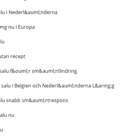
alu i Nederl&auml;nderna
 mg nu i Europa
alu
utan recept
l salu f&ouml;r sm&auml;rtlindring
ill salu i Belgien och Nederl&auml;nderna L&aring;g
 salu snabb sm&auml;rtrespons
salu nu
lu