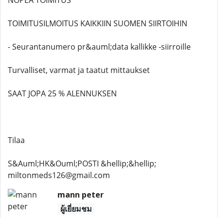
NOPEA TOIMITUS
TOIMITUSILMOITUS KAIKKIIN SUOMEN SIIRTOIHIN
- Seurantanumero pr&auml;data kallikke -siirroille
Turvalliset, varmat ja taatut mittaukset
SAAT JOPA 25 % ALENNUKSEN
Tilaa
S&Auml;HK&Ouml;POSTI &hellip;&hellip;
miltonmeds126@gmail.com
mann peter
ผู้เยี่ยมชม