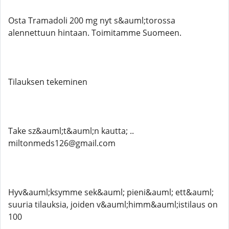
Osta Tramadoli 200 mg nyt s&auml;torossa
alennettuun hintaan. Toimitamme Suomeen.
Tilauksen tekeminen
Take sz&auml;t&auml;n kautta; ..
miltonmeds126@gmail.com
Hyv&auml;ksymme sek&auml; pieni&auml; ett&auml;
suuria tilauksia, joiden v&auml;himm&auml;istilaus on
100